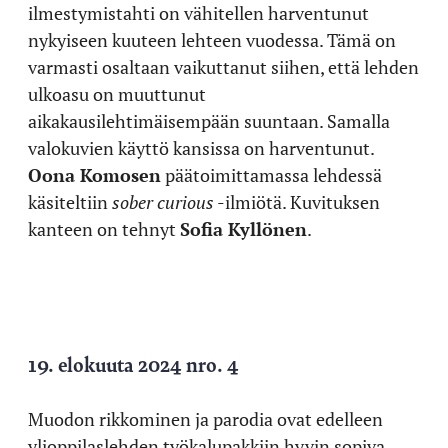
ilmestymistahti on vähitellen harventunut
nykyiseen kuuteen lehteen vuodessa. Tämä on
varmasti osaltaan vaikuttanut siihen, että lehden
ulkoasu on muuttunut
aikakausilehtimäisempään suuntaan. Samalla
valokuvien käyttö kansissa on harventunut.
Oona Komosen
päätoimittamassa lehdessä
käsiteltiin
sober curious
-ilmiötä. Kuvituksen
kanteen on tehnyt
Sofia Kyllönen
.
19. elokuuta 2024 nro. 4
Muodon rikkominen ja parodia ovat edelleen
ylioppilaslehden työkalupakkiin hyvin sopiva