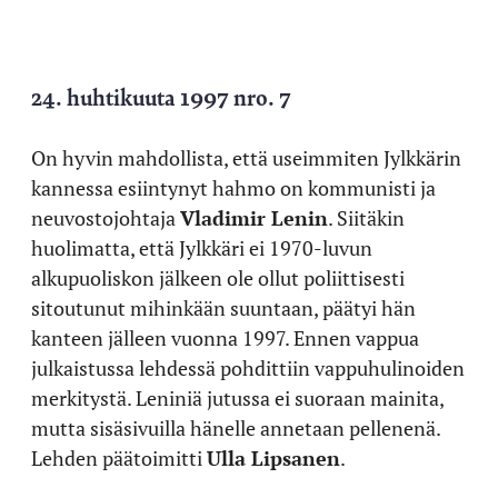
24. huhtikuuta 1997 nro. 7
On hyvin mahdollista, että useimmiten Jylkkärin
kannessa esiintynyt hahmo on kommunisti ja
neuvostojohtaja
Vladimir Lenin
. Siitäkin
huolimatta, että Jylkkäri ei 1970-luvun
alkupuoliskon jälkeen ole ollut poliittisesti
sitoutunut mihinkään suuntaan, päätyi hän
kanteen jälleen vuonna 1997. Ennen vappua
julkaistussa lehdessä pohdittiin vappuhulinoiden
merkitystä. Leniniä jutussa ei suoraan mainita,
mutta sisäsivuilla hänelle annetaan pellenenä.
Lehden päätoimitti
Ulla Lipsanen
.