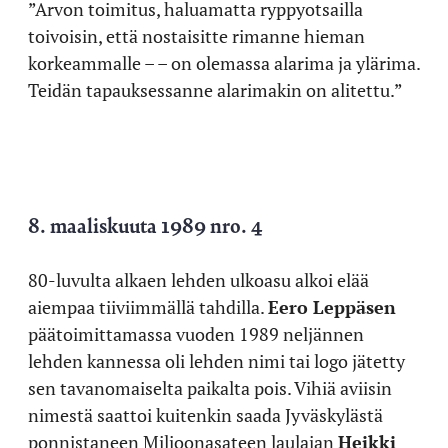
”Arvon toimitus, haluamatta ryppyotsailla
toivoisin, että nostaisitte rimanne hieman
korkeammalle – – on olemassa alarima ja ylärima.
Teidän tapauksessanne alarimakin on alitettu.”
8. maaliskuuta 1989 nro. 4
80-luvulta alkaen lehden ulkoasu alkoi elää
aiempaa tiiviimmällä tahdilla.
Eero Leppäsen
päätoimittamassa vuoden 1989 neljännen
lehden kannessa oli lehden nimi tai logo jätetty
sen tavanomaiselta paikalta pois. Vihiä aviisin
nimestä saattoi kuitenkin saada Jyväskylästä
ponnistaneen Miljoonasateen laulajan
Heikki