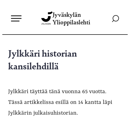
Siirry
Jyväskylän
suoraan
Siirry
Ylioppilaslehti
sisältöön
hakusivul
Jylkkäri historian
kansilehdillä
Jylkkäri täyttää tänä vuonna 65 vuotta.
Tässä artikkelissa esillä on 14 kantta läpi
Jylkkärin julkaisuhistorian.