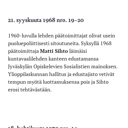
21. syyskuuta 1968 nro. 19–20
1960-luvulla lehden päätoimittajat olivat usein
puoluepoliittisesti sitoutuneita. Syksyllä 1968
päätoimittaja
Matti Sihto
läimäisi
kuntavaalilehden kanteen edustamansa
Jyväskylän Opiskelevien Sosialistien mainoksen.
Ylioppilaskunnan hallitus ja edustajisto vetivät
tempun myötä luottamuksensa pois ja Sihto
erosi tehtävästään.
18. huhtikuuta 1970 nro. 14