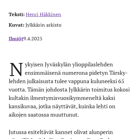
Teksti:
Henri Häkkinen
Kuvat:
Jylkkärin arkisto
Ilmiöt
9.4.2025
N
ykyisen Jyväskylän ylioppilaslehden
ensimmäisenä numerona pidetyn Tärsky-
lehden julkaisusta tulee vappuna kuluneeksi 65
vuotta. Tämän johdosta Jylkkärin toimitus kokosi
kultakin ilmestymisvuosikymmeneltä kaksi
kansikuvaa, jotka näyttävät, kuinka lehti on
aikojen saatossa muuttunut.
Jutussa esiteltävät kannet olivat alunperin