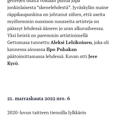
genrejen osalta voidaan puhua jopa
jonkinlaisesta ”skenelehdestä”. Jyväskylän maine
räppikaupunkina on johtanut siihen, että useita
myöhemmin suosioon nousseita artisteja on
päässyt lehdessä ääneen jo uran alkuvaiheessa.
Yksi heistä on paremmin artistinimellä
Gettomasa tunnettu
Aleksi Lehikoinen
, joka oli
kannessa ainoassa
Ilpo Puhakan
päätoimittamassa lehdessä. Kuvan otti
Jere
Kyrö
.
21. marraskuuta 2022 nro. 6
2020-luvun taitteen tienoilla Jylkkärin