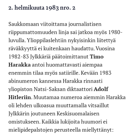
2. helmikuuta 1983 nro. 2
Saukkomaan viitoittama journalistisen
riippumattomuuden linja sai jatkoa myös 1980-
luvulla. Ylioppilaslehtiin nykyisinkin liitettyä
räväkkyyttä ei kuitenkaan haudattu. Vuosina
1982-83 Jylkkäriä päätoimittanut
Timo
Harakka
antoi huomattavasti aiempaa
enemmin tilaa myös satiirille. Kevään 1983
abinumeron kannessa Harakka rinnasti
yliopiston Natsi-Saksan diktaattori
Adolf
Hitleriin
. Muutamaa numeroa aiemmin Harakka
oli lehden ulkoasua muuttamalla vitsaillut
Jylkkärin joutuneen Keskisuomalaisen
omistukseen. Kaikkia lukijoita huumori ei
mielipidepalstojen perusteella miellyttänyt: