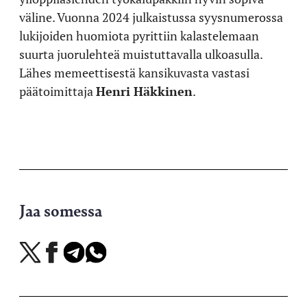
väline. Vuonna 2024 julkaistussa syysnumerossa
lukijoiden huomiota pyrittiin kalastelemaan
suurta juorulehteä muistuttavalla ulkoasulla.
Lähes memeettisestä kansikuvasta vastasi
päätoimittaja
Henri Häkkinen
.
Jaa somessa
Jaa
Jaa
Jaa
Jaa
X-
Facebookissa
Telegramissa
WhatsAppissa
palvelussa