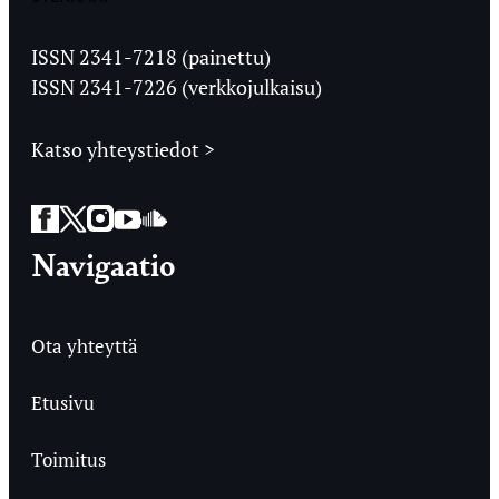
Jyväskylän
Ylioppilaslehti
ISSN 2341-7218 (painettu)
ISSN 2341-7226 (verkkojulkaisu)
Katso yhteystiedot >
Facebook
Twitter
Instagram
YouTube
SoundCloud
Navigaatio
Ota yhteyttä
Etusivu
Toimitus