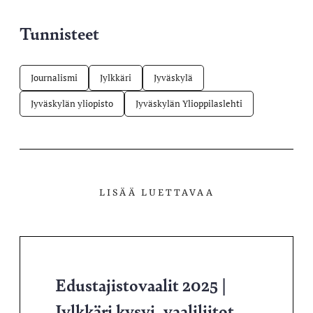
Tunnisteet
Journalismi
Jylkkäri
Jyväskylä
Jyväskylän yliopisto
Jyväskylän Ylioppilaslehti
LISÄÄ LUETTAVAA
Edustajistovaalit 2025 |
Jylkkäri kysyi, vaaliliitot