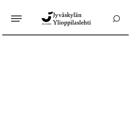
Siirry
Jyväskylän
suoraan
Siirry
Ylioppilaslehti
sisältöön
hakusivul