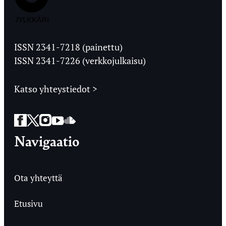
Jyväskylän
Ylioppilaslehti
ISSN 2341-7218 (painettu)
ISSN 2341-7226 (verkkojulkaisu)
Katso yhteystiedot >
Facebook
Twitter
Instagram
YouTube
SoundCloud
Navigaatio
Ota yhteyttä
Etusivu