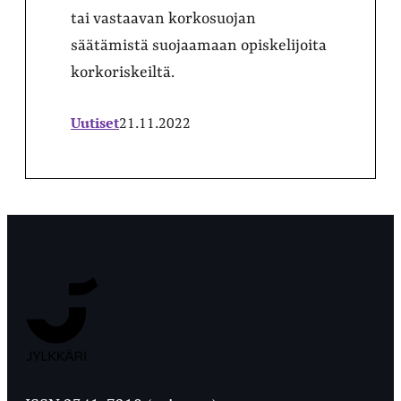
tai vastaavan korkosuojan
säätämistä suojaamaan opiskelijoita
korkoriskeiltä.
Uutiset
21.11.2022
Jyväskylän
Ylioppilaslehti