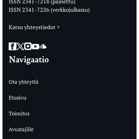
ISSN 2341-7218 (painettu)
ISSN 2341-7226 (verkkojulkaisu)
Katso yhteystiedot >
Facebook
Twitter
Instagram
YouTube
SoundCloud
Navigaatio
Ota yhteyttä
Etusivu
Toimitus
Avustajille