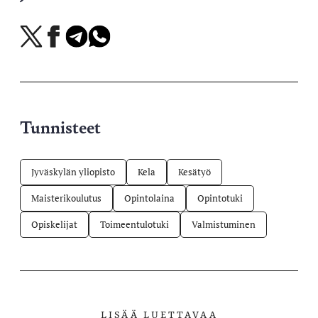
Jaa
Jaa
Jaa
Jaa
X-
Facebookissa
Telegramissa
WhatsAppissa
palvelussa
Tunnisteet
Jyväskylän yliopisto
Kela
Kesätyö
Maisterikoulutus
Opintolaina
Opintotuki
Opiskelijat
Toimeentulotuki
Valmistuminen
LISÄÄ LUETTAVAA