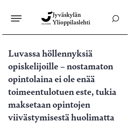
Siirry
Jyväskylän
suoraan
Siirry
Ylioppilaslehti
sisältöön
hakusivul
Luvassa höllennyksiä
opiskelijoille – nostamaton
opintolaina ei ole enää
toimeentulotuen este, tukia
maksetaan opintojen
viivästymisestä huolimatta