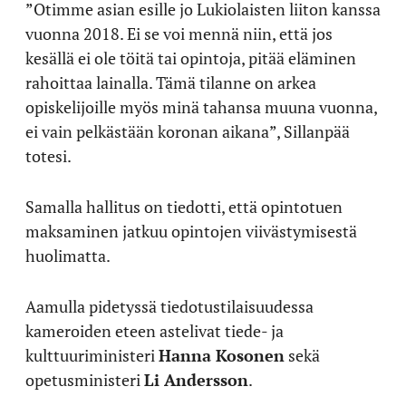
”Otimme asian esille jo Lukiolaisten liiton kanssa
vuonna 2018. Ei se voi mennä niin, että jos
kesällä ei ole töitä tai opintoja, pitää eläminen
rahoittaa lainalla. Tämä tilanne on arkea
opiskelijoille myös minä tahansa muuna vuonna,
ei vain pelkästään koronan aikana”, Sillanpää
totesi.
Samalla hallitus on tiedotti, että opintotuen
maksaminen jatkuu opintojen viivästymisestä
huolimatta.
Aamulla pidetyssä tiedotustilaisuudessa
kameroiden eteen astelivat tiede- ja
kulttuuriministeri
Hanna Kosonen
sekä
opetusministeri
Li Andersson
.