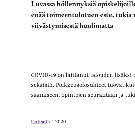
Luvassa höllennyksiä opiskelijoill
enää toimeentulotuen este, tukia
viivästymisestä huolimatta
COVID-19 on laittanut talouden lisäks
sekaisin. Poikkeusolosuhteet tuovat ku
saamiseen, opintojen seurantaan ja tuk
Uutiset
3.4.2020