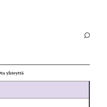
Siirry
hakusivull
ta yhteyttä