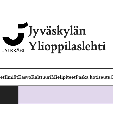
Jyväskylän
Ylioppilaslehti
et
Ilmiöt
Kasvo
Kulttuuri
Mielipiteet
Paska kotiseutu
O