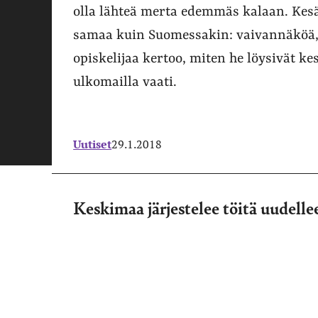
olla lähteä merta edemmäs kalaan. Kesä
samaa kuin Suomessakin: vaivannäköä, 
opiskelijaa kertoo, miten he löysivät k
ulkomailla vaati.
Uutiset
29.1.2018
Keskimaa järjestelee töitä uudelle