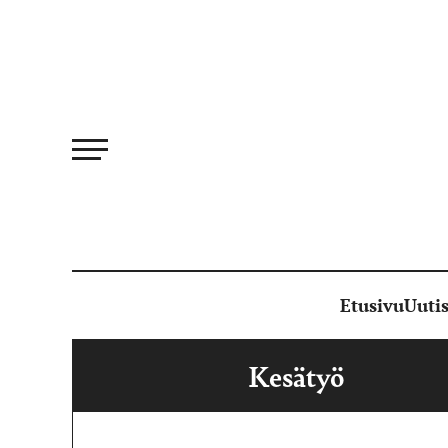
Siirry
suoraan
sisältöön
Etusivu
Uutis
Kesätyö