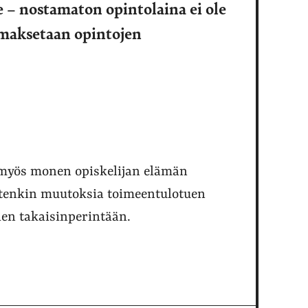
e – nostamaton opintolaina ei ole
 maksetaan opintojen
i myös monen opiskelijan elämän
itenkin muutoksia toimeentulotuen
ien takaisinperintään.