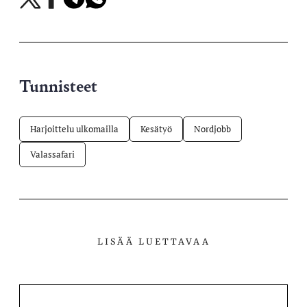
X-
Facebookissa
Telegramissa
WhatsAppissa
palvelussa
Tunnisteet
Harjoittelu ulkomailla
Kesätyö
Nordjobb
Valassafari
LISÄÄ LUETTAVAA