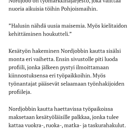
Nordjobb on työmarkkinajärjestö, joka välittää
nuoria aikuisia töihin Pohjoismaihin.
”Halusin nähdä uusia maisemia. Myös kielitaidon
kehittäminen houkutteli.”
Kesätyön hakeminen Nordjobbin kautta sisälsi
monta eri vaihetta. Ensin sivustolle piti luoda
profiili, jonka jälkeen pystyi ilmoittamaan
kiinnostuksensa eri työpaikkoihin. Myös
työnantajat pääsevät selaamaan työnhakijoiden
profiileja.
Nordjobbin kautta haettavissa työpaikoissa
maksetaan kesätyöläisille palkkaa, jonka tulee
kattaa vuokra-, ruoka-, matka- ja taskurahakulut.