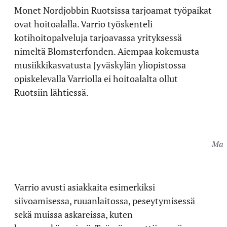
Monet Nordjobbin Ruotsissa tarjoamat työpaikat
ovat hoitoalalla. Varrio työskenteli
kotihoitopalveluja tarjoavassa yrityksessä
nimeltä Blomsterfonden. Aiempaa kokemusta
musiikkikasvatusta Jyväskylän yliopistossa
opiskelevalla Varriolla ei hoitoalalta ollut
Ruotsiin lähtiessä.
Mari
Varrio avusti asiakkaita esimerkiksi
siivoamisessa, ruuanlaitossa, peseytymisessä
sekä muissa askareissa, kuten