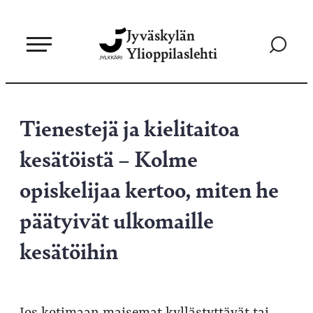
Siirry
Jyväskylän
suoraan
Siirry
Ylioppilaslehti
sisältöön
hakusivul
Tienestejä ja kielitaitoa
kesätöistä – Kolme
opiskelijaa kertoo, miten he
päätyivät ulkomaille
kesätöihin