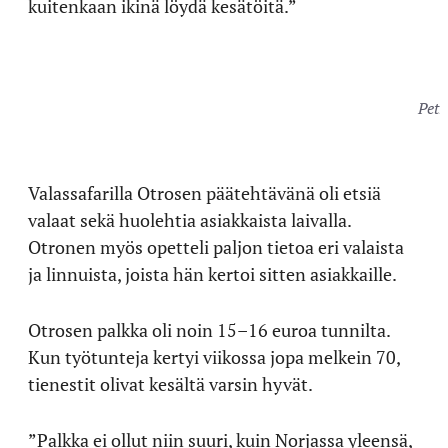
kuitenkaan ikinä löydä kesätöitä.”
Petr
Valassafarilla Otrosen päätehtävänä oli etsiä
valaat sekä huolehtia asiakkaista laivalla.
Otronen myös opetteli paljon tietoa eri valaista
ja linnuista, joista hän kertoi sitten asiakkaille.
Otrosen palkka oli noin 15–16 euroa tunnilta.
Kun työtunteja kertyi viikossa jopa melkein 70,
tienestit olivat kesältä varsin hyvät.
”Palkka ei ollut niin suuri, kuin Norjassa yleensä,