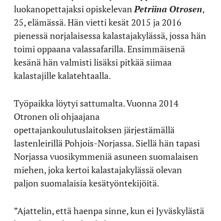
luokanopettajaksi opiskelevan
Petriina Otrosen
,
25, elämässä. Hän vietti kesät 2015 ja 2016
pienessä norjalaisessa kalastajakylässä, jossa hän
toimi oppaana valassafarilla. Ensimmäisenä
kesänä hän valmisti lisäksi pitkää siimaa
kalastajille kalatehtaalla.
Työpaikka löytyi sattumalta. Vuonna 2014
Otronen oli ohjaajana
opettajankoulutuslaitoksen järjestämällä
lastenleirillä Pohjois-Norjassa. Siellä hän tapasi
Norjassa vuosikymmeniä asuneen suomalaisen
miehen, joka kertoi kalastajakylässä olevan
paljon suomalaisia kesätyöntekijöitä.
”Ajattelin, että haenpa sinne, kun ei Jyväskylästä