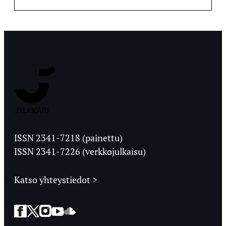
Jyväskylän
Ylioppilaslehti
ISSN 2341-7218 (painettu)
ISSN 2341-7226 (verkkojulkaisu)
Katso yhteystiedot >
Facebook
Twitter
Instagram
YouTube
SoundCloud