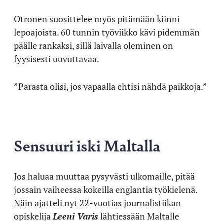
Otronen suosittelee myös pitämään kiinni
lepoajoista. 60 tunnin työviikko kävi pidemmän
päälle rankaksi, sillä laivalla oleminen on
fyysisesti uuvuttavaa.
”Parasta olisi, jos vapaalla ehtisi nähdä paikkoja.”
Sensuuri iski Maltalla
Jos haluaa muuttaa pysyvästi ulkomaille, pitää
jossain vaiheessa kokeilla englantia työkielenä.
Näin ajatteli nyt 22-vuotias journalistiikan
opiskelija
Leeni Varis
lähtiessään Maltalle