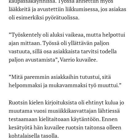
kaupassakäynnissä. Työssä annettiin myös
lääkkeitä ja avustettiin liikkumisessa, jos asiakas
oli esimerkiksi pyörätuolissa.
”Työskentely oli aluksi vaikeaa, mutta helpottui
ajan mittaan. Työssä oli yllättävän paljon
vastuuta, sillä osa asiakkaista tarvitsi todella
paljon avustamista”, Varrio kuvailee.
”Mitä paremmin asiakkaihin tutustui, sitä
helpommaksi ja mukavammaksi työ muuttui.”
Ruotsin kielen kirjoituksista oli ehtinyt kulua jo
muutama vuosi musiikkikasvattajan lähtiessä
testaamaan kielitaitoaan käytäntöön. Ennen
kesätyötä hän kuvailee ruotsin taitonsa olleen
kohtalaisella tasolla.