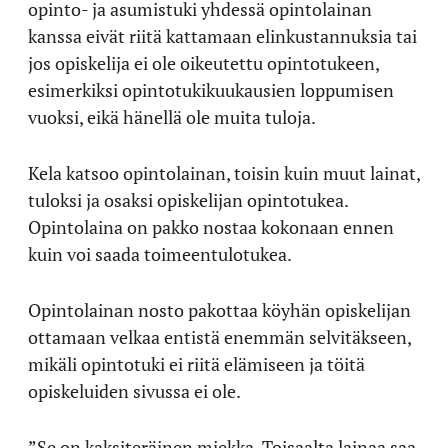
opinto- ja asumistuki yhdessä opintolainan
kanssa eivät riitä kattamaan elinkustannuksia tai
jos opiskelija ei ole oikeutettu opintotukeen,
esimerkiksi opintotukikuukausien loppumisen
vuoksi, eikä hänellä ole muita tuloja.
Kela katsoo opintolainan, toisin kuin muut lainat,
tuloksi ja osaksi opiskelijan opintotukea.
Opintolaina on pakko nostaa kokonaan ennen
kuin voi saada toimeentulotukea.
Opintolainan nosto pakottaa köyhän opiskelijan
ottamaan velkaa entistä enemmän selvitäkseen,
mikäli opintotuki ei riitä elämiseen ja töitä
opiskeluiden sivussa ei ole.
”Se on kaksiteräinen miekka. Toisaalta lainaa saa