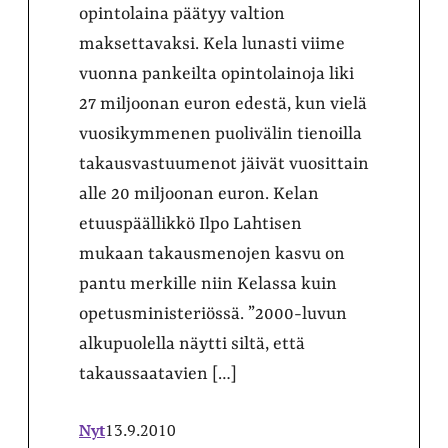
opintolaina päätyy valtion
maksettavaksi. Kela lunasti viime
vuonna pankeilta opintolainoja liki
27 miljoonan euron edestä, kun vielä
vuosikymmenen puolivälin tienoilla
takausvastuumenot jäivät vuosittain
alle 20 miljoonan euron. Kelan
etuuspäällikkö Ilpo Lahtisen
mukaan takausmenojen kasvu on
pantu merkille niin Kelassa kuin
opetusministeriössä. ”2000-luvun
alkupuolella näytti siltä, että
takaussaatavien […]
Nyt
13.9.2010