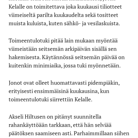
Kelalle on toimitettava joka kuukausi tiliotteet
viimeiseltä parilta kuukaudelta sekä tositteet
muista kuluista, kuten sähkö- ja vesilaskuista.
Toimeentulotuki pitää lain mukaan myöntää
viimeistään seitsemän arkipäivän sisällä sen
hakemisesta. Käytännössä seitsemän päivää on
kuitenkin minimiaika, jossa tuki myönnetään.
Jonot ovat olleet huomattavasti pidempiäkin,
erityisesti ensimmäisinä kuukausina, kun
toimeentulotuki siirrettiin Kelalle.
Akseli Hiltusen on pitänyt suunnitella
rahankäyttöään tarkkaan, että hän selviää
päätöksen saamiseen asti. Parhaimmillaan siihen