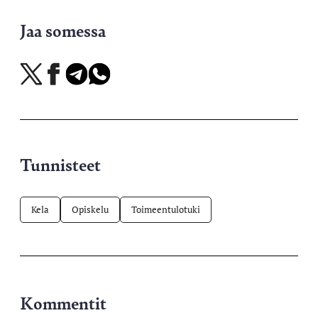
Jaa somessa
Jaa
Jaa
Jaa
Jaa
X-
Facebookissa
Telegramissa
WhatsAppissa
palvelussa
Tunnisteet
Kela
Opiskelu
Toimeentulotuki
Kommentit