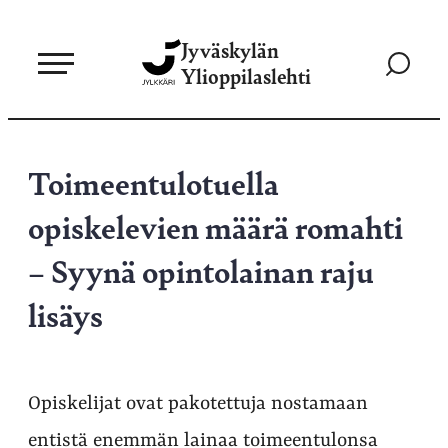
Siirry
Jyväskylän
suoraan
Siirry
Ylioppilaslehti
sisältöön
hakusivul
Toimeentulotuella
opiskelevien määrä romahti
– Syynä opintolainan raju
lisäys
Opiskelijat ovat pakotettuja nostamaan
entistä enemmän lainaa toimeentulonsa