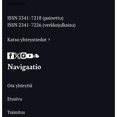
Jyväskylän
Ylioppilaslehti
ISSN 2341-7218 (painettu)
ISSN 2341-7226 (verkkojulkaisu)
Katso yhteystiedot >
Facebook
Twitter
Instagram
YouTube
SoundCloud
Navigaatio
Ota yhteyttä
Etusivu
Toimitus