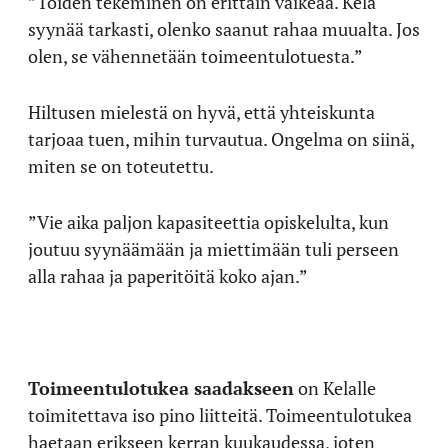
”Töiden tekeminen on erittäin vaikeaa. Kela
syynää tarkasti, olenko saanut rahaa muualta. Jos
olen, se vähennetään toimeentulotuesta.”
Hiltusen mielestä on hyvä, että yhteiskunta
tarjoaa tuen, mihin turvautua. Ongelma on siinä,
miten se on toteutettu.
”Vie aika paljon kapasiteettia opiskelulta, kun
joutuu syynäämään ja miettimään tuli perseen
alla rahaa ja paperitöitä koko ajan.”
Toimeentulotukea saadakseen
on Kelalle
toimitettava iso pino liitteitä. Toimeentulotukea
haetaan erikseen kerran kuukaudessa, joten