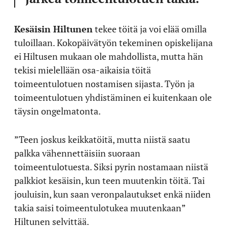
Kesäisin Hiltunen
tekee töitä ja voi elää omilla
tuloillaan. Kokopäivätyön tekeminen opiskelijana
ei Hiltusen mukaan ole mahdollista, mutta hän
tekisi mielellään osa-aikaisia töitä
toimeentulotuen nostamisen sijasta. Työn ja
toimeentulotuen yhdistäminen ei kuitenkaan ole
täysin ongelmatonta.
”Teen joskus keikkatöitä, mutta niistä saatu
palkka vähennettäisiin suoraan
toimeentulotuesta. Siksi pyrin nostamaan niistä
palkkiot kesäisin, kun teen muutenkin töitä. Tai
jouluisin, kun saan veronpalautukset enkä niiden
takia saisi toimeentulotukea muutenkaan”
Hiltunen selvittää.