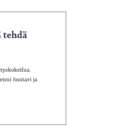
ä tehdä
ityskokeilua.
enni Suutari ja