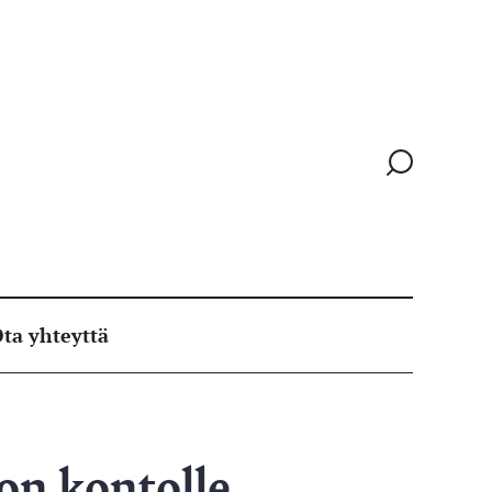
Siirry
hakusivull
ta yhteyttä
on kontolle