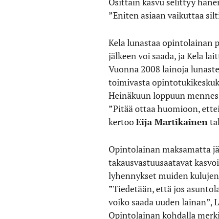
Osittain kasvu selittyy hän
”Eniten asiaan vaikuttaa sil
Kela lunastaa opintolainan p
jälkeen voi saada, ja Kela la
Vuonna 2008 lainoja lunaste
toimivasta opintotukikeskuk
Heinäkuun loppuun mennessä 
”Pitää ottaa huomioon, ettei
kertoo
Eija Martikainen
ta
Opintolainan maksamatta jät
takausvastuusaatavat kasvoi
lyhennykset muiden kulujen 
”Tiedetään, että jos asunto
voiko saada uuden lainan”, L
Opintolainan kohdalla merki