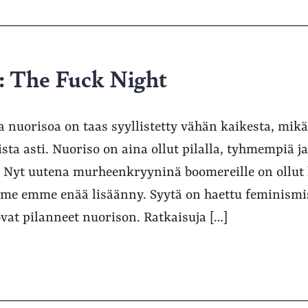
s: The Fuck Night
 nuorisoa on taas syyllistetty vähän kaikesta, mikä 
ista asti. Nuoriso on aina ollut pilalla, tyhmempiä j
. Nyt uutena murheenkryyninä boomereille on ollut
tä me emme enää lisäänny. Syytä on haettu feminismi
 ovat pilanneet nuorison. Ratkaisuja […]