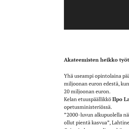
Akateemisten heikko työt
Yhä useampi opintolaina päät
miljoonan euron edestä, kun
20 miljoonan euron.
Kelan etuuspäällikkö
Ilpo L
opetusministeriössä.
”2000-luvun alkupuolella nä
ollut pientä kasvua”, Lahtin