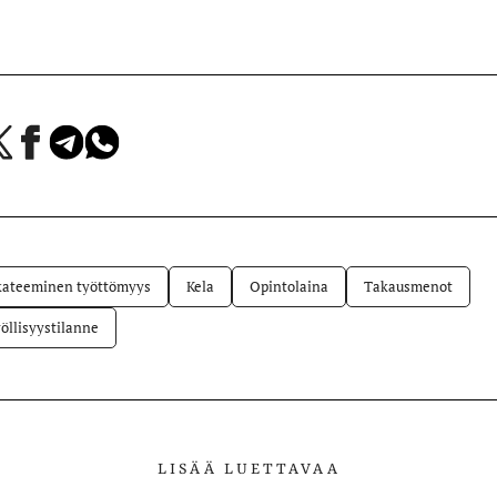
a
Jaa
Jaa
Jaa
Facebookissa
Telegramissa
WhatsAppissa
lvelussa
ateeminen työttömyys
Kela
Opintolaina
Takausmenot
öllisyystilanne
LISÄÄ LUETTAVAA