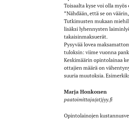
Toisaalta kyse voi olla myös 
”Nähdään, että se on väärin
Tutkimusten mukaan miehil
lisäksi lyhennysten laiminly
takaisinmaksuerät.
Pysyvää lovea maksamattomis
tuloksin: viime vuonna panki
Keskimäärin opintolainaa ker
ottajien määrä on vähentyny
suuria muutoksia. Esimerkiks
Marja Honkonen
paatoimittaja(at)jyy.fi
Opintolainojen kustannusvert