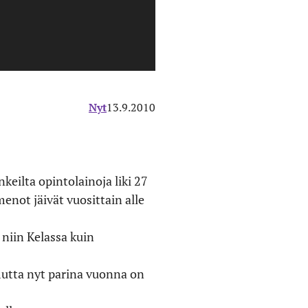
Nyt
13.9.2010
eilta opintolainoja liki 27
not jäivät vuosittain alle
niin Kelassa kuin
mutta nyt parina vuonna on