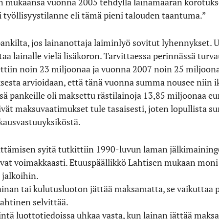
en mukaansa vuonna 2005 tehdyllä lainamäärän korotukse
ti työllisyystilanne eli tämä pieni talouden taantuma.”
ankilta, jos lainanottaja laiminlyö sovitut lyhennykset. 
ittaa lainalle vielä lisäkoron. Tarvittaessa perinnässä tu
ttiin noin 23 miljoonaa ja vuonna 2007 noin 25 miljoona
sesta arvioidaan, että tänä vuonna summa nousee niin ik
pankeille oli maksettu rästilainoja 13,85 miljoonaa eu
vät maksuvaatimukset tule tasaisesti, joten lopullista 
kausvastuuyksiköstä.
tämisen syitä tutkittiin 1990-luvun laman jälkimaining
vat voimakkaasti. Etuuspäällikkö Lahtisen mukaan moni
jalkoihin.
lainan tai kulutusluoton jättää maksamatta, se vaikuttaa
ahtinen selvittää.
ntä luottotiedoissa uhkaa vasta, kun lainan jättää maks