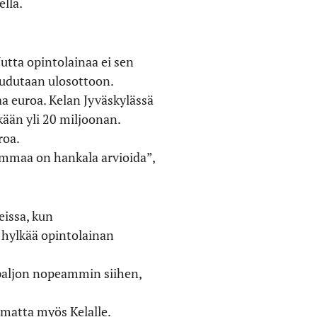
lla.
Uutta opintolainaa ei sen
rvaudutaan ulosottoon.
a euroa. Kelan Jyväskylässä
ään yli 20 miljoonan.
roa.
summaa on hankala arvioida”,
eissa, kun
 hylkää opintolainan
 paljon nopeammin siihen,
amatta myös Kelalle.