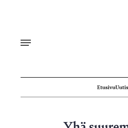
Siirry
suoraan
sisältöön
Etusivu
Uutis
Yhä suuremp