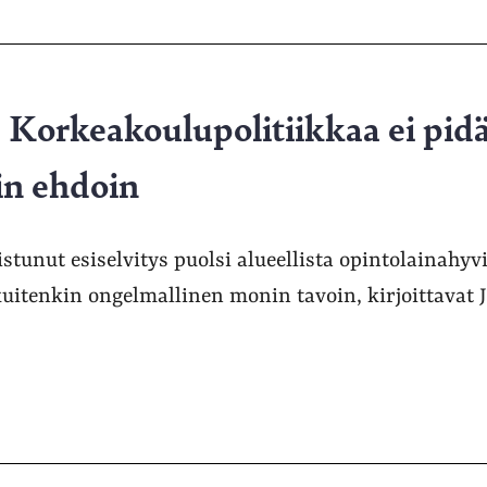
Korkeakoulupolitiikkaa ei pid
sin ehdoin
tunut esiselvitys puolsi alueellista opintolainahyv
uitenkin ongelmallinen monin tavoin, kirjoittavat J