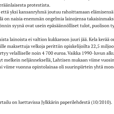
eräänlaisesta protestista.
, että yksi kansanryhmä joutuu rahoittamaan elämisensä l
lä on naisia enemmän ongelmia lainojensa takaisinmak
önnin syynä ovat usein epäsäännölliset tulot, puolison t
ta lainoista ei valtion kukkaroon juuri jää. Kela kerää 
lle maksettuja velkoja perittiin opiskelijoilta 22,5 miljo
tyy velalliselle noin 4 700 euroa. Vaikka 1990-luvun alk
t melkein neljänneksellä, Lahtisen mukaan viime vuosin
i viime vuonna opintolainaa oli suurinpiirtein yhtä mon
ailu on luettavissa Jylkkärin paperilehdestä (10/2010).