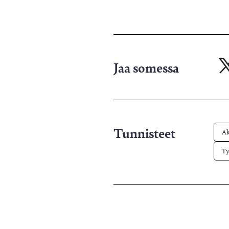
Jaa somessa
Ja
X-
pa
Tunnisteet
Ak
Ty