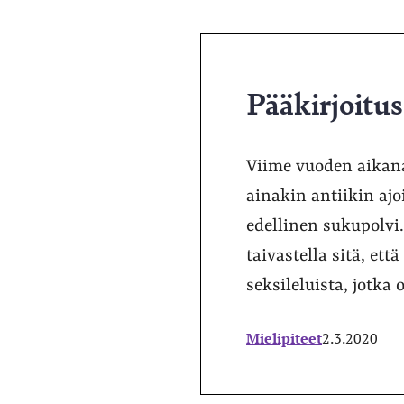
Pääkirjoitu
Viime vuoden aikana
ainakin antiikin ajo
edellinen sukupolvi
taivastella sitä, et
seksileluista, jotka
Mielipiteet
2.3.2020