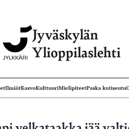
Jyväskylän
Ylioppilaslehti
et
Ilmiöt
Kasvo
Kulttuuri
Mielipiteet
Paska kotiseutu
O
i velkataakka jää valti