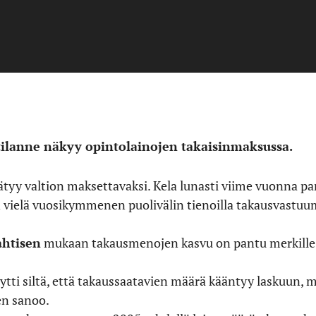
ilanne näkyy opintolainojen takaisinmaksussa.
yy valtion maksettavaksi. Kela lunasti viime vuonna pank
 vielä vuosikymmenen puolivälin tienoilla takausvastuume
ahtisen
mukaan takausmenojen kasvu on pantu merkille 
ytti siltä, että takaussaatavien määrä kääntyy laskuun, 
en sanoo.