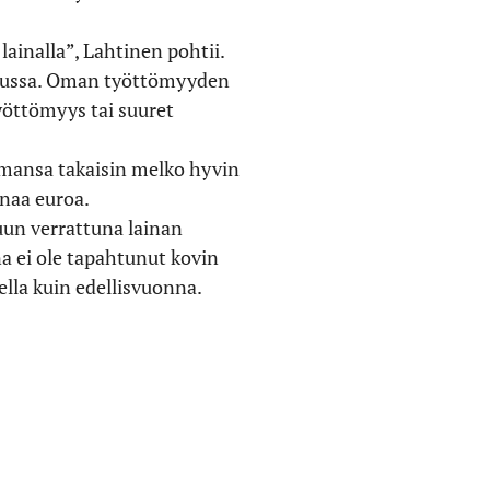
ainalla”, Lahtinen pohtii.
sussa. Oman työttömyyden
yöttömyys tai suuret
omansa takaisin melko hyvin
onaa euroa.
uun verrattuna lainan
a ei ole tapahtunut kovin
ella kuin edellisvuonna.