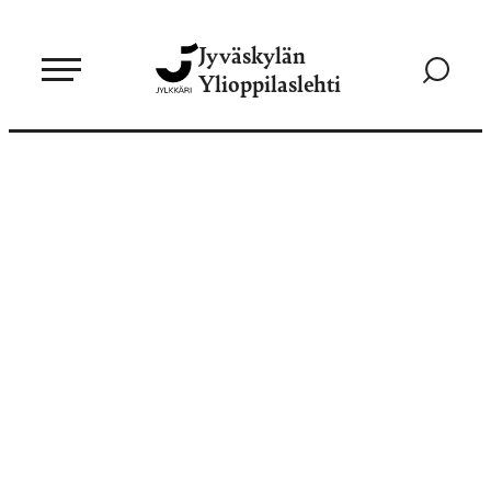
Siirry
Jyväskylän
suoraan
Siirry
Ylioppilaslehti
sisältöön
hakusivul