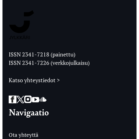
Jyväskylän
Ylioppilaslehti
ISSN 2341-7218 (painettu)
ISSN 2341-7226 (verkkojulkaisu)
Katso yhteystiedot >
Facebook
Twitter
Instagram
YouTube
SoundCloud
Navigaatio
Ota yhteyttä