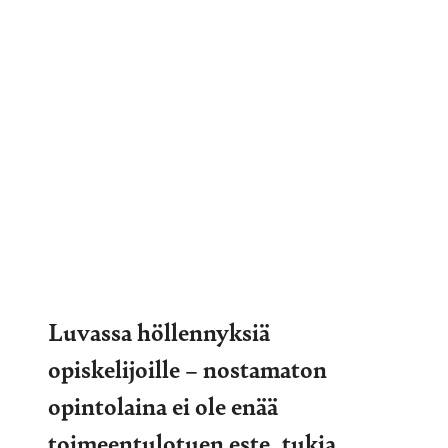
Luvassa höllennyksiä
opiskelijoille – nostamaton
opintolaina ei ole enää
toimeentulotuen este, tukia