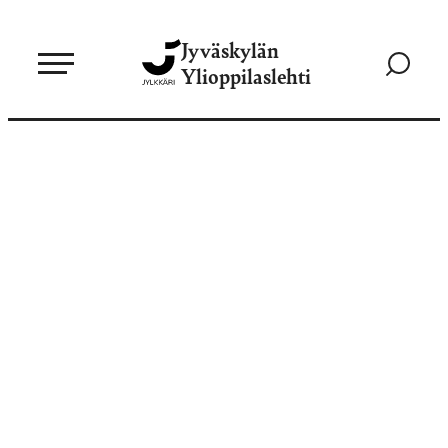
Siirry
Jyväskylän
suoraan
Siirry
Ylioppilaslehti
sisältöön
hakusivul