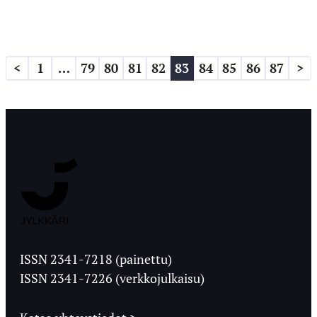
Artikkelien
<
1
…
79
80
81
82
83
84
85
86
87
>
sivutus
Jyväskylän
Ylioppilaslehti
ISSN 2341-7218 (painettu)
ISSN 2341-7226 (verkkojulkaisu)