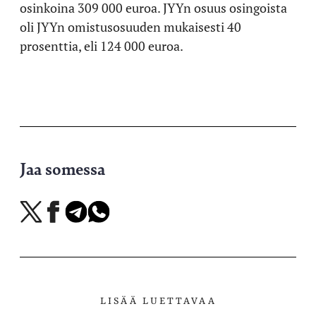
osinkoina 309 000 euroa. JYYn osuus osingoista
oli JYYn omistusosuuden mukaisesti 40
prosenttia, eli 124 000 euroa.
Jaa somessa
Jaa
Jaa
Jaa
Jaa
X-
Facebookissa
Telegramissa
WhatsAppissa
palvelussa
LISÄÄ LUETTAVAA