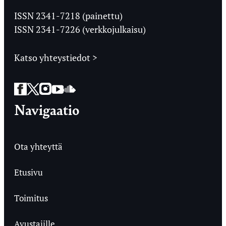
Ylioppilaslehti
ISSN 2341-7218 (painettu)
ISSN 2341-7226 (verkkojulkaisu)
Katso yhteystiedot >
Facebook
Twitter
Instagram
YouTube
SoundCloud
Navigaatio
Ota yhteyttä
Etusivu
Toimitus
Avustajille