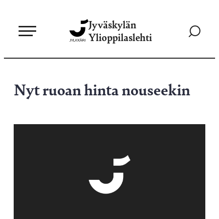
Siirry
Jyväskylän
suoraan
Siirry
Ylioppilaslehti
sisältöön
hakusivul
Nyt ruoan hinta nouseekin