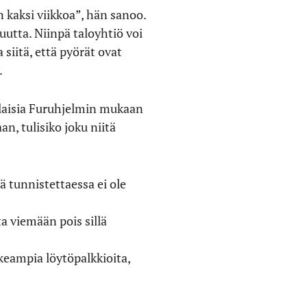
n kaksi viikkoa”, hän sanoo.
uutta. Niinpä taloyhtiö voi
 siitä, että pyörät ovat
.
ellaisia Furuhjelmin mukaan
n, tulisiko joku niitä
iä tunnistettaessa ei ole
ta viemään pois sillä
rkeampia löytöpalkkioita,