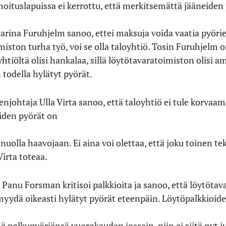
lmoituslapuissa ei kerrottu, että merkitsemättä jääneide
Marina Furuhjelm sanoo, ettei maksuja voida vaatia pyörie
iston turha työ, voi se olla taloyhtiö. Tosin Furuhjelm on
tiöltä olisi hankalaa, sillä löytötavaratoimiston olisi a
 todella hylätyt pyörät.
njohtaja Ulla Virta sanoo, että taloyhtiö ei tule korvaa
oiden pyörät on
uolla haavojaan. Ei aina voi olettaa, että joku toinen te
Virta toteaa.
 Panu Forsman kritisoi palkkioita ja sanoo, että löytöta
aa myydä oikeasti hylätyt pyörät eteenpäin. Löytöpalkkioid
ää polkupyöriänsä vuorokauden jossain, niin ei siitä nyt 