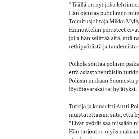
”Täällä on nyt joku lehtimies
Hän ojentaa puhelimen minu
Toimitusjohtaja Mikko Myllym
Hinnoittelun perusteet eivä
jolla hän selittää sitä, että
retkipyörästä ja tandemist
Poikola soittaa poliisin paika
että asiasta tehtäisiin tutki
Poliisin mukaan Suomesta pu
löytötavaraksi tai hylätyksi.
Tutkija ja konsultti Antti Poi
muistutettaisiin siitä, että
”Eivät pyörät saa missään ni
Hän tarjoutuu myös maksama