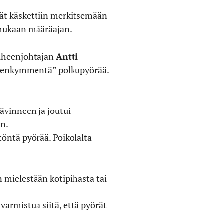
örät käskettiin merkitsemään
n mukaan määräajan.
puheenjohtajan
Antti
isenkymmentä” polkupyörää.
vinneen ja joutui
in.
töntä pyörää. Poikolalta
 mielestään kotipihasta tai
varmistua siitä, että pyörät