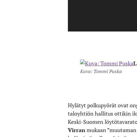
L
Kuva: Tommi Puska
Hylätyt polkupyörät ovat on
taloyhtiön hallitus ottikin i
Keski-Suomen löytötavaratoi
Virran
mukaan ”muutaman sat