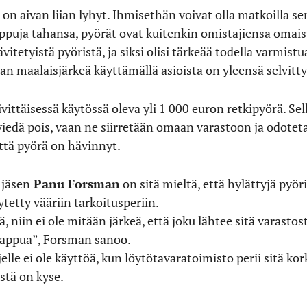
on aivan liian lyhyt. Ihmisethän voivat olla matkoilla se
lappuja tahansa, pyörät ovat kuitenkin omistajiensa omais
tetyistä pyöristä, ja siksi olisi tärkeää todella varmistua
n maalaisjärkeä käyttämällä asioista on yleensä selvitty
äivittäisessä käytössä oleva yli 1 000 euron retkipyörä. S
viedä pois, vaan ne siirretään omaan varastoon ja odotetaa
tä pyörä on hävinnyt.
 jäsen
Panu Forsman
on sitä mieltä, että hylättyjä pyör
ytetty vääriin tarkoitusperiin.
ä, niin ei ole mitään järkeä, että joku lähtee sitä varastos
e lappua”, Forsman sanoo.
lle ei ole käyttöä, kun löytötavaratoimisto perii sitä ko
tä on kyse.