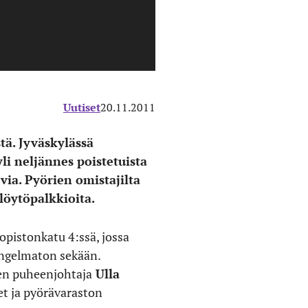
Uutiset
20.11.2011
tä. Jyväskylässä
li neljännes poistetuista
evia. Pyörien omistajilta
 löytöpalkkioita.
opistonkatu 4:ssä, jossa
e ongelmaton sekään.
sen puheenjohtaja
Ulla
t ja pyörävaraston