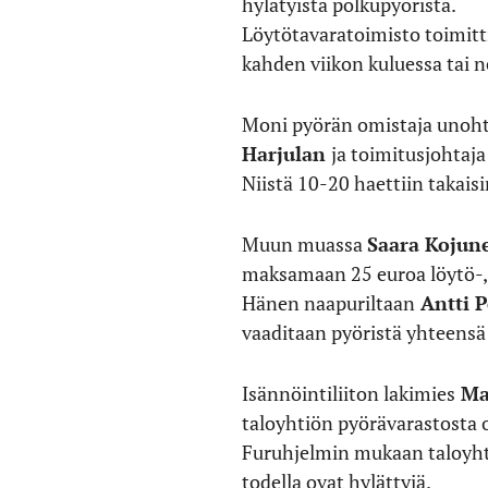
hylätyistä polkupyöristä.
Löytötavaratoimisto toimitti
kahden viikon kuluessa tai n
Moni pyörän omistaja unoht
Harjulan
ja toimitusjohtaja
Niistä 10-20 haettiin takaisi
Muun muassa
Saara Kojun
maksamaan 25 euroa löytö-, s
Hänen naapuriltaan
Antti P
vaaditaan pyöristä yhteensä
Isännöintiliiton lakimies
Ma
taloyhtiön pyörävarastosta o
Furuhjelmin mukaan taloyhtiö
todella ovat hylättyjä.