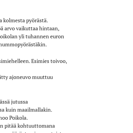
na kolmesta pyörästä.
ä arvo vaikuttaa hintaan,
 Poikolan yli tuhannen euron
i-mummopyörästäkin.
 esimiehelleen. Esimies toivoo,
lätty ajoneuvo muuttuu
tässä jutussa
ssa kuin maailmallakin.
noo Poikola.
än pitää kohtuuttomana