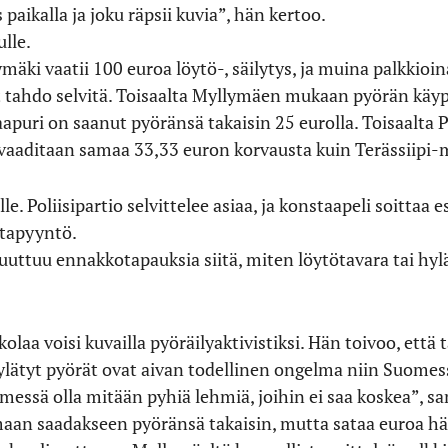
 paikalla ja joku räpsii kuvia”, hän kertoo.
lle.
äki vaatii 100 euroa löytö-, säilytys, ja muina palkkioi
t tahdo selvitä. Toisaalta Myllymäen mukaan pyörän käyp
 naapuri on saanut pyöränsä takaisin 25 eurolla. Toisaalta
a vaaditaan samaa 33,33 euron korvausta kuin Terässiip
lle. Poliisipartio selvittelee asiaa, ja konstaapeli soittaa
ntapyyntö.
uttuu ennakkotapauksia siitä, miten löytötavara tai hy
kolaa voisi kuvailla pyöräilyaktivistiksi. Hän toivoo, että 
 hylätyt pyörät ovat aivan todellinen ongelma niin Suome
messä olla mitään pyhiä lehmiä, joihin ei saa koskea”, sa
an saadakseen pyöränsä takaisin, mutta sataa euroa h