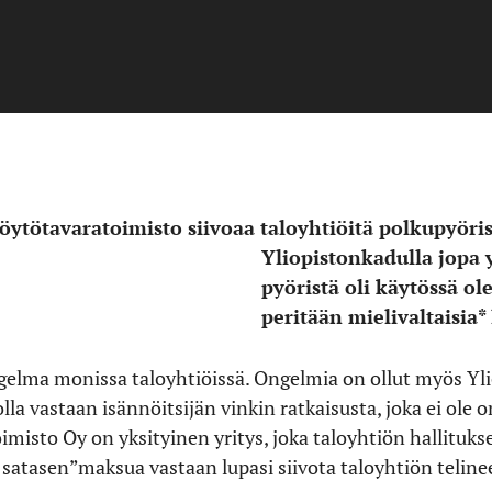
öytötavaratoimisto siivoaa taloyhtiöitä polkupyöris
Yliopistonkadulla jopa y
pyöristä oli käytössä ol
peritään mielivaltaisia*
gelma monissa taloyhtiöissä. Ongelmia on ollut myös Yli
lolla vastaan isännöitsijän vinkin ratkaisusta, joka ei ol
misto Oy on yksityinen yritys, joka taloyhtiön hallituk
asen”maksua vastaan lupasi siivota taloyhtiön telinee