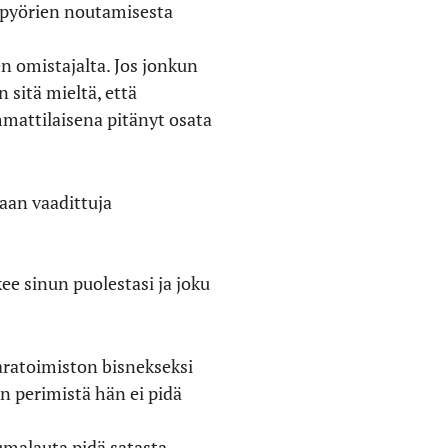
n pyörien noutamisesta
n omistajalta. Jos jonkun
 sitä mieltä, että
mmattilaisena pitänyt osata
maan vaadittuja
kee sinun puolestasi ja joku
varatoimiston bisnekseksi
en perimistä hän ei pidä
jumalauta pidä satasta