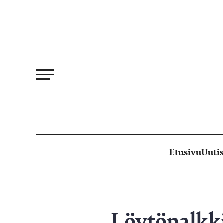
Siirry
suoraan
sisältöön
Etusivu
Uutis
Löytöpalkki