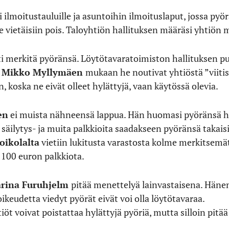
 ilmoitustauluille ja asuntoihin ilmoituslaput, jossa py
e vietäisiin pois. Taloyhtiön hallituksen määräsi yhtiö
i merkitä pyöränsä. Löytötavaratoimiston hallituksen 
Mikko Myllymäen
mukaan he noutivat yhtiöstä ”viit
n, koska ne eivät olleet hylättyjä, vaan käytössä olevia.
en
ei muista nähneensä lappua. Hän huomasi pyöränsä hä
äilytys- ja muita palkkioita saadakseen pyöränsä takais
oikolalta
vietiin lukitusta varastosta kolme merkitsemä
 100 euron palkkiota.
rina Furuhjelm
pitää menettelyä lainvastaisena. Hänen
ikeudetta viedyt pyörät eivät voi olla löytötavaraa.
t voivat poistattaa hylättyjä pyöriä, mutta silloin pitää 