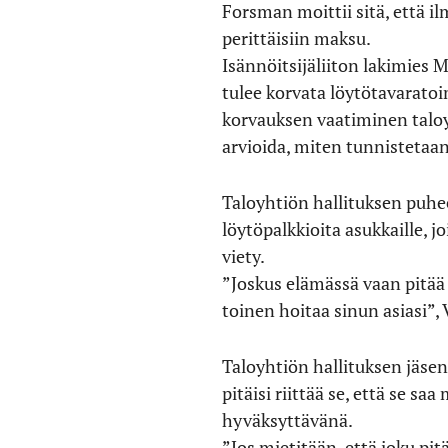
Forsman moittii sitä, että i
perittäisiin maksu.
Isännöitsijäliiton lakimies 
tulee korvata löytötavaratoim
korvauksen vaatiminen taloyh
arvioida, miten tunnistetaan
Taloyhtiön hallituksen puhee
löytöpalkkioita asukkaille, j
viety.
”Joskus elämässä vaan pitää n
toinen hoitaa sinun asiasi”, 
Taloyhtiön hallituksen jäsen
pitäisi riittää se, että se s
hyväksyttävänä.
”Jos mietitään, että joku pit