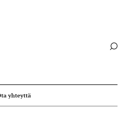
Siirry
hakusivull
ta yhteyttä