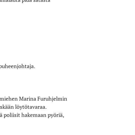
puheenjohtaja.
akimiehen Marina Furuhjelmin
öskään löytötavaraa.
 poliisit hakemaan pyöriä,