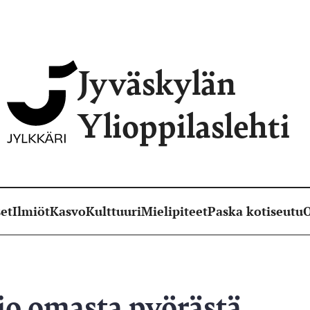
Jyväskylän
Ylioppilaslehti
et
Ilmiöt
Kasvo
Kulttuuri
Mielipiteet
Paska kotiseutu
O
o omasta pyörästä