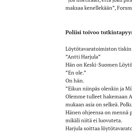
maksaa kenellekään”, Fors
Poliisi toivoo tutkintapy
Löytötavaratoimiston tiskin 
”Antti Harjula”
Hän on Keski-Suomen Löytöt
”En ole.”
On hän.
”Eikun niinpäs olenkin ja Mi
Olemme tulleet hakemaan Ant
mukaan asia on selkeä. Polku
Hänen ohjeensa on mennä pyy
mikäli niitä ei luovuteta.
Harjula soittaa löytötavarat