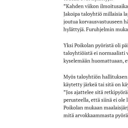
”Kahden viikon ilmoitusaika 
Jakoipa taloyhtiö millaisia 
joutua korvausvastuuseen hävi
hylättyjä. Furuhjelmin mukaa
Yksi Poikolan pyöristä oli p
taloyhtiöistä ei normaalisti 
kyselemään huomattuaan, et
Myös taloyhtiön hallituksen
käytetty järkeä tai sitä on kä
”Jos ajattelee sitä retkipyörä
perusteella, että siinä ei ol
Poikolan mukaan maalaisjärje
mitä arvokkaammasta pyöräs