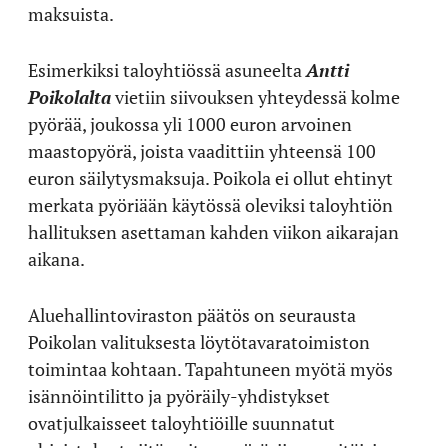
maksuista.
Esimerkiksi taloyhtiössä asuneelta
Antti
Poikolalta
vietiin siivouksen yhteydessä kolme
pyörää, joukossa yli 1000 euron arvoinen
maastopyörä, joista vaadittiin yhteensä 100
euron säilytysmaksuja. Poikola ei ollut ehtinyt
merkata pyöriään käytössä oleviksi taloyhtiön
hallituksen asettaman kahden viikon aikarajan
aikana.
Aluehallintoviraston päätös on seurausta
Poikolan valituksesta löytötavaratoimiston
toimintaa kohtaan. Tapahtuneen myötä myös
isännöintilitto ja pyöräily-yhdistykset
ovatjulkaisseet taloyhtiöille suunnatut