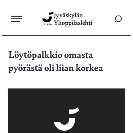
Siirry
Jyväskylän
suoraan
Siirry
Ylioppilaslehti
sisältöön
hakusivul
Löytöpalkkio omasta
pyörästä oli liian korkea