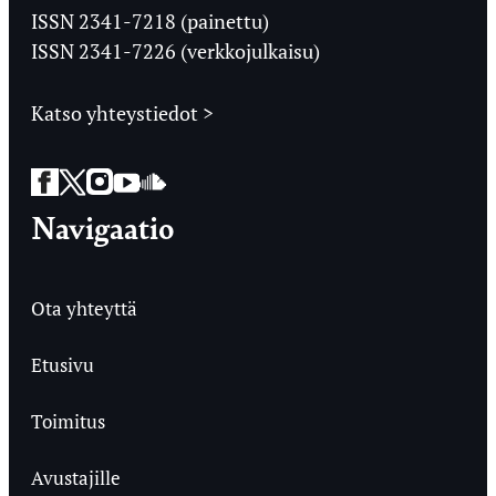
Ylioppilaslehti
ISSN 2341-7218 (painettu)
ISSN 2341-7226 (verkkojulkaisu)
Katso yhteystiedot >
Facebook
Twitter
Instagram
YouTube
SoundCloud
Navigaatio
Ota yhteyttä
Etusivu
Toimitus
Avustajille