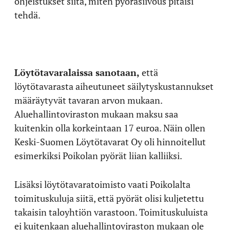
ohjeistukset siitä, miten pyöräsiivous pitäisi
tehdä.
Löytötavaralaissa sanotaan,
että
löytötavarasta aiheutuneet säilytyskustannukset
määräytyvät tavaran arvon mukaan.
Aluehallintoviraston mukaan maksu saa
kuitenkin olla korkeintaan 17 euroa. Näin ollen
Keski-Suomen Löytötavarat Oy oli hinnoitellut
esimerkiksi Poikolan pyörät liian kalliiksi.
Lisäksi löytötavaratoimisto vaati Poikolalta
toimituskuluja siitä, että pyörät olisi kuljetettu
takaisin taloyhtiön varastoon. Toimituskuluista
ei kuitenkaan aluehallintoviraston mukaan ole