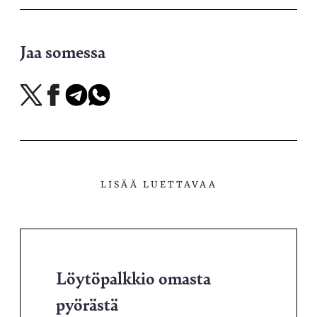
Jaa somessa
Jaa
Jaa
Jaa
Jaa
X-
Facebookissa
Telegramissa
WhatsAppissa
palvelussa
LISÄÄ LUETTAVAA
Löytöpalkkio omasta
pyörästä