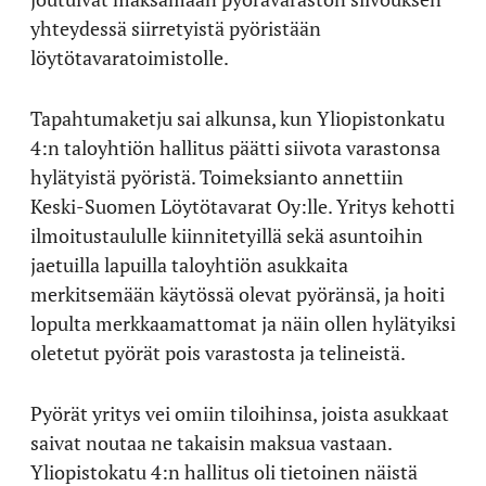
yhteydessä siirretyistä pyöristään
löytötavaratoimistolle.
Tapahtumaketju sai alkunsa, kun Yliopistonkatu
4:n taloyhtiön hallitus päätti siivota varastonsa
hylätyistä pyöristä. Toimeksianto annettiin
Keski-Suomen Löytötavarat Oy:lle. Yritys kehotti
ilmoitustaululle kiinnitetyillä sekä asuntoihin
jaetuilla lapuilla taloyhtiön asukkaita
merkitsemään käytössä olevat pyöränsä, ja hoiti
lopulta merkkaamattomat ja näin ollen hylätyiksi
oletetut pyörät pois varastosta ja telineistä.
Pyörät yritys vei omiin tiloihinsa, joista asukkaat
saivat noutaa ne takaisin maksua vastaan.
Yliopistokatu 4:n hallitus oli tietoinen näistä