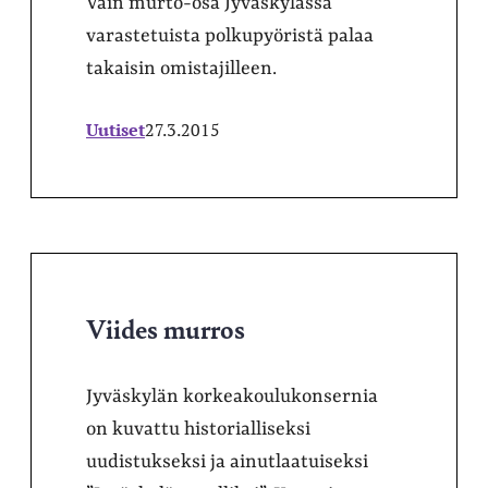
Vain murto-osa Jyväskylässä
varastetuista polkupyöristä palaa
takaisin omistajilleen.
Uutiset
27.3.2015
Viides murros
Jyväskylän korkeakoulukonsernia
on kuvattu historialliseksi
uudistukseksi ja ainutlaatuiseksi