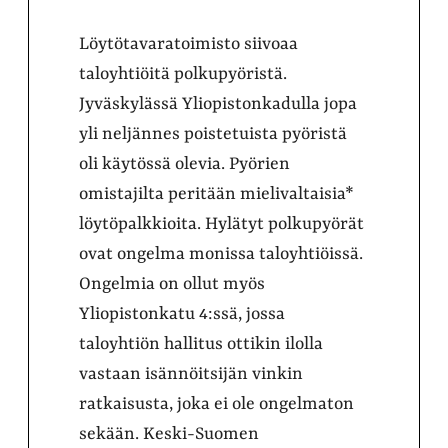
Löytötavaratoimisto siivoaa
taloyhtiöitä polkupyöristä.
Jyväskylässä Yliopistonkadulla jopa
yli neljännes poistetuista pyöristä
oli käytössä olevia. Pyörien
omistajilta peritään mielivaltaisia*
löytöpalkkioita. Hylätyt polkupyörät
ovat ongelma monissa taloyhtiöissä.
Ongelmia on ollut myös
Yliopistonkatu 4:ssä, jossa
taloyhtiön hallitus ottikin ilolla
vastaan isännöitsijän vinkin
ratkaisusta, joka ei ole ongelmaton
sekään. Keski-Suomen