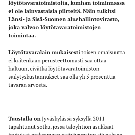
löytötavaratoimistolta, kunhan toiminnassa
ei ole lainvastaisia piirteitä. Näin tulkitsi
Länsi- ja Sisä-Suomen aluehallintovirasto,
joka valvoo löytötavaratoimistojen
toimintaa.
Löytötavaralain mukaisesti
toisen omaisuutta
ei kuitenkaan perusteettomasti saa ottaa
haltuun, eivätkä löytötavaratoimiston
säilytyskustannukset saa olla yli 5 prosenttia
tavaran arvosta.
Taustalla on
Jyväskylässä syksyllä 2011
tapahtunut sotku, jossa taloyhtiön asukkaat
joutuivat maksamaan pyörävaraston siivouksen