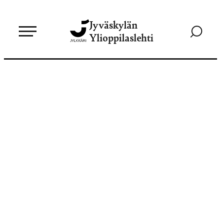
Siirry
Jyväskylän
suoraan
Siirry
Ylioppilaslehti
sisältöön
hakusivul