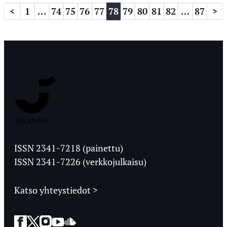
Artikkelien
<
1
…
74
75
76
77
78
79
80
81
82
…
87
>
sivutus
Jyväskylän
Ylioppilaslehti
ISSN 2341-7218 (painettu)
ISSN 2341-7226 (verkkojulkaisu)
Katso yhteystiedot >
Facebook
Twitter
Instagram
YouTube
SoundCloud