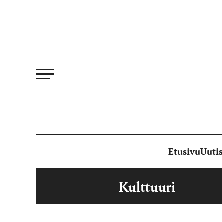
Siirry
suoraan
sisältöön
Etusivu
Uutis
Kulttuuri