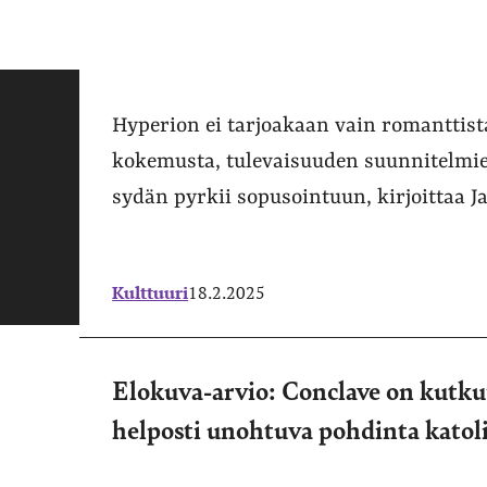
Hyperion ei tarjoakaan vain romanttis
kokemusta, tulevaisuuden suunnitelmi
sydän pyrkii sopusointuun, kirjoittaa J
Kulttuuri
18.2.2025
Elokuva-arvio: Conclave on kutku
helposti unohtuva pohdinta katol