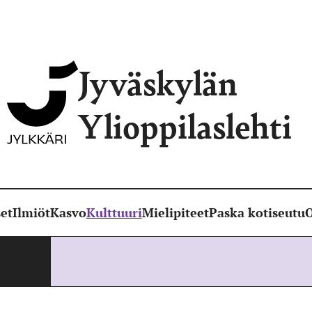
Jyväskylän
Ylioppilaslehti
et
Ilmiöt
Kasvo
Kulttuuri
Mielipiteet
Paska kotiseutu
O