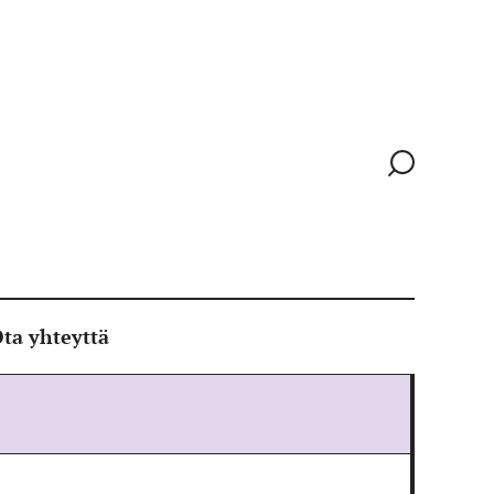
Siirry
hakusivull
ta yhteyttä