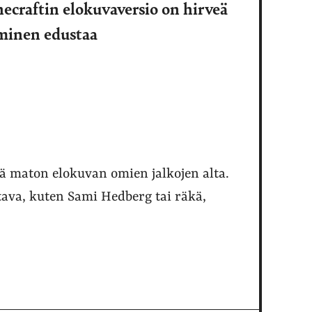
ecraftin elokuvaversio on hirveä
iminen edustaa
ää maton elokuvan omien jalkojen alta.
tava, kuten Sami Hedberg tai räkä,