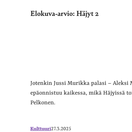
Elokuva-arvio: Häjyt 2
Jotenkin Jussi Murikka palasi – Aleksi
epäonnistuu kaikessa, mikä Häjyissä toi
Pelkonen.
Kulttuuri
27.3.2025