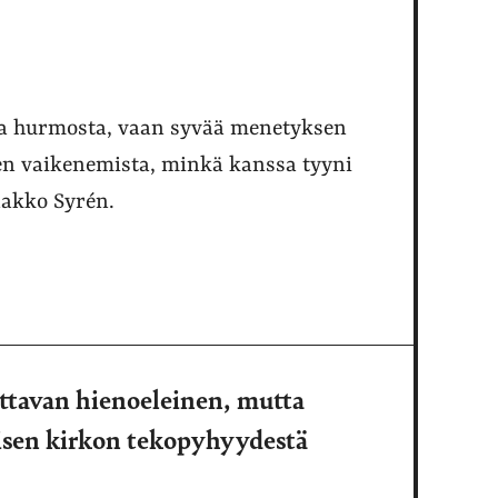
ta hurmosta, vaan syvää menetyksen
en vaikenemista, minkä kanssa tyyni
aakko Syrén.
ttavan hienoeleinen, mutta
isen kirkon tekopyhyydestä