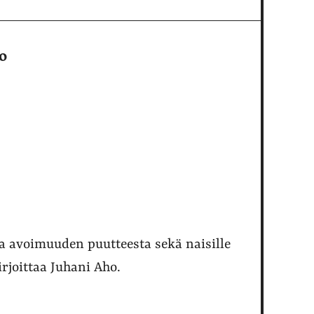
o
 avoimuuden puutteesta sekä naisille
irjoittaa Juhani Aho.