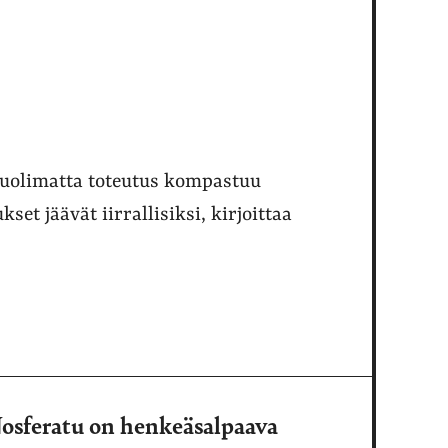
huolimatta toteutus kompastuu
et jäävät iirrallisiksi, kirjoittaa
osferatu on henkeäsalpaava