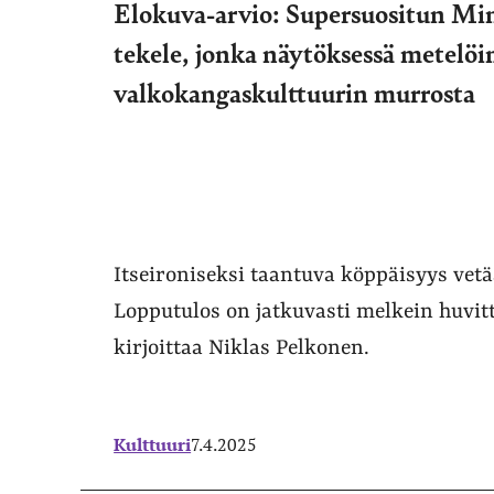
Elokuva-arvio: Supersuositun Min
tekele, jonka näytöksessä metelö
valkokangaskulttuurin murrosta
Itseironiseksi taantuva köppäisyys vet
Lopputulos on jatkuvasti melkein huvit
kirjoittaa Niklas Pelkonen.
Kulttuuri
7.4.2025