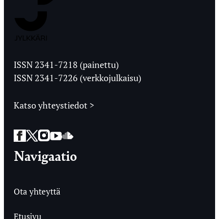
Jyväskylän
Ylioppilaslehti
ISSN 2341-7218 (painettu)
ISSN 2341-7226 (verkkojulkaisu)
Katso yhteystiedot >
Facebook
Twitter
Instagram
YouTube
SoundCloud
Navigaatio
Ota yhteyttä
Etusivu