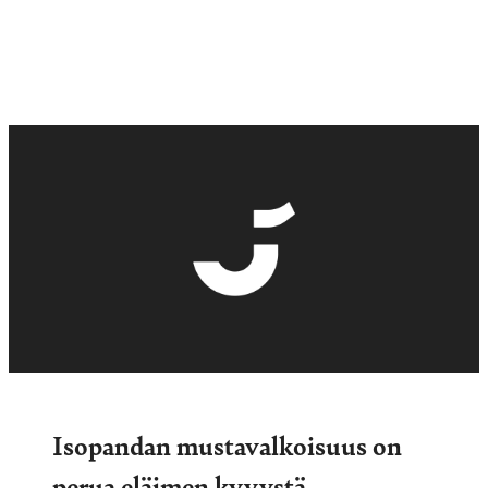
Isopandan mustavalkoisuus on
perua eläimen kyvystä