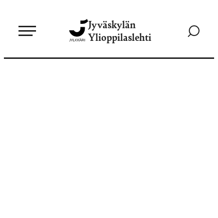
Siirry
Jyväskylän
suoraan
Siirry
Ylioppilaslehti
sisältöön
hakusivul