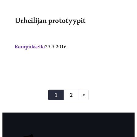
Urheilijan prototyypit
Kampuksella
23.3.2016
Artikkelien
1
2
>
sivutus