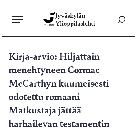
Siirry
Jyväskylän
suoraan
Siirry
Ylioppilaslehti
sisältöön
hakusivul
Kirja-arvio: Hiljattain
menehtyneen Cormac
McCarthyn kuumeisesti
odotettu romaani
Matkustaja jättää
harhailevan testamentin