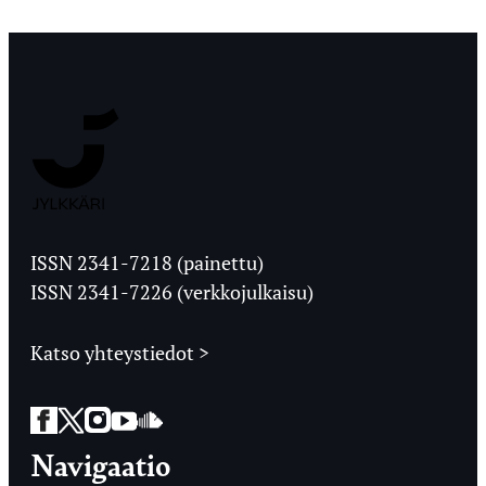
Jyväskylän
Ylioppilaslehti
ISSN 2341-7218 (painettu)
ISSN 2341-7226 (verkkojulkaisu)
Katso yhteystiedot >
Facebook
Twitter
Instagram
YouTube
SoundCloud
Navigaatio