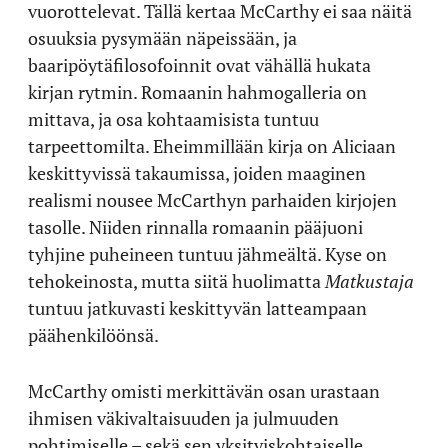
vuorottelevat. Tällä kertaa McCarthy ei saa näitä
osuuksia pysymään näpeissään, ja
baaripöytäfilosofoinnit ovat vähällä hukata
kirjan rytmin. Romaanin hahmogalleria on
mittava, ja osa kohtaamisista tuntuu
tarpeettomilta. Eheimmillään kirja on Aliciaan
keskittyvissä takaumissa, joiden maaginen
realismi nousee McCarthyn parhaiden kirjojen
tasolle. Niiden rinnalla romaanin pääjuoni
tyhjine puheineen tuntuu jähmeältä. Kyse on
tehokeinosta, mutta siitä huolimatta
Matkustaja
tuntuu jatkuvasti keskittyvän latteampaan
päähenkilöönsä.
McCarthy omisti merkittävän osan urastaan
ihmisen väkivaltaisuuden ja julmuuden
pohtimiselle – sekä sen yksityiskohtaiselle