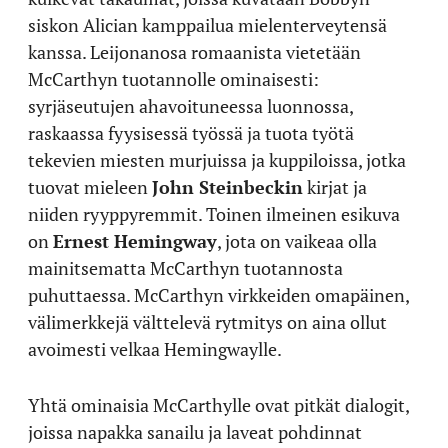
siskon Alician kamppailua mielenterveytensä
kanssa. Leijonanosa romaanista vietetään
McCarthyn tuotannolle ominaisesti:
syrjäseutujen ahavoituneessa luonnossa,
raskaassa fyysisessä työssä ja tuota työtä
tekevien miesten murjuissa ja kuppiloissa, jotka
tuovat mieleen
John Steinbeckin
kirjat ja
niiden ryyppyremmit. Toinen ilmeinen esikuva
on
Ernest Hemingway
, jota on vaikeaa olla
mainitsematta McCarthyn tuotannosta
puhuttaessa. McCarthyn virkkeiden omapäinen,
välimerkkejä välttelevä rytmitys on aina ollut
avoimesti velkaa Hemingwaylle.
Yhtä ominaisia McCarthylle ovat pitkät dialogit,
joissa napakka sanailu ja laveat pohdinnat