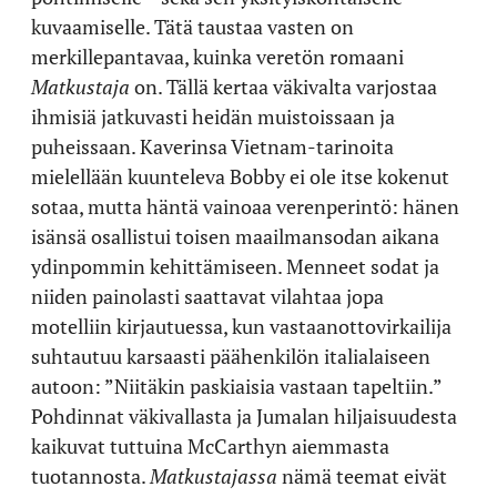
kuvaamiselle. Tätä taustaa vasten on
merkillepantavaa, kuinka veretön romaani
Matkustaja
on. Tällä kertaa väkivalta varjostaa
ihmisiä jatkuvasti heidän muistoissaan ja
puheissaan. Kaverinsa Vietnam-tarinoita
mielellään kuunteleva Bobby ei ole itse kokenut
sotaa, mutta häntä vainoaa verenperintö: hänen
isänsä osallistui toisen maailmansodan aikana
ydinpommin kehittämiseen. Menneet sodat ja
niiden painolasti saattavat vilahtaa jopa
motelliin kirjautuessa, kun vastaanottovirkailija
suhtautuu karsaasti päähenkilön italialaiseen
autoon: ”Niitäkin paskiaisia vastaan tapeltiin.”
Pohdinnat väkivallasta ja Jumalan hiljaisuudesta
kaikuvat tuttuina McCarthyn aiemmasta
tuotannosta.
Matkustajassa
nämä teemat eivät