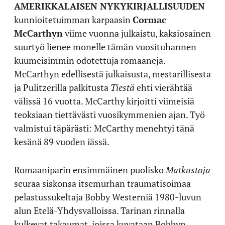
AMERIKKALAISEN NYKYKIRJALLISUUDEN
kunnioitetuimman karpaasin
Cormac
McCarthyn
viime vuonna julkaistu, kaksiosainen
suurtyö lienee monelle tämän vuosituhannen
kuumeisimmin odotettuja romaaneja.
McCarthyn edellisestä julkaisusta, mestarillisesta
ja Pulitzerilla palkitusta
Tiestä
ehti vierähtää
välissä 16 vuotta. McCarthy kirjoitti viimeisiä
teoksiaan tiettävästi vuosikymmenien ajan. Työ
valmistui täpärästi: McCarthy menehtyi tänä
kesänä 89 vuoden iässä.
Romaaniparin ensimmäinen puolisko
Matkustaja
seuraa siskonsa itsemurhan traumatisoimaa
pelastussukeltaja Bobby Westerniä 1980-luvun
alun Etelä-Yhdysvalloissa. Tarinan rinnalla
kulkevat takaumat, joissa kuvataan Bobbyn