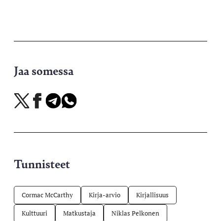
Jaa somessa
Jaa
Jaa
Jaa
Jaa
X-
Facebookissa
Telegramissa
WhatsAppissa
palvelussa
Tunnisteet
Cormac McCarthy
Kirja-arvio
Kirjallisuus
Kulttuuri
Matkustaja
Niklas Pelkonen