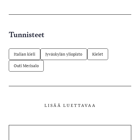
X-
Facebookissa
Telegramissa
WhatsAppissa
palvelussa
Tunnisteet
Italian kieli
Jyväskylän yliopisto
Kielet
Outi Merisalo
LISÄÄ LUETTAVAA