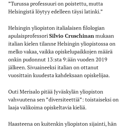
”Turussa professuuri on poistettu, mutta
Helsingistä löytyy edelleen täysi latinki.”
Helsingin yliopiston italialaisen filologian
apulaisprofessori
Silvio Cruschinan
mukaan
italian kielen tilanne Helsingin yliopistossa on
melko vakaa, vaikka opiskelupaikkojen määrä
onkin pudonnut 13:sta 9:ään vuoden 2019
jälkeen. Sivuaineeksi italian on ottanut
vuosittain kuudesta kahdeksaan opiskelijaa.
Outi Merisalo pitää Jyväskylän yliopiston
vahvuutena sen ”diversiteettiä”: toistaiseksi on
laaja valikoima opiskeltavia kieliä.
Haasteena on kuitenkin yliopiston sijainti, hän