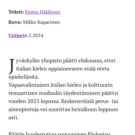
Teksti:
Emma Häkkinen
Kuva:
Mikko Kuparinen
Uutiset
6.2.2024
J
yväskylän yliopisto päätti elokuussa, ettei
italian kielen oppiaineeseen enää oteta
opiskelijoita.
Vapaavalintaisen italian kielen ja kulttuurin
temaattisen moduulin täydentäminen päättyi
vuoden 2023 lopussa. Keskeneräisiä perus- tai
aineopintoja voi suorittaa heinäkuun loppuun
asti.
Päätös huolestuttaa romaanisen filologian