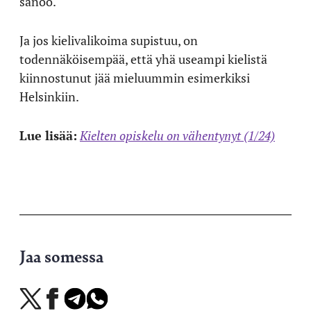
sanoo.
Ja jos kielivalikoima supistuu, on
todennäköisempää, että yhä useampi kielistä
kiinnostunut jää mieluummin esimerkiksi
Helsinkiin.
Lue lisää:
Kielten opiskelu on vähentynyt (1/24)
Jaa somessa
Jaa
Jaa
Jaa
Jaa