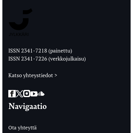
Jyväskylän
Ylioppilaslehti
ISSN 2341-7218 (painettu)
ISSN 2341-7226 (verkkojulkaisu)
Katso yhteystiedot >
Facebook
Twitter
Instagram
YouTube
SoundCloud
Navigaatio
Ota yhteyttä