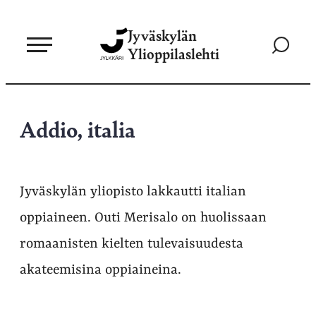
Siirry
Jyväskylän
suoraan
Siirry
Ylioppilaslehti
sisältöön
hakusivul
Addio, italia
Jyväskylän yliopisto lakkautti italian
oppiaineen. Outi Merisalo on huolissaan
romaanisten kielten tulevaisuudesta
akateemisina oppiaineina.