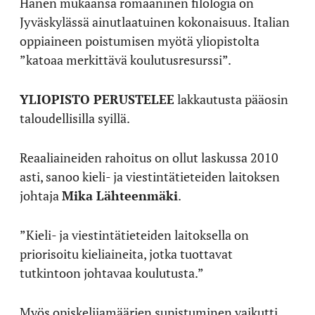
Hänen mukaansa romaaninen filologia on
Jyväskylässä ainutlaatuinen kokonaisuus. Italian
oppiaineen poistumisen myötä yliopistolta
”katoaa merkittävä koulutusresurssi”.
YLIOPISTO PERUSTELEE
lakkautusta pääosin
taloudellisilla syillä.
Reaaliaineiden rahoitus on ollut laskussa 2010
asti, sanoo kieli- ja viestintätieteiden laitoksen
johtaja
Mika Lähteenmäki
.
”Kieli- ja viestintätieteiden laitoksella on
priorisoitu kieliaineita, jotka tuottavat
tutkintoon johtavaa koulutusta.”
Myös opiskelijamäärien supistuminen vaikutti.