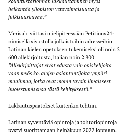
koulutustarjonnan lakkauttaminen myös
heikentää yliopiston vetovoimaisuutta ja
julkisuuskuvaa.”
Merisalo viittasi mielipiteessään Petitions24-
nimisellä sivustolla julkaistuihin adresseihin.
Latinan kielen opetuksen tukemiseksi oli noin 2
600 allekirjoitusta, italian noin 2 800.
”Allekirjoittajat eivät edusta vain opiskelijoita
vaan myös ko. alojen asiantuntijoita ympäri
maailmaa, jotka ovat monin tavoin ilmaisseet
huolestumisensa tästä kehityksestä.”
Lakkautuspäätökset kuitenkin tehtiin.
Latinan syventäviä opintoja ja tohtoriopintoja
pystyi suorittamaan heinäkuun 2022 loppuun.