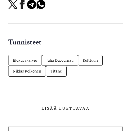
Jaa
Jaa
Jaa
Jaa
X-
Facebookissa
Telegramissa
WhatsAppissa
palvelussa
Tunnisteet
Elokuva-arvio
Julia Ducournau
Kulttuuri
Niklas Pelkonen
Titane
LISÄÄ LUETTAVAA