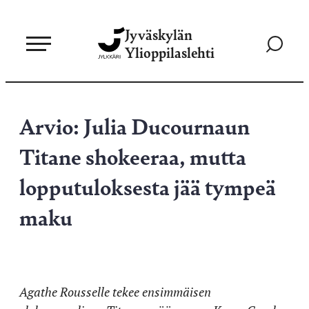
Siirry
Jyväskylän
suoraan
Siirry
Ylioppilaslehti
sisältöön
hakusivul
Arvio: Julia Ducournaun
Titane shokeeraa, mutta
lopputuloksesta jää tympeä
maku
Agathe Rousselle tekee ensimmäisen