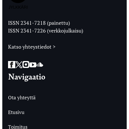
Jyväskylän
Ylioppilaslehti
ISSN 2341-7218 (painettu)
ISSN 2341-7226 (verkkojulkaisu)
Katso yhteystiedot >
Facebook
Twitter
Instagram
YouTube
SoundCloud
Navigaatio
Ota yhteyttä
Etusivu
Toimitus