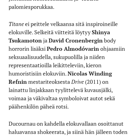
palomiesporukkaa.
Titane
ei peittele velkaansa sitä inspiroineille
elokuville. Selkeitä viitteitä löytyy
Shinya
Tsukamoton
ja
David Cronenbergin
body
horrorin lisäksi
Pedro Almodóvarin
ohjaamiin
seksuaalisuudella, sukupuolilla ja niiden
representaatioilla leikitteleviin, kieron
humoristisiin elokuviin.
Nicolas Winding
Refnin
mestariteoksesta
Drive
(2011) on
lainattu linjakkaan tyylittelevä kuvausjälki,
voimaa ja väkivaltaa symboloivat autot sekä
päähenkilön päheä rotsi.
Ducournau on kahdella elokuvallaan osoittanut
haluavansa shokeerata, ja siinä hän jälleen toden