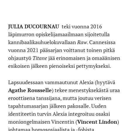
JULIA DUCOURNAU
teki vuonna 2016
läpimurron opiskelijamaailmaan sijoitetulla
kannibaalikauhuelokuvallaan
Raw
. Cannesissa
vuonna 2021 pääsarjan voittanut toinen pitkä
ohjaustyö
Titane
jää erinomaisen ja omaäänisen
esikoisen jälkeen pienoiseksi pettymykseksi.
Lapsuudessaan vammautunut Alexia (hyytävä
Agathe Rousselle
) tekee menestyksekästä uraa
eroottisena tanssijana, mutta joutuu verisen
tapahtumasarjan jälkeen pakosalle. Uuden
identiteetin turvin Alexia integroituu osaksi
moniongelmaisen Vincentin (
Vincent Lindon
)
johtamaa homososiaalista ja -fobista