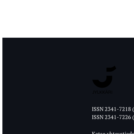
Jyväskylän
ISSN 2341-7218 (
Ylioppilasleht
ISSN 2341-7226 (
Katso yhteystiedo