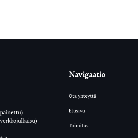
Navigaatio
Ota yhteyttä
Etusivu
painettu)
i
verkkojulkaisu)
Toimitus
t >