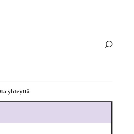
Siirry
hakusivull
ta yhteyttä