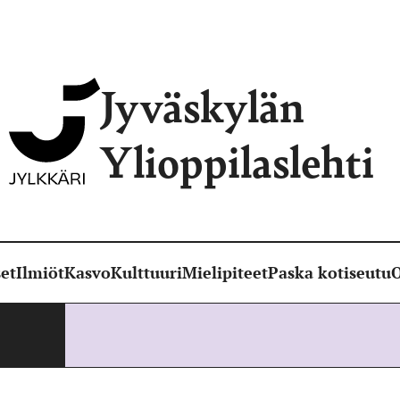
Jyväskylän
Ylioppilaslehti
et
Ilmiöt
Kasvo
Kulttuuri
Mielipiteet
Paska kotiseutu
O