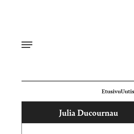
Siirry
suoraan
sisältöön
Etusivu
Uutis
Julia Ducournau