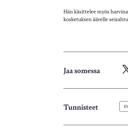
Hän käsittelee myös harvina
kosketuksen äärelle seisahtu
Jaa somessa
Ja
X-
pa
Tunnisteet
El