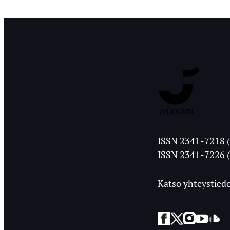
Jyväskylän
ISSN 2341-7218 (
Ylioppilasleht
ISSN 2341-7226 (
Katso yhteystiedo
Facebook
Twitter
Instagra
YouT
So