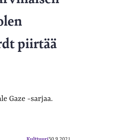
olen
dt piirtää
le Gaze -sarjaa.
Kulttuuri
30.9.2021