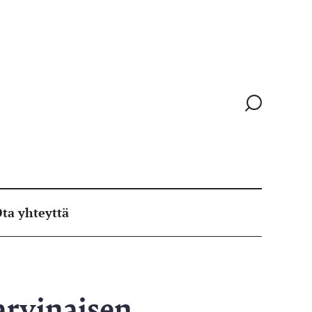
Siirry
hakusivull
ta yhteyttä
arvinaisen