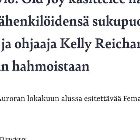
äähenkilöidensä sukupu
ja ohjaaja Kelly Reichar
an hahmoistaan
Auroran lokakuun alussa esitettävää Fema
Filmscience