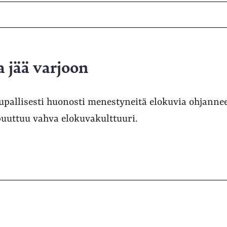
a jää varjoon
upallisesti huonosti menestyneitä elokuvia ohjanne
uuttuu vahva elokuvakulttuuri.