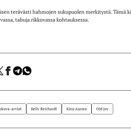
isen terävästi hahmojen sukupuolen merkitystä. Tämä kä
vassa, tabuja rikkovassa kohtauksessa.
a
Jaa
Jaa
Jaa
Facebookissa
Telegramissa
WhatsAppissa
lvelussa
okuva-arviot
Kelly Reichardt
Kino Aurora
Old joy