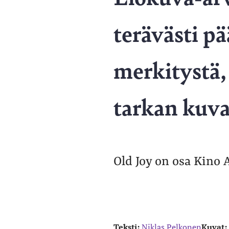
terävästi p
merkitystä, 
tarkan kuv
Old Joy on osa Kino 
Teksti:
Niklas Pelkonen
Kuvat: