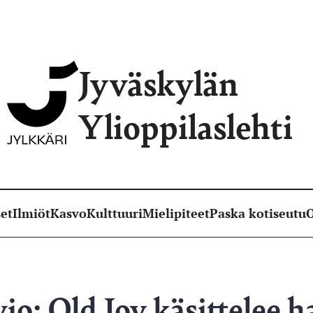
Jyväskylän
Ylioppilaslehti
et
Ilmiöt
Kasvo
Kulttuuri
Mielipiteet
Paska kotiseutu
O
io: Old Joy käsittelee h