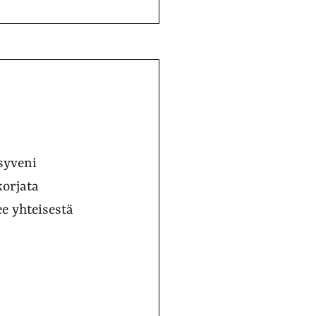
 syveni
korjata
ee yhteisestä