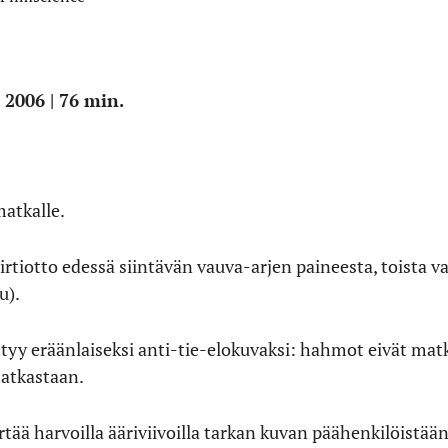
 2006 | 76 min.
matkalle.
rtiotto edessä siintävän vauva-arjen paineesta, toista
u).
tyy eräänlaiseksi anti-tie-elokuvaksi: hahmot eivät ma
matkastaan.
rtää harvoilla ääriviivoilla tarkan kuvan päähenkilöistään