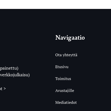
Navigaatio
Ota yhteyttä
Etusivu
painettu)
i
verkkojulkaisu)
Toimitus
t >
Avustajille
Mediatiedot
m
ube
undCloud