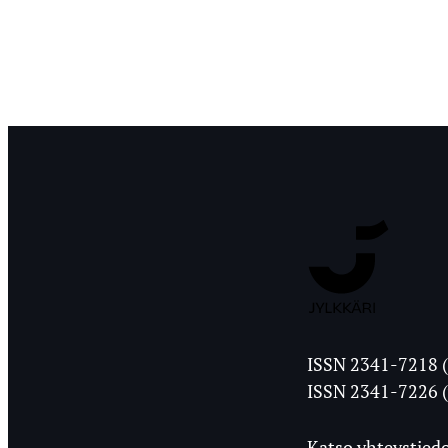
Jyväskylän
ISSN 2341-7218 (
Ylioppilasleht
ISSN 2341-7226 (
Katso yhteystiedo