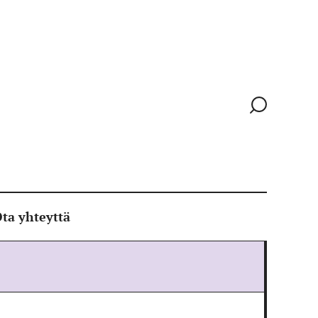
Siirry
hakusivull
ta yhteyttä