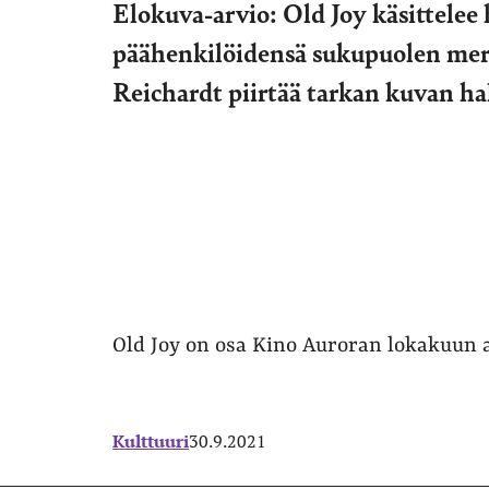
Elokuva-arvio: Old Joy käsittelee 
päähenkilöidensä sukupuolen merki
Reichardt piirtää tarkan kuvan h
Old Joy on osa Kino Auroran lokakuun a
Kulttuuri
30.9.2021