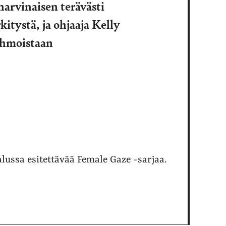
harvinaisen terävästi
tystä, ja ohjaaja Kelly
ahmoistaan
lussa esitettävää Female Gaze -sarjaa.