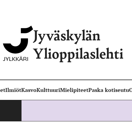
Jyväskylän
Ylioppilaslehti
et
Ilmiöt
Kasvo
Kulttuuri
Mielipiteet
Paska kotiseutu
O