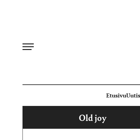
Siirry
suoraan
sisältöön
Etusivu
Uutis
Old joy