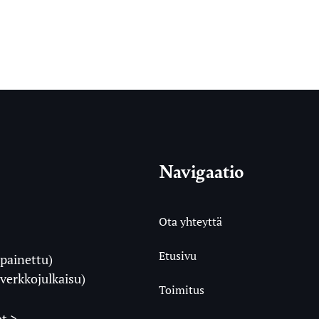
Navigaatio
Ota yhteyttä
Etusivu
painettu)
i
verkkojulkaisu)
Toimitus
t >