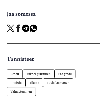
Jaa somessa
Jaa
Jaa
Jaa
Jaa
X-
Facebookissa
Telegramissa
WhatsAppissa
palvelussa
Tunnisteet
Gradu
Mikael puurtinen
Pro gradu
Profetia
Tilasto
Tuula laamanen
Valmistuminen