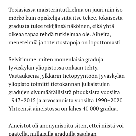
Tosiasiassa maisterintutkielma on juuri niin iso
mörkö kuin opiskelija siitä itse tekee. Jokaisesta
gradusta tulee tekijänsä näköinen, eikä yhtä
oikeaa tapaa tehdä tutkielmaa ole. Aiheita,
menetelmiä ja toteutustapoja on loputtomasti.
Selvitimme, miten monenlaisia graduja
Jyväskylän yliopistossa onkaan tehty.
Vastauksena Jylkkärin tietopyyntöön Jyväskylän
yliopisto toimitti tietokannan julkaistujen
gradujen sivumäärällisistä pituuksista vuosilta
1947–2015 ja arvosanoista vuosilta 1990–2020.
Yhteensä aineistossa on lähes 40 000 gradua.
Aineistot oli anonymisoitu siten, ettei niistä voi
päätellä, millaisilla graduilla saadaan