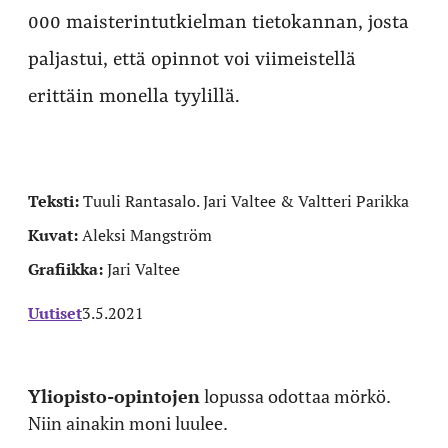
000 maisterintutkielman tietokannan, josta
paljastui, että opinnot voi viimeistellä
erittäin monella tyylillä.
Teksti:
Tuuli Rantasalo. Jari Valtee & Valtteri Parikka
Kuvat:
Aleksi Mangström
Grafiikka:
Jari Valtee
Uutiset
3.5.2021
Yliopisto-opintojen
lopussa odottaa mörkö.
Niin ainakin moni luulee.