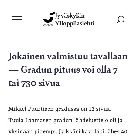
Siirry
Jyväskylän
suoraan
Siirry
Ylioppilaslehti
sisältöön
hakusivul
Jokainen valmistuu tavallaan
— Gradun pituus voi olla 7
tai 730 sivua
Mikael Puurtisen gradussa on 12 sivua.
Tuula Laamasen gradun lähdeluettelo oli jo
yksinään pidempi. Jylkkäri kävi läpi lähes 40