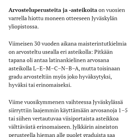
Arvosteluperusteita ja -asteikoita
on vuosien
varrella hiottu moneen otteeseen Jyväskylän
yliopistossa.
Viimeisen 30 vuoden aikana maisterintutkielmia
on arvosteltu usealla eri asteikolla: Pitkään
tapana oli antaa latinankielinen arvosana
asteikolla L–E–M–C–N–B–A, mutta toisinaan
gradu arvosteltiin myös joko hyväksytyksi,
hyväksi tai erinomaiseksi.
Viime vuosikymmenen vaihteessa Jyväskylässä
siirryttiin laajemmin käyttämään arvosanoja 1–5
tai siihen vertautuvaa viisiportaista asteikkoa
välttävästä erinomaiseen. Jylkkärin aineiston
perusteella hieman alle puolet graduista saa