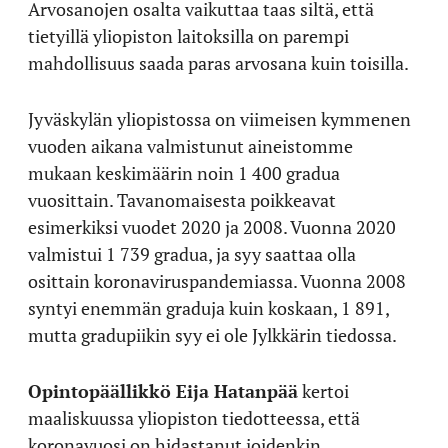
Arvosanojen osalta vaikuttaa taas siltä, että
tietyillä yliopiston laitoksilla on parempi
mahdollisuus saada paras arvosana kuin toisilla.
Jyväskylän yliopistossa on viimeisen kymmenen
vuoden aikana valmistunut aineistomme
mukaan keskimäärin noin 1 400 gradua
vuosittain. Tavanomaisesta poikkeavat
esimerkiksi vuodet 2020 ja 2008. Vuonna 2020
valmistui 1 739 gradua, ja syy saattaa olla
osittain koronaviruspandemiassa. Vuonna 2008
syntyi enemmän graduja kuin koskaan, 1 891,
mutta gradupiikin syy ei ole Jylkkärin tiedossa.
Opintopäällikkö Eija Hatanpää
kertoi
maaliskuussa yliopiston tiedotteessa, että
koronavuosi on hidastanut joidenkin