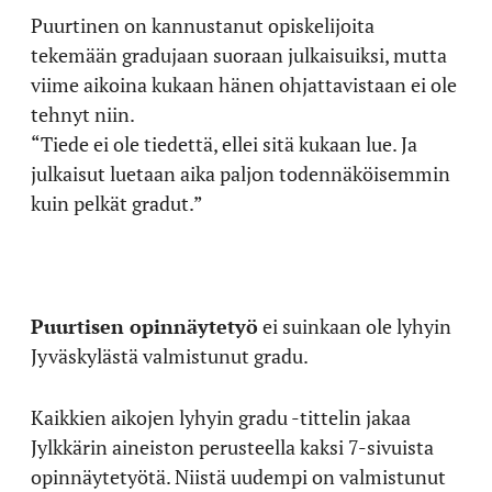
Puurtinen on kannustanut opiskelijoita
tekemään gradujaan suoraan julkaisuiksi, mutta
viime aikoina kukaan hänen ohjattavistaan ei ole
tehnyt niin.
“Tiede ei ole tiedettä, ellei sitä kukaan lue. Ja
julkaisut luetaan aika paljon todennäköisemmin
kuin pelkät gradut.”
Puurtisen opinnäytetyö
ei suinkaan ole lyhyin
Jyväskylästä valmistunut gradu.
Kaikkien aikojen lyhyin gradu -tittelin jakaa
Jylkkärin aineiston perusteella kaksi 7-sivuista
opinnäytetyötä. Niistä uudempi on valmistunut