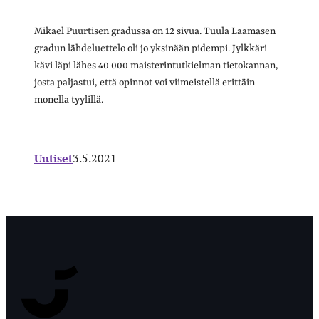
Mikael Puurtisen gradussa on 12 sivua. Tuula Laamasen
gradun lähdeluettelo oli jo yksinään pidempi. Jylkkäri
kävi läpi lähes 40 000 maisterintutkielman tietokannan,
josta paljastui, että opinnot voi viimeistellä erittäin
monella tyylillä.
Uutiset
3.5.2021