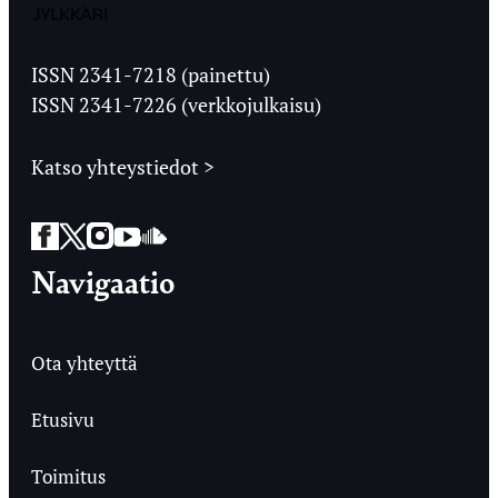
Jyväskylän
Ylioppilaslehti
ISSN 2341-7218 (painettu)
ISSN 2341-7226 (verkkojulkaisu)
Katso yhteystiedot >
Facebook
Twitter
Instagram
YouTube
SoundCloud
Navigaatio
Ota yhteyttä
Etusivu
Toimitus