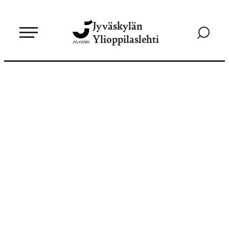
Siirry
Jyväskylän
suoraan
Siirry
Ylioppilaslehti
sisältöön
hakusivul