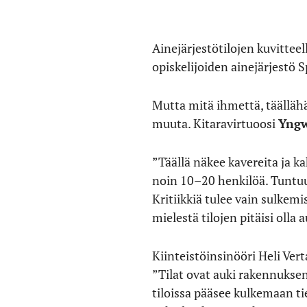
Ainejärjestötilojen kuvitteel
opiskelijoiden ainejärjestö 
Mutta mitä ihmettä, täällähä
muuta. Kitaravirtuoosi
Yngw
”Täällä näkee kavereita ja kah
noin 10–20 henkilöä. Tuntuu,
Kritiikkiä tulee vain sulkemi
mielestä tilojen pitäisi olla
Kiinteistöinsinööri Heli Ve
”Tilat ovat auki rakennuksen 
tiloissa pääsee kulkemaan ti