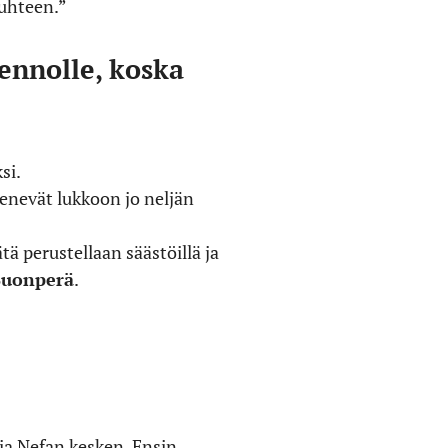
suhteen.”
uennolle, koska
si.
menevät lukkoon jo neljän
tä perustellaan säästöillä ja
Suonperä
.
ja Nefan kesken. Ensin