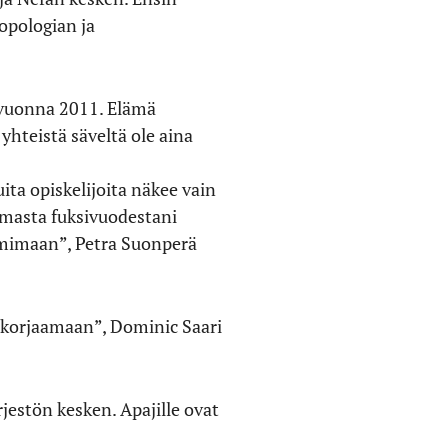
opologian ja
i vuonna 2011. Elämä
 yhteistä säveltä ole aina
ta opiskelijoita näkee vain
 omasta fuksivuodestani
imimaan”, Petra Suonperä
t korjaamaan”, Dominic Saari
rjestön kesken. Apajille ovat