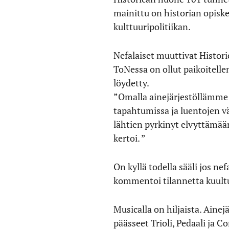
mainittu on historian opiske
kulttuuripolitiikan.
Nefalaiset muuttivat Histori
ToNessa on ollut paikoitellen
löydetty.
”Omalla ainejärjestöllämme e
tapahtumissa ja luentojen väl
lähtien pyrkinyt elvyttämä
kertoi. ”
On kyllä todella sääli jos n
kommentoi tilannetta kuultu
Musicalla on hiljaista. Ainej
päässeet Trioli, Pedaali ja C