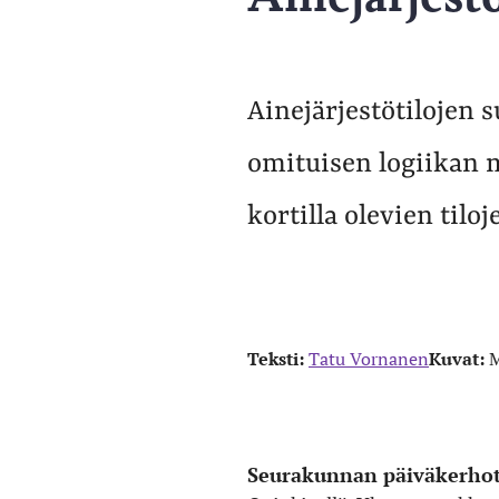
Ainejärjestötilojen s
omituisen logiikan m
kortilla olevien tiloj
Teksti:
Tatu Vornanen
Kuvat:
M
Seurakunnan päiväkerhot