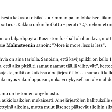
lisesta kakusta toisiksi suurimman palan lohkaisee liikun
Sporticus. Kakkua onkin hotkittu – peräti 72,2 neliömetri
n on biljardipöytä! Kasviston fussball oli ihan kiva, mut
ie Malmsteenin
sanoin: ”More is more, less is less”.
via on aina tarjolla. Sanoisin, että kävijäpiikki on kello 1
 että aika pitkälti samat naamat täällä viihtyvät”, kert
sajasta, mikä on kaikissa ainejärjestötiloissa sama eli k
 auki myös viikonloppuisin, mikä ei nykyisellään ole mahdo
rtamo on tietoinen ongelmasta.
aukioloaikojen mukaisesti. Ainejärjestöjen hallituksille 
ettyinä aikoina, mutta muut jäsenet pääsevät tiloihin si