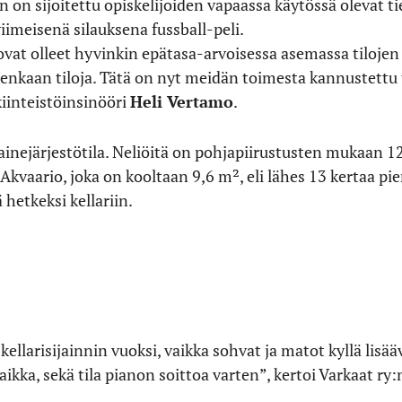
 on sijoitettu opiskelijoiden vapaassa käytössä olevat t
iimeisenä silauksena fussball-peli.
vat olleet hyvinkin epätasa-arvoisessa asemassa tilojen s
 ollenkaan tiloja. Tätä on nyt meidän toimesta kannustett
iinteistöinsinööri
Heli Vertamo
.
nejärjestötila. Neliöitä on pohjapiirustusten mukaan 12
Akvaario, joka on kooltaan 9,6 m², eli lähes 13 kertaa pi
hetkeksi kellariin.
ellarisijainnin vuoksi, vaikka sohvat ja matot kyllä lisä
aikka, sekä tila pianon soittoa varten”, kertoi Varkaat r