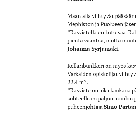
Maan alla viihtyvät pääsääntö
Mephiston ja Puolueen jäsen
”Kasvistolla on kotoisaa. Kah
pientä vääntöä, mutta muuten
Johanna Syrjämäki
.
Kellaribunkkeri on myös kas
Varkaiden opiskelijat viihty
22.4 m².
”Kasvisto on aika kaukana 
suhteellisen paljon, niinkin 
puheenjohtaja
Simo Parta