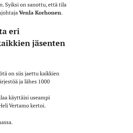
 Syiksi on sanottu, että tila
enjohtaja
Venla Korhonen
.
ta eri
 kaikkien jäsenten
ötä on siis jaettu kaikkien
ärjestöä ja lähes 1000
ilaa käyttäisi useampi
 Heli Vertamo kertoi.
nassa.