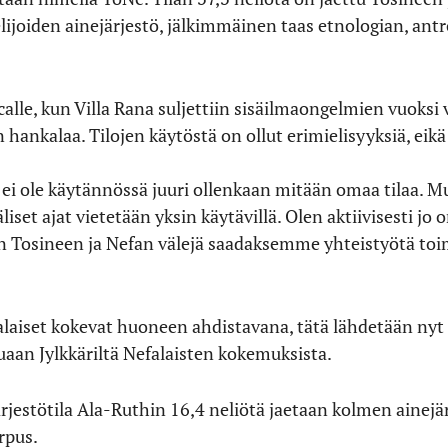
lijoiden ainejärjestö, jälkimmäinen taas etnologian, antr
calle, kun Villa Rana suljettiin sisäilmaongelmien vuoks
 hankalaa. Tilojen käytöstä on ollut erimielisyyksiä, eikä
i ole käytännössä juuri ollenkaan mitään omaa tilaa. Mui
iset ajat vietetään yksin käytävillä. Olen aktiivisesti jo
än Tosineen ja Nefan välejä saadaksemme yhteistyötä to
efalaiset kokevat huoneen ahdistavana, tätä lähdetään ny
aan Jylkkäriltä Nefalaisten kokemuksista.
ärjestötila Ala-Ruthin 16,4 neliötä jaetaan kolmen ainejä
orpus.