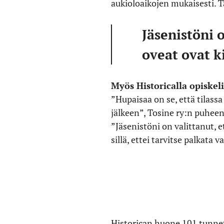
aukioloaikojen mukaisesti. T
Jäsenistöni 
oveat ovat k
Myös Historicalla opiskeli
”Hupaisaa on se, että tilass
jälkeen”, Tosine ry:n puhee
”Jäsenistöni on valittanut, e
sillä, ettei tarvitse palkata
Historican huone 101 tunnet