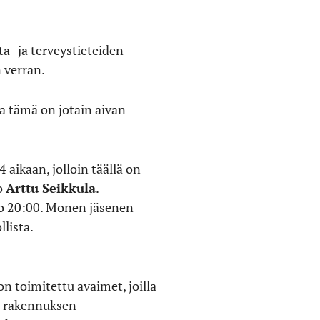
ta- ja terveystieteiden
n verran.
ta tämä on jotain aivan
4 aikaan, jolloin täällä on
oo
Arttu Seikkula
.
ello 20:00. Monen jäsenen
llista.
on toimitettu avaimet, joilla
is rakennuksen