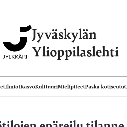
Jyväskylän
Ylioppilaslehti
et
Ilmiöt
Kasvo
Kulttuuri
Mielipiteet
Paska kotiseutu
O
tilojen epäreilu tilanne