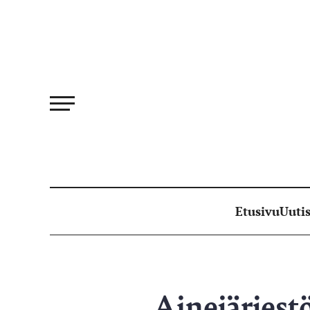
Siirry
suoraan
sisältöön
Etusivu
Uutis
Ainejärjestö