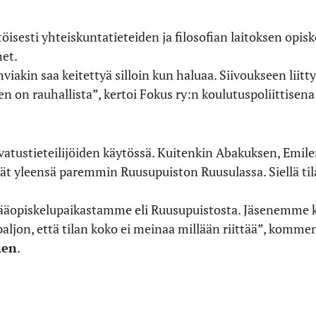
isesti yhteiskuntatieteiden ja filosofian laitoksen opiske
et.
viakin saa keitettyä silloin kun haluaa. Siivoukseen liittyv
 on rauhallista”, kertoi Fokus ry:n koulutuspoliittisen
vatustieteilijöiden käytössä. Kuitenkin Abakuksen, Emile
vät yleensä paremmin Ruusupuiston Ruusulassa. Siellä tilaa
pääopiskelupaikastamme eli Ruusupuistosta. Jäsenemme 
paljon, että tilan koko ei meinaa millään riittää”, komme
nen
.