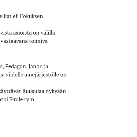
lijat eli Fokuksen,
istä asioista on välillä
a vastaavana toimiva
n, Pedagon, Janon ja
 viidelle ainejärjestölle on
käyttävät Ruusulaa nykyään
ntoi Emile ry:n