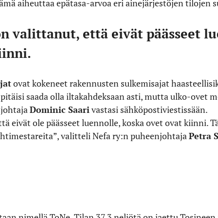
ämä aiheuttaa epätasa-arvoa eri ainejärjestöjen tilojen 
on valittanut, että eivät päässeet l
iinni.
jat
ovat kokeneet rakennusten sulkemisajat haasteellisik
a pitäisi saada olla iltakahdeksaan asti, mutta ulko-ovet 
njohtaja
Dominic Saari
vastasi sähköpostiviestissään.
ttä eivät ole päässeet luennolle, koska ovet ovat kiinni. Tä
 vahtimestareita”, valitteli Nefa ry:n puheenjohtaja
Petra 
aan nimellä ToNe. Tilan 37,3 neliötä on jaettu Tosineen 