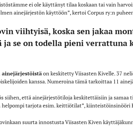
östämme ei ole käyttänyt tilaa koskaan tai vain harvoin.
 kolmen ainejärjestön käyttöön”, kertoi Corpus ry:n puhe
ovin viihtyisä, koska sen jakaa mon
ä ja se on todella pieni verrattuna
ainejärjestöistä
on keskitetty Viisasten Kivelle. 37 neli
 opiskelijoiden kanssa. Numeroina tämä tarkoittaa 11 ainej
ihen, että ainejärjestötiloja keskitettäisiin ja samaa t
n helpompi tarjota esim. keittiötilat”, kiinteistöinsinööri
ovinkaan suurta innostusta Viisasten Kiven käyttäjäkun