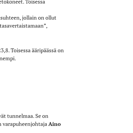
ietokoneet. Toisessa
uhteen, jollain on ollut
u tasavertaistamaan”,
3,8. Toisessa ääripäässä on
enempi.
ävät tunnelmaa. Se on
y:n varapuheenjohtaja
Aino