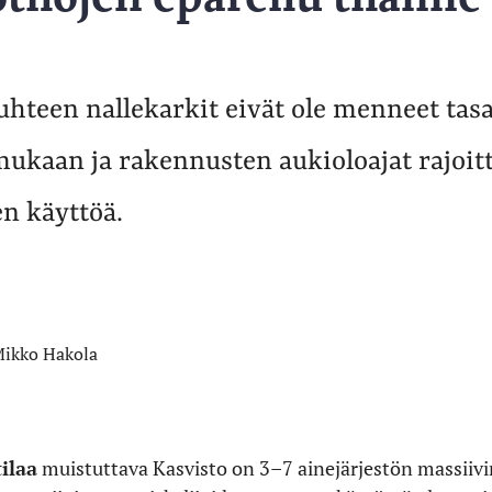
uhteen nallekarkit eivät ole menneet tasa
ukaan ja rakennusten aukioloajat rajoitt
en käyttöä.
ikko Hakola
ilaa
muistuttava Kasvisto on 3–7 ainejärjestön massiivi