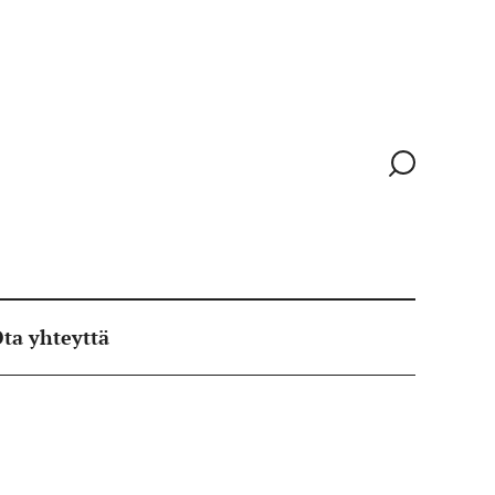
Siirry
hakusivull
ta yhteyttä