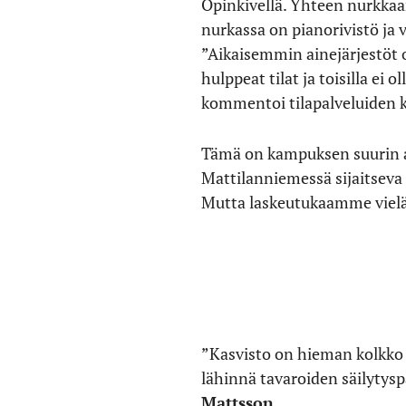
Opinkivellä. Yhteen nurkkaan
nurkassa on pianorivistö ja v
”Aikaisemmin ainejärjestöt o
hulppeat tilat ja toisilla ei
kommentoi tilapalveluiden k
Tämä on kampuksen suurin ai
Mattilanniemessä sijaitseva 
Mutta laskeutukaamme vielä 
”Kasvisto on hieman kolkko k
lähinnä tavaroiden säilytysp
Mattsson
.