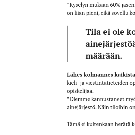
”Kyselyn mukaan 60% jäsenist
on liian pieni, eikä sovellu
Tila ei ole k
ainejärjestö
määrään.
Lähes kolmannes kaikista 
kieli- ja viestintätieteiden
opiskelijaa.
”Olemme kannustaneet myös si
ainejärjestö. Näin tiloihin o
Tämä ei kuitenkaan herätä k