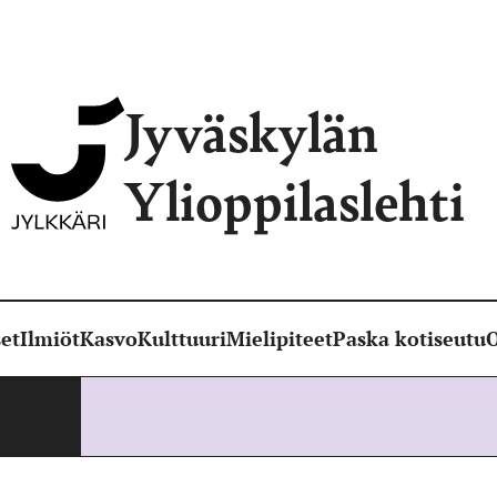
Jyväskylän
Ylioppilaslehti
et
Ilmiöt
Kasvo
Kulttuuri
Mielipiteet
Paska kotiseutu
O