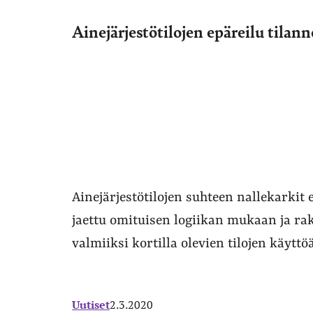
Ainejärjestötilojen epäreilu tilann
Ainejärjestötilojen suhteen nallekarkit 
jaettu omituisen logiikan mukaan ja rak
valmiiksi kortilla olevien tilojen käyttöä
Uutiset
2.3.2020