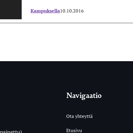
Kampuksella
10.10.2016
Navigaatio
Ota yhteyttä
Etusivu
painettu)