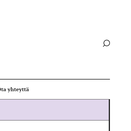
Siirry
hakusivull
ta yhteyttä