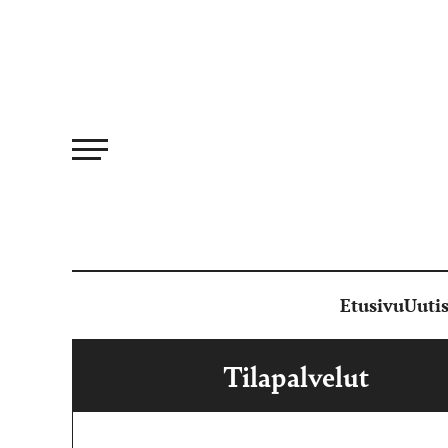
Siirry
suoraan
sisältöön
Etusivu
Uutis
Tilapalvelut