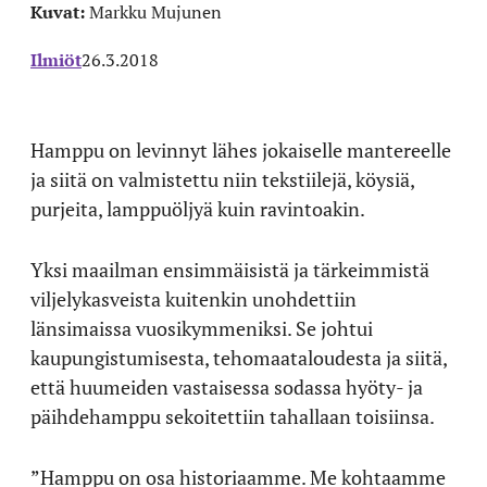
Kuvat:
Markku Mujunen
Ilmiöt
26.3.2018
Hamppu on levinnyt lähes jokaiselle mantereelle
ja siitä on valmistettu niin tekstiilejä, köysiä,
purjeita, lamppuöljyä kuin ravintoakin.
Yksi maailman ensimmäisistä ja tärkeimmistä
viljelykasveista kuitenkin unohdettiin
länsimaissa vuosikymmeniksi. Se johtui
kaupungistumisesta, tehomaataloudesta ja siitä,
että huumeiden vastaisessa sodassa hyöty- ja
päihdehamppu sekoitettiin tahallaan toisiinsa.
”Hamppu on osa historiaamme. Me kohtaamme