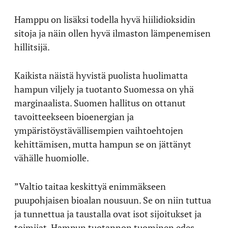
Hamppu on lisäksi todella hyvä hiilidioksidin
sitoja ja näin ollen hyvä ilmaston lämpenemisen
hillitsijä.
Kaikista näistä hyvistä puolista huolimatta
hampun viljely ja tuotanto Suomessa on yhä
marginaalista. Suomen hallitus on ottanut
tavoitteekseen bioenergian ja
ympäristöystävällisempien vaihtoehtojen
kehittämisen, mutta hampun se on jättänyt
vähälle huomiolle.
”Valtio taitaa keskittyä enimmäkseen
puupohjaisen bioalan nousuun. Se on niin tuttua
ja tunnettua ja taustalla ovat isot sijoitukset ja
toimijat. Hampun tuotannon tuominen edes