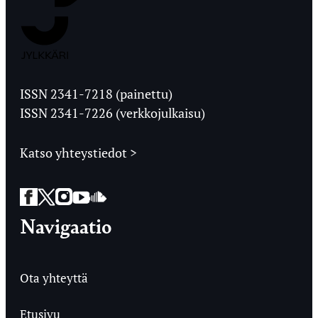
Jyväskylän
Ylioppilaslehti
ISSN 2341-7218 (painettu)
ISSN 2341-7226 (verkkojulkaisu)
Katso yhteystiedot >
Facebook
Twitter
Instagram
YouTube
SoundCloud
Navigaatio
Ota yhteyttä
Etusivu