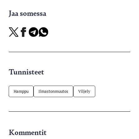
Jaa somessa
Jaa
Jaa
Jaa
Jaa
X-
Facebookissa
Telegramissa
WhatsAppissa
palvelussa
Tunnisteet
Hamppu
Ilmastonmuutos
Viljely
Kommentit