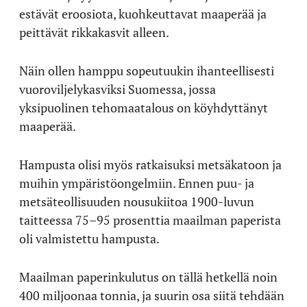
estävät eroosiota, kuohkeuttavat maaperää ja
peittävät rikkakasvit alleen.
Näin ollen hamppu sopeutuukin ihanteellisesti
vuoroviljelykasviksi Suomessa, jossa
yksipuolinen tehomaatalous on köyhdyttänyt
maaperää.
Hampusta olisi myös ratkaisuksi metsäkatoon ja
muihin ympäristöongelmiin. Ennen puu- ja
metsäteollisuuden nousukiitoa 1900-luvun
taitteessa 75–95 prosenttia maailman paperista
oli valmistettu hampusta.
Maailman paperinkulutus on tällä hetkellä noin
400 miljoonaa tonnia, ja suurin osa siitä tehdään