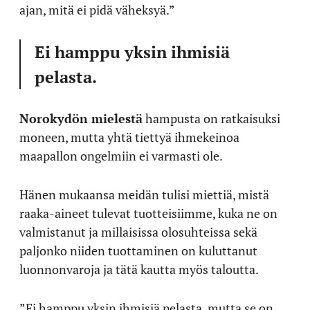
ajan, mitä ei pidä väheksyä.”
Ei hamppu yksin ihmisiä
pelasta.
Norokydön mielestä
hampusta on ratkaisuksi
moneen, mutta yhtä tiettyä ihmekeinoa
maapallon ongelmiin ei varmasti ole.
Hänen mukaansa meidän tulisi miettiä, mistä
raaka-aineet tulevat tuotteisiimme, kuka ne on
valmistanut ja millaisissa olosuhteissa sekä
paljonko niiden tuottaminen on kuluttanut
luonnonvaroja ja tätä kautta myös taloutta.
”Ei hamppu yksin ihmisiä pelasta, mutta se on