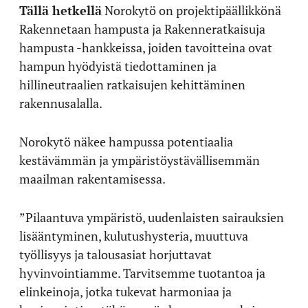
Tällä hetkellä
Norokytö on projektipäällikkönä
Rakennetaan hampusta ja Rakenneratkaisuja
hampusta -hankkeissa, joiden tavoitteina ovat
hampun hyödyistä tiedottaminen ja
hillineutraalien ratkaisujen kehittäminen
rakennusalalla.
Norokytö näkee hampussa potentiaalia
kestävämmän ja ympäristöystävällisemmän
maailman rakentamisessa.
”Pilaantuva ympäristö, uudenlaisten sairauksien
lisääntyminen, kulutushysteria, muuttuva
työllisyys ja talousasiat horjuttavat
hyvinvointiamme. Tarvitsemme tuotantoa ja
elinkeinoja, jotka tukevat harmoniaa ja