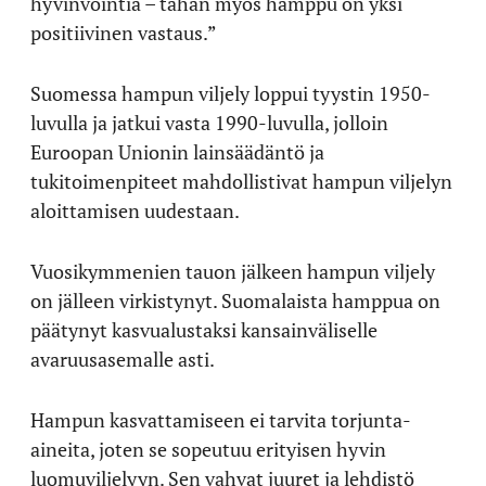
hyvinvointia – tähän myös hamppu on yksi
positiivinen vastaus.”
Suomessa hampun viljely loppui tyystin 1950-
luvulla ja jatkui vasta 1990-luvulla, jolloin
Euroopan Unionin lainsäädäntö ja
tukitoimenpiteet mahdollistivat hampun viljelyn
aloittamisen uudestaan.
Vuosikymmenien tauon jälkeen hampun viljely
on jälleen virkistynyt. Suomalaista hamppua on
päätynyt kasvualustaksi kansainväliselle
avaruusasemalle asti.
Hampun kasvattamiseen ei tarvita torjunta-
aineita, joten se sopeutuu erityisen hyvin
luomuviljelyyn. Sen vahvat juuret ja lehdistö