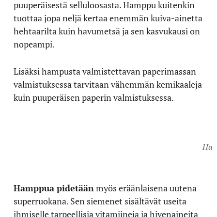
puuperäisestä selluloosasta. Hamppu kuitenkin
tuottaa jopa neljä kertaa enemmän kuiva-ainetta
hehtaarilta kuin havumetsä ja sen kasvukausi on
nopeampi.
Lisäksi hampusta valmistettavan paperimassan
valmistuksessa tarvitaan vähemmän kemikaaleja
kuin puuperäisen paperin valmistuksessa.
Hamp
Hamppua pidetään
myös eräänlaisena uutena
superruokana. Sen siemenet sisältävät useita
ihmiselle tarpeellisia vitamiineja ja hivenaineita