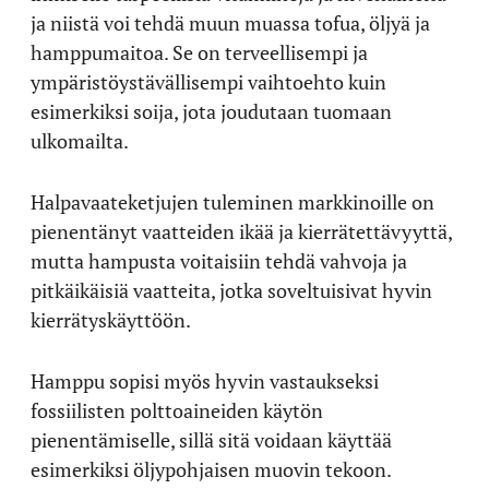
ja niistä voi tehdä muun muassa tofua, öljyä ja
hamppumaitoa. Se on terveellisempi ja
ympäristöystävällisempi vaihtoehto kuin
esimerkiksi soija, jota joudutaan tuomaan
ulkomailta.
Halpavaateketjujen tuleminen markkinoille on
pienentänyt vaatteiden ikää ja kierrätettävyyttä,
mutta hampusta voitaisiin tehdä vahvoja ja
pitkäikäisiä vaatteita, jotka soveltuisivat hyvin
kierrätyskäyttöön.
Hamppu sopisi myös hyvin vastaukseksi
fossiilisten polttoaineiden käytön
pienentämiselle, sillä sitä voidaan käyttää
esimerkiksi öljypohjaisen muovin tekoon.