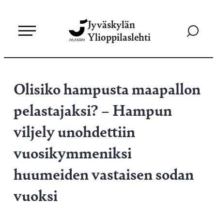
Siirry
Jyväskylän
suoraan
Siirry
Ylioppilaslehti
sisältöön
hakusivul
Olisiko hampusta maapallon
pelastajaksi? – Hampun
viljely unohdettiin
vuosikymmeniksi
huumeiden vastaisen sodan
vuoksi