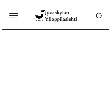
Siirry
Jyväskylän
suoraan
Siirry
Ylioppilaslehti
sisältöön
hakusivul