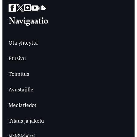
Facebook
Twitter
Instagram
YouTube
SoundCloud
Navigaatio
Ota yhteyttä
Etusivu
Toimitus
Avustajille
Mediatiedot
Tilaus ja jakelu
Näköislehti