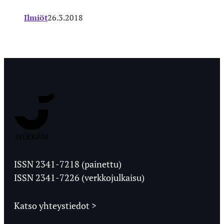
Ilmiöt
26.3.2018
Jyväskylän
Ylioppilaslehti
ISSN 2341-7218 (painettu)
ISSN 2341-7226 (verkkojulkaisu)
Katso yhteystiedot >