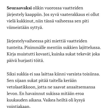
Seuraavaksi
olikin vuorossa vaatteiden
järjestely kaappiin. Jos syvä vaaterakkaus ei ollut
vielä kukkinut, niin tässä vaiheessa sen piti
viimeistään syttyä.
Järjestelyvaiheessa piti miettiä vaatteiden
tunteita. Pisimmälle mentiin sukkien lajittelussa.
Kirja muistutti kovasti, kuinka sukat tekevät joka
päivä hurjasti töitä.
Siksi sukkia ei saa laittaa kiinni varsista toisiinsa.
Sen sijaan sukat pitää taitella kerään
vetolaatikkoon, jotta ne saavat ansaitsemansa
levon. En havainnut sukissa mitään eroa
kuukauden aikana. Vaikea heiltä oli kysyä
vointiakaan.