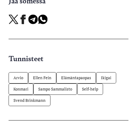
Jaa somessa
Jaa
Jaa
Jaa
Jaa
X-
Facebookissa
Telegramissa
WhatsAppissa
palvelussa
Tunnisteet
Arvio
Ellen Fein
Elämäntapaopas
Ikigai
Konmari
Sampo Sammalisto
Self-help
Svend Brinkmann