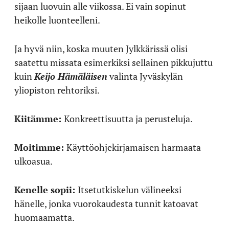
sijaan luovuin alle viikossa. Ei vain sopinut
heikolle luonteelleni.
Ja hyvä niin, koska muuten Jylkkärissä olisi
saatettu missata esimerkiksi sellainen pikkujuttu
kuin
Keijo Hämäläisen
valinta Jyväskylän
yliopiston rehtoriksi.
Kiitämme:
Konkreettisuutta ja perusteluja.
Moitimme:
Käyttöohjekirjamaisen harmaata
ulkoasua.
Kenelle sopii:
Itsetutkiskelun välineeksi
hänelle, jonka vuorokaudesta tunnit katoavat
huomaamatta.