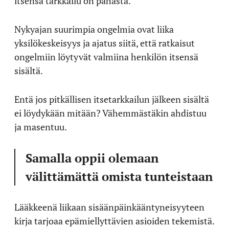
itsensä tarkkailu on pahasta.
Nykyajan suurimpia ongelmia ovat liika
yksilökeskeisyys ja ajatus siitä, että ratkaisut
ongelmiin löytyvät valmiina henkilön itsensä
sisältä.
Entä jos pitkällisen itsetarkkailun jälkeen sisältä
ei löydykään mitään? Vähemmästäkin ahdistuu
ja masentuu.
Samalla oppii olemaan
välittämättä omista tunteistaan
Lääkkeenä liikaan sisäänpäinkääntyneisyyteen
kirja tarjoaa epämiellyttävien asioiden tekemistä.