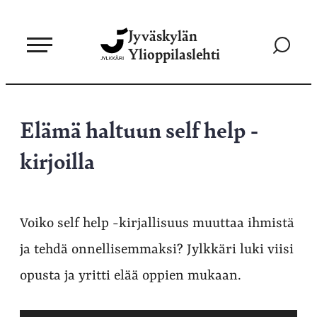
Siirry
Jyväskylän
suoraan
Siirry
Ylioppilaslehti
sisältöön
hakusivul
Elämä haltuun self help -
kirjoilla
Voiko self help -kirjallisuus muuttaa ihmistä
ja tehdä onnellisemmaksi? Jylkkäri luki viisi
opusta ja yritti elää oppien mukaan.