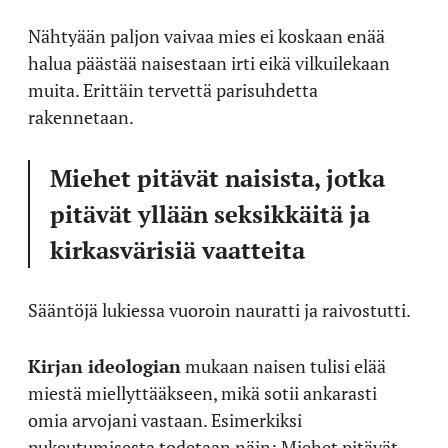
Nähtyään paljon vaivaa mies ei koskaan enää
halua päästää naisestaan irti eikä vilkuilekaan
muita. Erittäin tervettä parisuhdetta
rakennetaan.
Miehet pitävät naisista, jotka
pitävät yllään seksikkäitä ja
kirkasvärisiä vaatteita
Sääntöjä lukiessa vuoroin nauratti ja raivostutti.
Kirjan ideologian
mukaan naisen tulisi elää
miestä miellyttääkseen, mikä sotii ankarasti
omia arvojani vastaan. Esimerkiksi
pukeutumisesta todetaan näin: Miehet pitävät