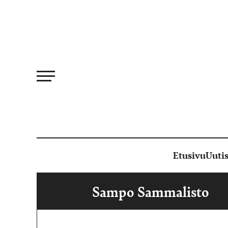
Siirry
suoraan
sisältöön
Etusivu
Uutis
Sampo Sammalisto