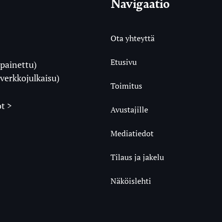
Navigaatio
Ota yhteyttä
Etusivu
painettu)
i
verkkojulkaisu)
Toimitus
t >
Avustajille
Mediatiedot
m
ube
undCloud
Tilaus ja jakelu
Näköislehti