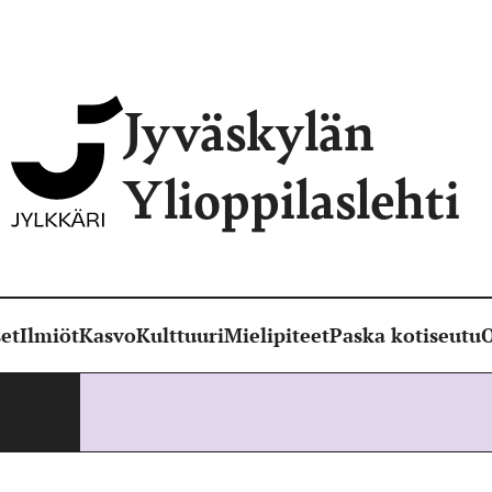
Jyväskylän
Ylioppilaslehti
et
Ilmiöt
Kasvo
Kulttuuri
Mielipiteet
Paska kotiseutu
O