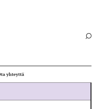
Siirry
hakusivull
ta yhteyttä