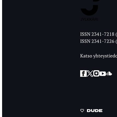
Jyväskylän
ISSN 2341-7218 (
Ylioppilasleht
ISSN 2341-7226 (
Katso yhteystiedo
Facebook
Twitter
Instagra
YouT
So