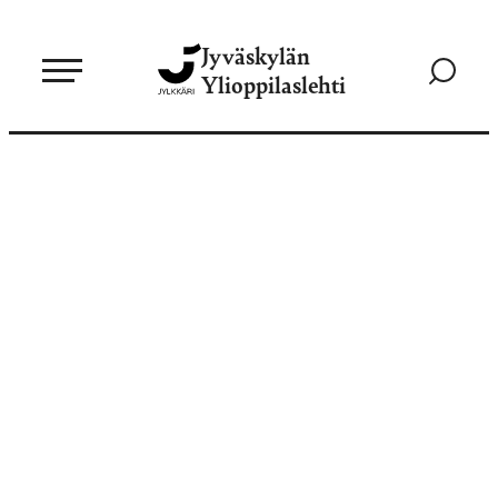
Siirry
Jyväskylän
suoraan
Siirry
Ylioppilaslehti
sisältöön
hakusivul