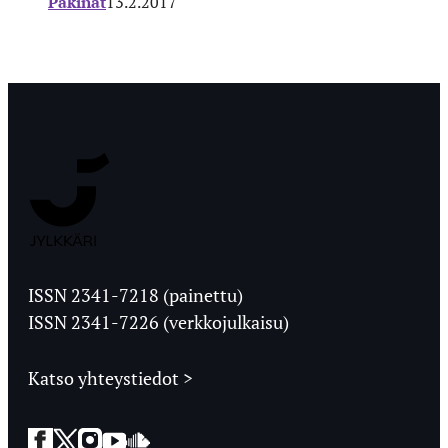
Pakinat
13.2.2017
Jyväskylän
Ylioppilaslehti
ISSN 2341-7218 (painettu)
ISSN 2341-7226 (verkkojulkaisu)
Katso yhteystiedot >
Facebook
Twitter
Instagram
YouTube
SoundCloud