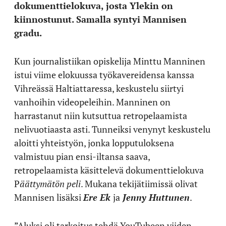
dokumenttielokuva, josta Ylekin on
kiinnostunut. Samalla syntyi Mannisen
gradu.
Kun journalistiikan opiskelija Minttu Manninen
istui viime elokuussa työkavereidensa kanssa
Vihreässä Haltiattaressa, keskustelu siirtyi
vanhoihin videopeleihin. Manninen on
harrastanut niin kutsuttua retropelaamista
nelivuotiaasta asti. Tunneiksi venynyt keskustelu
aloitti yhteistyön, jonka lopputuloksena
valmistuu pian ensi-iltansa saava,
retropelaamista käsittelevä dokumenttielokuva
P
äättymätön peli
. Mukana tekijätiimissä olivat
Mannisen lisäksi
Ere Ek
ja
Jenny Huttunen
.
”Aluksi oli tarkoitus tehdä YouTubeen viiden