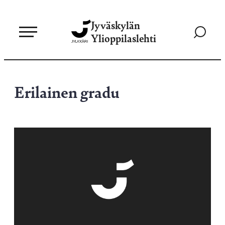
Siirry
Jyväskylän
suoraan
Siirry
Ylioppilaslehti
sisältöön
hakusivul
Erilainen gradu