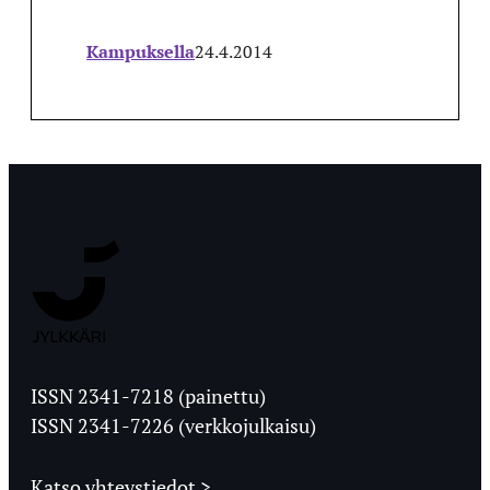
Kampuksella
24.4.2014
Jyväskylän
Ylioppilaslehti
ISSN 2341-7218 (painettu)
ISSN 2341-7226 (verkkojulkaisu)
Katso yhteystiedot >