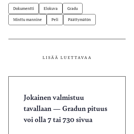
Dokumentti
Elokuva
Gradu
Minttu mannine
Peli
Päättymätön
LISÄÄ LUETTAVAA
Jokainen valmistuu
tavallaan — Gradun pituus
voi olla 7 tai 730 sivua