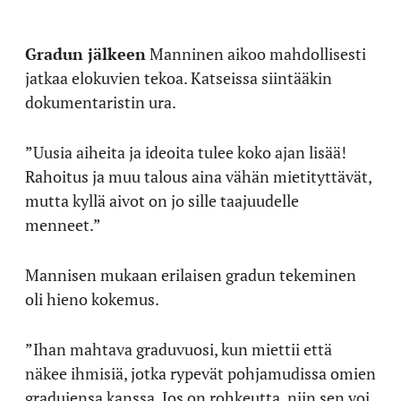
Gradun jälkeen
Manninen aikoo mahdollisesti
jatkaa elokuvien tekoa. Katseissa siintääkin
dokumentaristin ura.
”Uusia aiheita ja ideoita tulee koko ajan lisää!
Rahoitus ja muu talous aina vähän mietityttävät,
mutta kyllä aivot on jo sille taajuudelle
menneet.”
Mannisen mukaan erilaisen gradun tekeminen
oli hieno kokemus.
”Ihan mahtava graduvuosi, kun miettii että
näkee ihmisiä, jotka rypevät pohjamudissa omien
gradujensa kanssa. Jos on rohkeutta, niin sen voi