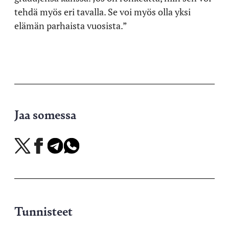
tehdä myös eri tavalla. Se voi myös olla yksi
elämän parhaista vuosista.”
Jaa somessa
Jaa
Jaa
Jaa
Jaa
X-
Facebookissa
Telegramissa
WhatsAppissa
palvelussa
Tunnisteet