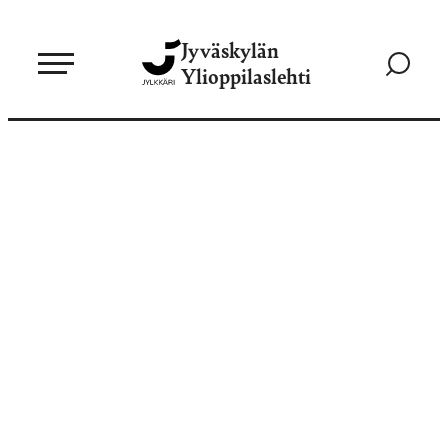
Siirry
Jyväskylän
suoraan
Siirry
Ylioppilaslehti
sisältöön
hakusivul