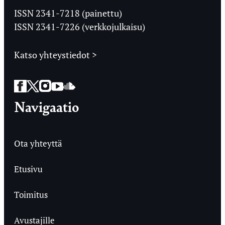
Ylioppilaslehti
ISSN 2341-7218 (painettu)
ISSN 2341-7226 (verkkojulkaisu)
Katso yhteystiedot >
Facebook
Twitter
Instagram
YouTube
SoundCloud
Navigaatio
Ota yhteyttä
Etusivu
Toimitus
Avustajille