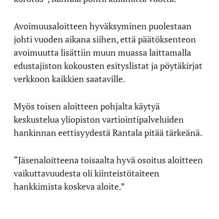
Avoimuusaloitteen hyväksyminen puolestaan
johti vuoden aikana siihen, että päätöksenteon
avoimuutta lisättiin muun muassa laittamalla
edustajiston kokousten esityslistat ja pöytäkirjat
verkkoon kaikkien saataville.
Myös toisen aloitteen pohjalta käytyä
keskustelua yliopiston vartiointipalveluiden
hankinnan eettisyydestä Rantala pitää tärkeänä.
“Jäsenaloitteena toisaalta hyvä osoitus aloitteen
vaikuttavuudesta oli kiinteistötaiteen
hankkimista koskeva aloite.”