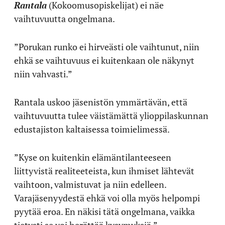
Rantala
(Kokoomusopiskelijat) ei näe
vaihtuvuutta ongelmana.
”Porukan runko ei hirveästi ole vaihtunut, niin
ehkä se vaihtuvuus ei kuitenkaan ole näkynyt
niin vahvasti.”
Rantala uskoo jäsenistön ymmärtävän, että
vaihtuvuutta tulee väistämättä ylioppilaskunnan
edustajiston kaltaisessa toimielimessä.
”Kyse on kuitenkin elämäntilanteeseen
liittyvistä realiteeteista, kun ihmiset lähtevät
vaihtoon, valmistuvat ja niin edelleen.
Varajäsenyydestä ehkä voi olla myös helpompi
pyytää eroa. En näkisi tätä ongelmana, vaikka
tietysti se voi herättää kysymyksiä.”