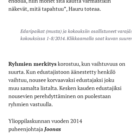
ehdolla, niin monet sitä kautta varmastikin
näkevät, mitä tapahtuu”, Hauru toteaa.
Edaripaikat (musta) ja kokouksiin osallistuneet varajäse
kokouksissa 1-8/2014. Klikkaamalla saat kuvan suurem
Ryhmien merkitys
korostuu, kun vaihtuvuus on
suurta. Kun edustajistoon äänestetty henkilö
vaihtuu, nousee korvaavaksi edustajaksi joku
muu samalta listalta. Kesken kauden edustajiksi
nousevien perehdyttäminen on puolestaan
ryhmien vastuulla.
Ylioppilaskunnan vuoden 2014
puheenjohtaja
Joonas