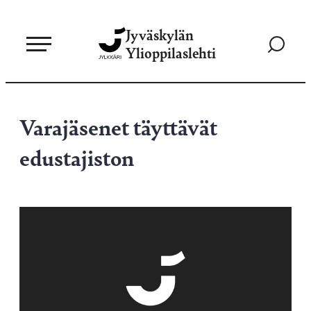
Siirry
Jyväskylän
suoraan
Siirry
Ylioppilaslehti
sisältöön
hakusivul
Varajäsenet täyttävät
edustajiston