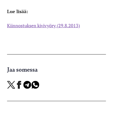
Lue lisää:
Kiinnostuksen kivivyöry (29.8.2013)
Jaa somessa
Jaa
Jaa
Jaa
Jaa
X-
Facebookissa
Telegramissa
WhatsAppissa
palvelussa