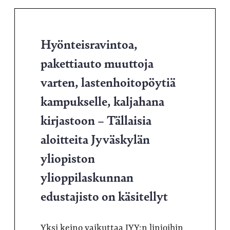
Hyönteisravintoa,
pakettiauto muuttoja
varten, lastenhoitopöytiä
kampukselle, kaljahana
kirjastoon – Tällaisia
aloitteita Jyväskylän
yliopiston
ylioppilaskunnan
edustajisto on käsitellyt
Yksi keino vaikuttaa JYY:n linjoihin