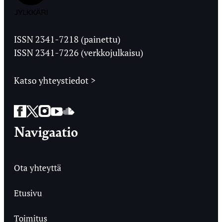
Jyväskylän
Ylioppilaslehti
ISSN 2341-7218 (painettu)
ISSN 2341-7226 (verkkojulkaisu)
Katso yhteystiedot >
Facebook
Twitter
Instagram
YouTube
SoundCloud
Navigaatio
Ota yhteyttä
Etusivu
Toimitus