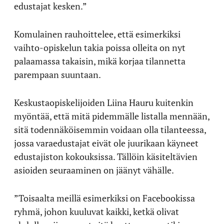
edustajat kesken.”
Komulainen rauhoittelee, että esimerkiksi
vaihto-opiskelun takia poissa olleita on nyt
palaamassa takaisin, mikä korjaa tilannetta
parempaan suuntaan.
Keskustaopiskelijoiden Liina Hauru kuitenkin
myöntää, että mitä pidemmälle listalla mennään,
sitä todennäköisemmin voidaan olla tilanteessa,
jossa varaedustajat eivät ole juurikaan käyneet
edustajiston kokouksissa. Tällöin käsiteltävien
asioiden seuraaminen on jäänyt vähälle.
”Toisaalta meillä esimerkiksi on Facebookissa
ryhmä, johon kuuluvat kaikki, ketkä olivat