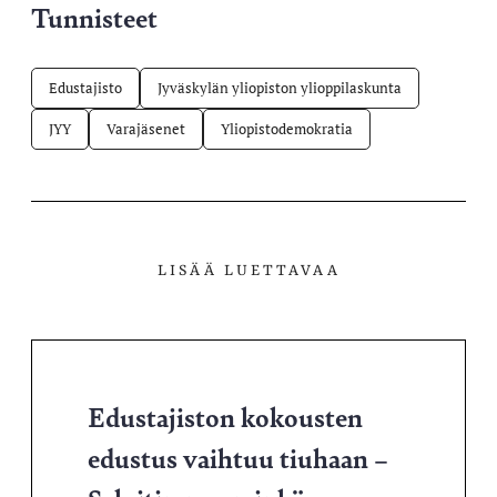
Tunnisteet
Edustajisto
Jyväskylän yliopiston ylioppilaskunta
JYY
Varajäsenet
Yliopistodemokratia
LISÄÄ LUETTAVAA
Edustajiston kokousten
edustus vaihtuu tiuhaan –