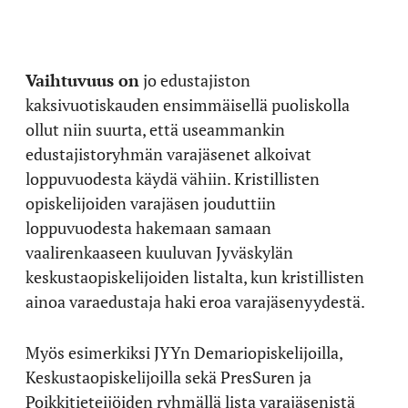
Vaihtuvuus on
jo edustajiston
kaksivuotiskauden ensimmäisellä puoliskolla
ollut niin suurta, että useammankin
edustajistoryhmän varajäsenet alkoivat
loppuvuodesta käydä vähiin. Kristillisten
opiskelijoiden varajäsen jouduttiin
loppuvuodesta hakemaan samaan
vaalirenkaaseen kuuluvan Jyväskylän
keskustaopiskelijoiden listalta, kun kristillisten
ainoa varaedustaja haki eroa varajäsenyydestä.
Myös esimerkiksi JYYn Demariopiskelijoilla,
Keskustaopiskelijoilla sekä PresSuren ja
Poikkitieteijöiden ryhmällä lista varajäsenistä