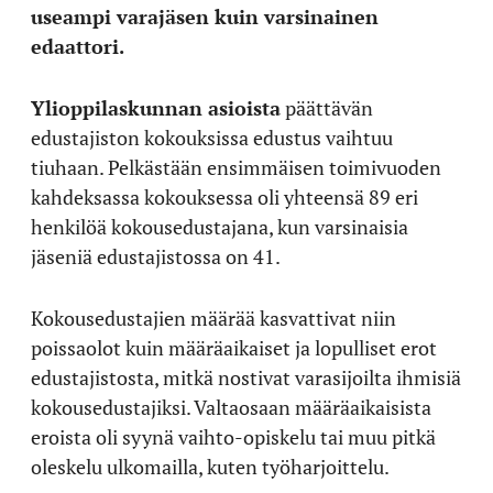
useampi varajäsen kuin varsinainen
edaattori.
Y
lioppilaskunnan asioista
päättävän
edustajiston kokouksissa edustus vaihtuu
tiuhaan. Pelkästään ensimmäisen toimivuoden
kahdeksassa kokouksessa oli yhteensä 89 eri
henkilöä kokousedustajana, kun varsinaisia
jäseniä edustajistossa on 41.
Kokousedustajien määrää kasvattivat niin
poissaolot kuin määräaikaiset ja lopulliset erot
edustajistosta, mitkä nostivat varasijoilta ihmisiä
kokousedustajiksi. Valtaosaan määräaikaisista
eroista oli syynä vaihto-opiskelu tai muu pitkä
oleskelu ulkomailla, kuten työharjoittelu.