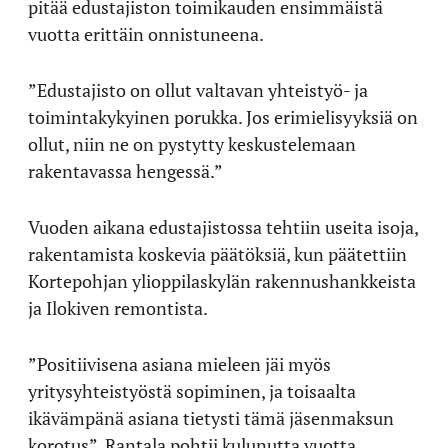
pitää edustajiston toimikauden ensimmäistä
vuotta erittäin onnistuneena.
”Edustajisto on ollut valtavan yhteistyö- ja
toimintakykyinen porukka. Jos erimielisyyksiä on
ollut, niin ne on pystytty keskustelemaan
rakentavassa hengessä.”
Vuoden aikana edustajistossa tehtiin useita isoja,
rakentamista koskevia päätöksiä, kun päätettiin
Kortepohjan ylioppilaskylän rakennushankkeista
ja Ilokiven remontista.
”Positiivisena asiana mieleen jäi myös
yritysyhteistyöstä sopiminen, ja toisaalta
ikävämpänä asiana tietysti tämä jäsenmaksun
korotus”, Rantala pohtii kulunutta vuotta.