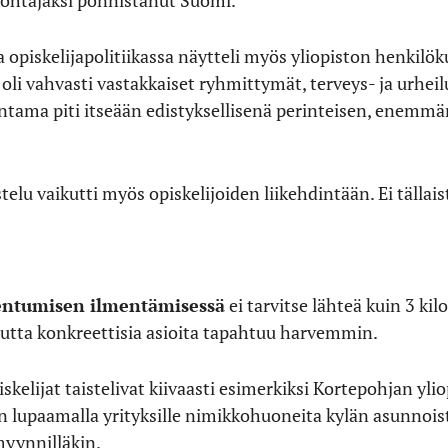
 opiskelijapolitiikassa näytteli myös yliopiston henkilök
li vahvasti vastakkaiset ryhmittymät, terveys- ja urheil
tama piti itseään edistyksellisenä perinteisen, enemmän
elu vaikutti myös opiskelijoiden liikehdintään. Ei tällai
mentumisen ilmentämisessä
ei tarvitse lähteä kuin 3 ki
utta konkreettisia asioita tapahtuu harvemmin.
iskelijat taistelivat kiivaasti esimerkiksi Kortepohjan y
in lupaamalla yrityksille nimikkohuoneita kylän asunnois
myynnilläkin.