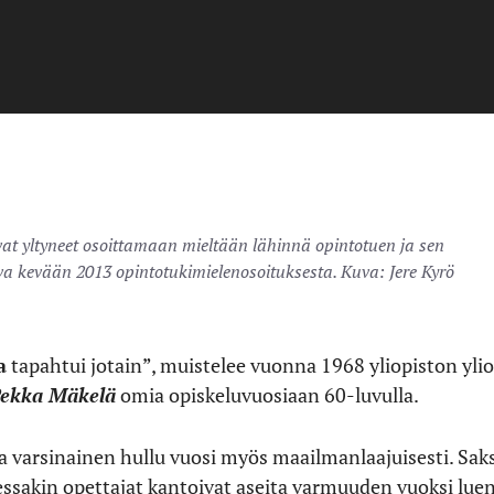
vat yltyneet osoittamaan mieltään lähinnä opintotuen ja sen
va kevään 2013 opintotukimielenosoituksesta. Kuva: Jere Kyrö
a
tapahtui jotain”, muistelee vuonna 1968 yliopiston yli
ekka Mäkelä
omia opiskeluvuosiaan 60-luvulla.
ssa varsinainen hullu vuosi myös maailmanlaajuisesti. Sak
ssakin opettajat kantoivat aseita varmuuden vuoksi luen