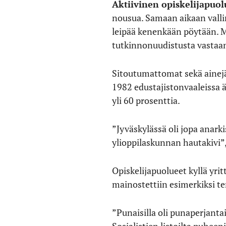
Aktiivinen opiskelijapuol
nousua. Samaan aikaan vallin
leipää kenenkään pöytään. Ma
tutkinnonuudistusta vastaan
Sitoutumattomat sekä ainejär
1982 edustajistonvaaleissa 
yli 60 prosenttia.
”Jyväskylässä oli jopa anarkis
ylioppilaskunnan hautakivi
Opiskelijapuolueet kyllä yri
mainostettiin esimerkiksi te
”Punaisilla oli punaperjantai
Sosialistien listoilta puhee