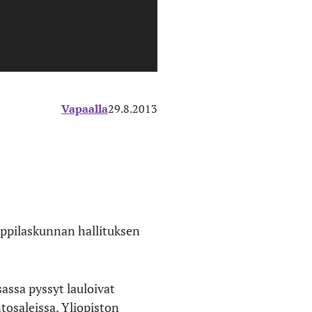
Vapaalla
29.8.2013
oppilaskunnan hallituksen
sassa pyssyt lauloivat
tosaleissa. Yliopiston