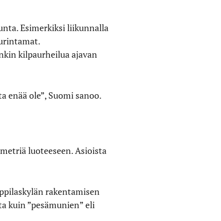
unta. Esimerkiksi liikunnalla
urintamat.
kin kilpaurheilua ajavan
sta enää ole”, Suomi sanoo.
lometriä luoteeseen. Asioista
lioppilaskylän rakentamisen
ta kuin ”pesämunien” eli