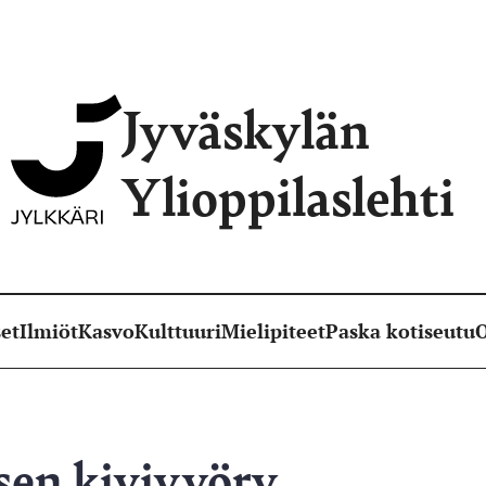
Jyväskylän
Ylioppilaslehti
et
Ilmiöt
Kasvo
Kulttuuri
Mielipiteet
Paska kotiseutu
O
sen kivivyöry