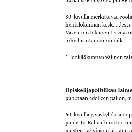
80-luvulla merkittävää roolia
henkilökunnan keskuudessa o
Vasemmistolainen terveysrin
urheilurintaman rinnalla.
”Henkilökunnan välinen taist
Opiskelijapolitiikan lai
puhutaan edelleen paljon, m
60-luvulla jyväskyläläiset op
puolesta. Rahaa kerättiin ni
puisten kahvipannialusten 