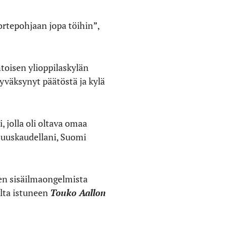
ortepohjaan jopa töihin”,
ntoisen ylioppilaskylän
yväksynyt päätöstä ja kylä
, jolla oli oltava omaa
juuskaudellani, Suomi
en sisäilmaongelmista
ilta istuneen
Touko Aallon