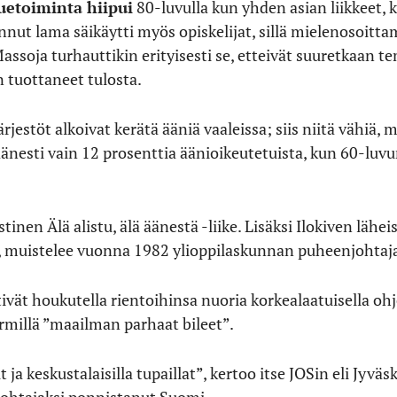
uetoiminta hiipui
80-luvulla kun yhden asian liikkeet, k
nut lama säikäytti myös opiskelijat, sillä mielenosoitta
ssoja turhauttikin erityisesti se, etteivät suuretkaan t
 tuottaneet tulosta.
jestöt alkoivat kerätä ääniä vaaleissa; siis niitä vähiä, 
äänesti vain 12 prosenttia äänioikeutetuista, kun 60-luv
tinen Älä alistu, älä äänestä -liike. Lisäksi Ilokiven lähe
”, muistelee vuonna 1982 ylioppilaskunnan puheenjohta
ttivät houkutella rientoihinsa nuoria korkealaatuisella o
rmillä ”maailman parhaat bileet”.
t ja keskustalaisilla tupaillat”, kertoo itse JOSin eli Jyvä
njohtajaksi ponnistanut Suomi.