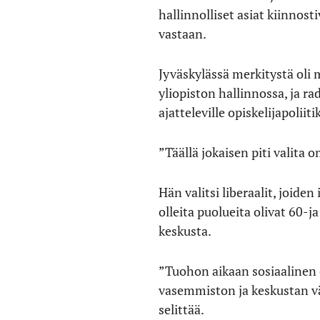
hallinnolliset asiat kiinnost
vastaan.
Jyväskylässä merkitystä oli 
yliopiston hallinnossa, ja r
ajatteleville opiskelijapoliitik
”Täällä jokaisen piti valita 
Hän valitsi liberaalit, joid
olleita puolueita olivat 60-j
keskusta.
”Tuohon aikaan sosiaalinen 
vasemmiston ja keskustan vä
selittää.