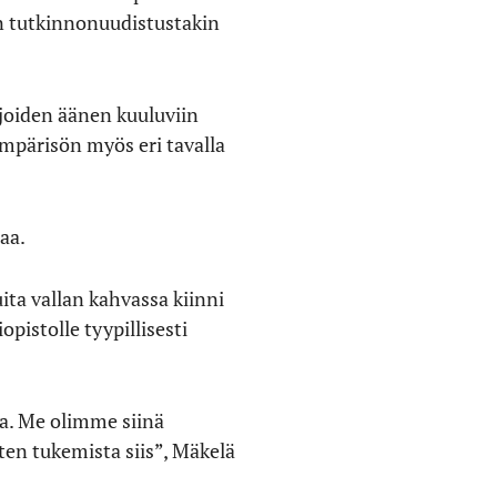
uin tutkinnonuudistustakin
ijoiden äänen kuuluviin
ympärisön myös eri tavalla
aa.
ita vallan kahvassa kiinni
opistolle tyypillisesti
ta. Me olimme siinä
ten tukemista siis”, Mäkelä