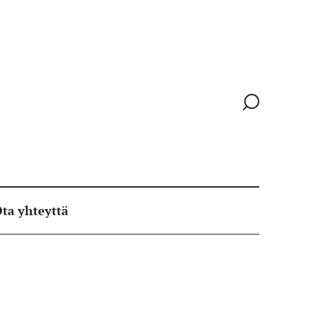
Siirry
hakusivull
ta yhteyttä