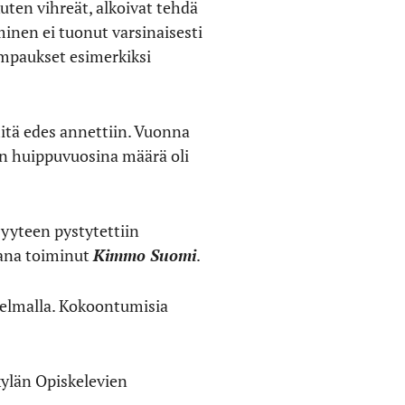
uten vihreät, alkoivat tehdä
minen ei tuonut varsinaisesti
empaukset esimerkiksi
mitä edes annettiin. Vuonna
un huippuvuosina määrä oli
isyyteen pystytettiin
jana toiminut
Kimmo Suomi
.
hjelmalla. Kokoontumisia
skylän Opiskelevien