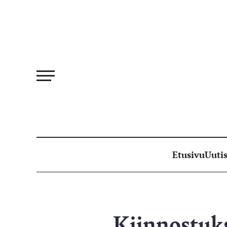
Siirry
suoraan
sisältöön
Etusivu
Uutis
Kiinnostuk