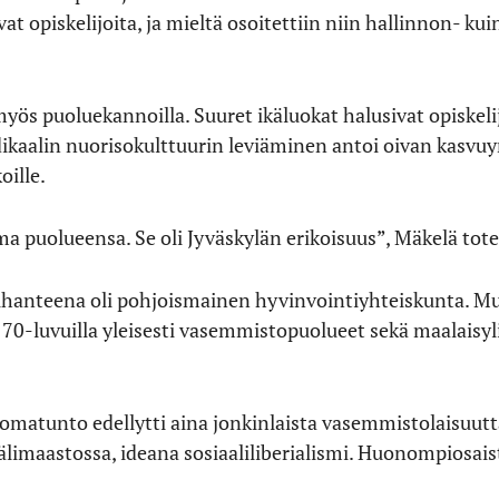
ivat opiskelijoita, ja mieltä osoitettiin niin hallinnon- k
myös puoluekannoilla. Suuret ikäluokat halusivat opiskel
adikaalin nuorisokulttuurin leviäminen antoi oivan kasvu
oille.
oma puolueensa. Se oli Jyväskylän erikoisuus”, Mäkelä tote
en ihanteena oli pohjoismainen hyvinvointiyhteiskunta. Mu
a 70-luvuilla yleisesti vasemmistopuolueet sekä maalaisyli
omatunto edellytti aina jonkinlaista vasemmistolaisuut
limaastossa, ideana sosiaaliliberialismi. Huonompiosais