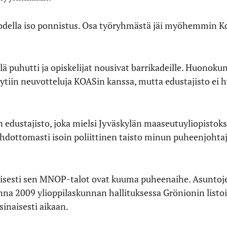
 todella iso ponnistus. Osa työryhmästä jäi myöhemmin K
lä puhutti ja opiskelijat nousivat barrikadeille. Huonoku
ytiin neuvotteluja KOASin kanssa, mutta edustajisto ei h
n edustajisto, joka mielsi Jyväskylän maaseutuyliopistoksi
ehdottomasti isoin poliittinen taisto minun puheenjohta
tyisesti sen MNOP-talot ovat kuuma puheenaihe. Asuntoj
na 2009 ylioppilaskunnan hallituksessa Grönionin listo
sinaisesti aikaan.