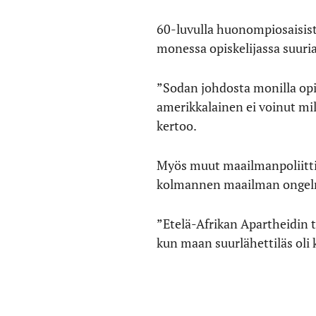
60-luvulla huonompiosaisist
monessa opiskelijassa suuria
”Sodan johdosta monilla opisk
amerikkalainen ei voinut mil
kertoo.
Myös muut maailmanpoliittiset
kolmannen maailman ongel
”Etelä-Afrikan Apartheidin t
kun maan suurlähettiläs oli