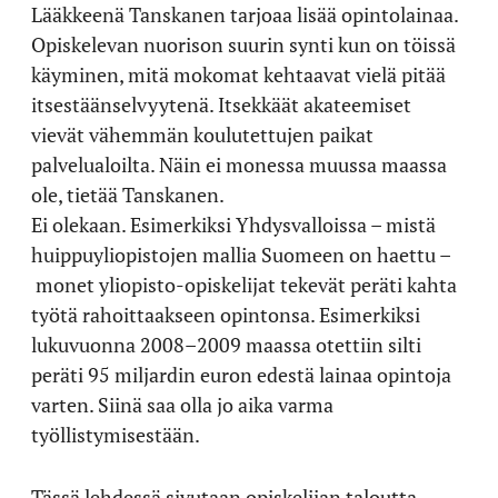
Lääkkeenä Tanskanen tarjoaa lisää opintolainaa.
Opiskelevan nuorison suurin synti kun on töissä
käyminen, mitä mokomat kehtaavat vielä pitää
itsestäänselvyytenä. Itsekkäät akateemiset
vievät vähemmän koulutettujen paikat
palvelualoilta. Näin ei monessa muussa maassa
ole, tietää Tanskanen.
Ei olekaan. Esimerkiksi Yhdysvalloissa – mistä
huippuyliopistojen mallia Suomeen on haettu –
monet yliopisto-opiskelijat tekevät peräti kahta
työtä rahoittaakseen opintonsa. Esimerkiksi
lukuvuonna 2008–2009 maassa otettiin silti
peräti 95 miljardin euron edestä lainaa opintoja
varten. Siinä saa olla jo aika varma
työllistymisestään.
Tässä lehdessä sivutaan opiskelijan taloutta