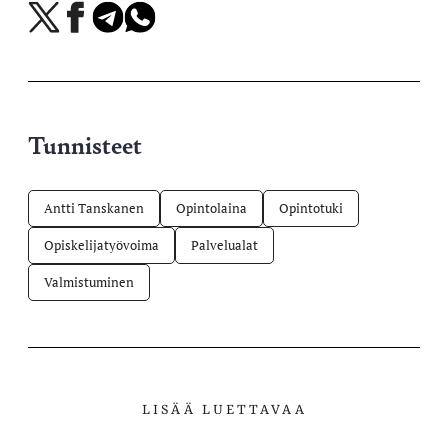
Jaa
Jaa
Jaa
Jaa
X-
Facebookissa
Telegramissa
WhatsAppissa
palvelussa
Tunnisteet
Antti Tanskanen
Opintolaina
Opintotuki
Opiskelijatyövoima
Palvelualat
Valmistuminen
LISÄÄ LUETTAVAA