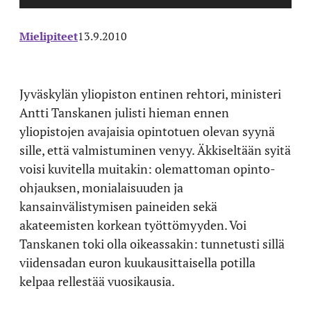
Mielipiteet
13.9.2010
Jyväskylän yliopiston entinen rehtori, ministeri
Antti Tanskanen julisti hieman ennen
yliopistojen avajaisia opintotuen olevan syynä
sille, että valmistuminen venyy. Äkkiseltään syitä
voisi kuvitella muitakin: olemattoman opinto-
ohjauksen, monialaisuuden ja
kansainvälistymisen paineiden sekä
akateemisten korkean työttömyyden. Voi
Tanskanen toki olla oikeassakin: tunnetusti sillä
viidensadan euron kuukausittaisella potilla
kelpaa rellestää vuosikausia.