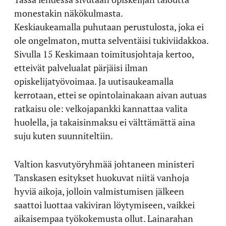
monestakin näkökulmasta.
Keskiaukeamalla puhutaan perustulosta, joka ei
ole ongelmaton, mutta selventäisi tukiviidakkoa.
Sivulla 15 Keskimaan toimitusjohtaja kertoo,
etteivät palvelualat pärjäisi ilman
opiskelijatyövoimaa. Ja uutisaukeamalla
kerrotaan, ettei se opintolainakaan aivan autuas
ratkaisu ole: velkojapankki kannattaa valita
huolella, ja takaisinmaksu ei välttämättä aina
suju kuten suunniteltiin.
Valtion kasvutyöryhmää johtaneen ministeri
Tanskasen esitykset huokuvat niitä vanhoja
hyviä aikoja, jolloin valmistumisen jälkeen
saattoi luottaa vakiviran löytymiseen, vaikkei
aikaisempaa työkokemusta ollut. Lainarahan