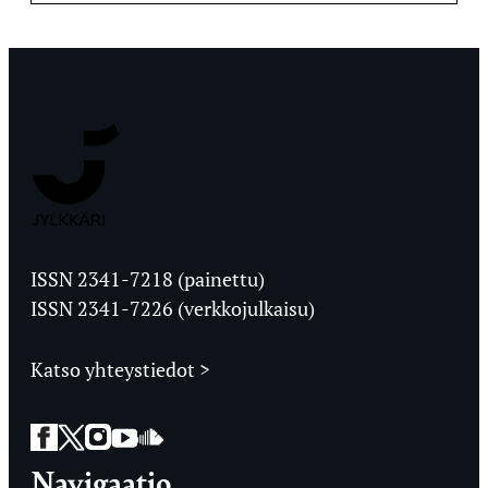
Jyväskylän
Ylioppilaslehti
ISSN 2341-7218 (painettu)
ISSN 2341-7226 (verkkojulkaisu)
Katso yhteystiedot >
Facebook
Twitter
Instagram
YouTube
SoundCloud
Navigaatio