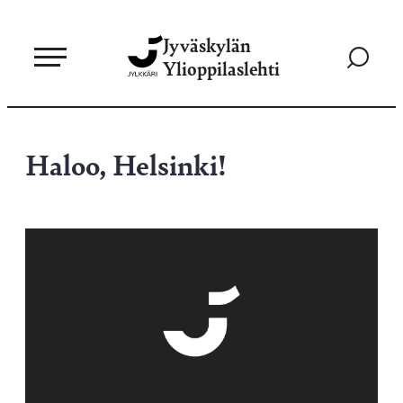
Siirry
Jyväskylän
suoraan
Siirry
Ylioppilaslehti
sisältöön
hakusivul
Haloo, Helsinki!