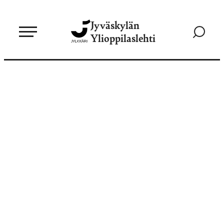
Siirry
Jyväskylän
suoraan
Siirry
Ylioppilaslehti
sisältöön
hakusivul