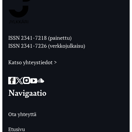
Jyväskylän
Ylioppilaslehti
ISSN 2341-7218 (painettu)
ISSN 2341-7226 (verkkojulkaisu)
Katso yhteystiedot >
Facebook
Twitter
Instagram
YouTube
SoundCloud
Navigaatio
Ota yhteyttä
Etusivu