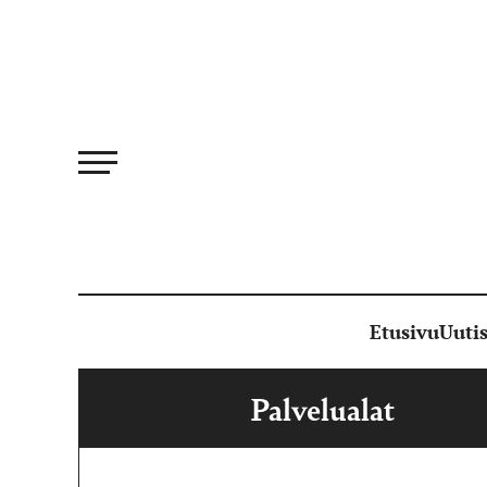
Siirry
suoraan
sisältöön
Etusivu
Uutis
Palvelualat