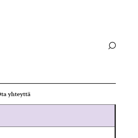
Siirry
hakusivull
ta yhteyttä