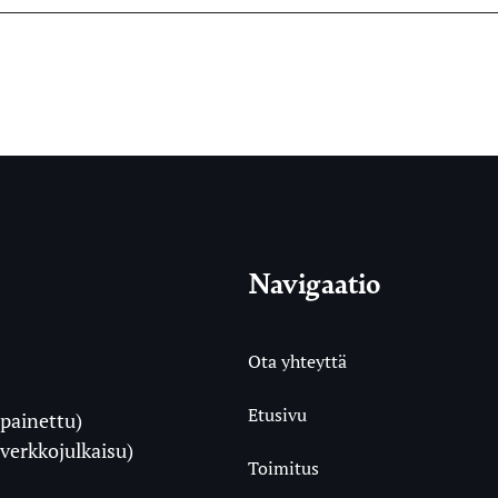
Navigaatio
Ota yhteyttä
Etusivu
painettu)
i
verkkojulkaisu)
Toimitus