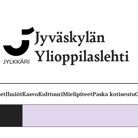
Jyväskylän
Ylioppilaslehti
et
Ilmiöt
Kasvo
Kulttuuri
Mielipiteet
Paska kotiseutu
O