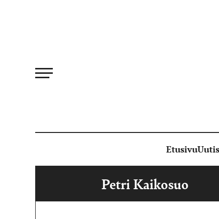
Siirry
suoraan
sisältöön
Etusivu
Uutis
Petri Kaikosuo