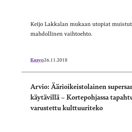
Keijo Lakkalan mukaan utopiat muistutt
mahdollinen vaihtoehto.
Kasvo
26.11.2018
Arvio: Äärioikeistolainen supersa
käytävillä – Kortepohjassa tapahtu
varustettu kulttuuriteko