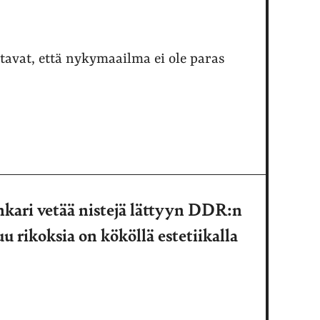
avat, että nykymaailma ei ole paras
nkari vetää nistejä lättyyn DDR:n
u rikoksia on kököllä estetiikalla