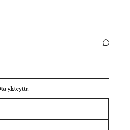
Siirry
hakusivull
ta yhteyttä