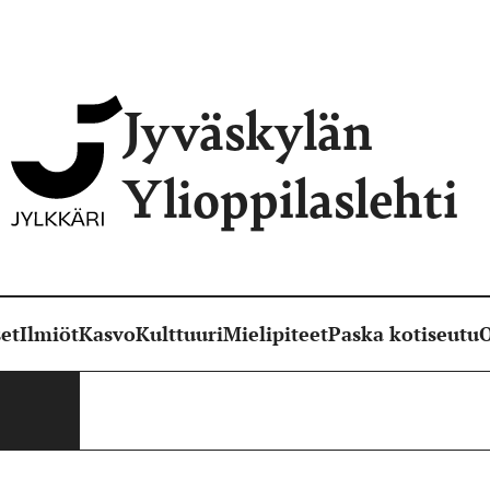
Jyväskylän
Ylioppilaslehti
et
Ilmiöt
Kasvo
Kulttuuri
Mielipiteet
Paska kotiseutu
O