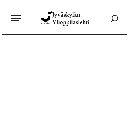
Siirry
Jyväskylän
suoraan
Siirry
Ylioppilaslehti
sisältöön
hakusivul