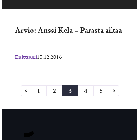
Arvio: Anssi Kela – Parasta aikaa
Kulttuuri
13.12.2016
<
1
2
3
4
5
>