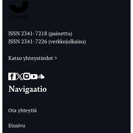
Jyväskylän
Ylioppilaslehti
ISSN 2341-7218 (painettu)
ISSN 2341-7226 (verkkojulkaisu)
Katso yhteystiedot >
Facebook
Twitter
Instagram
YouTube
SoundCloud
Navigaatio
Ota yhteyttä
Etusivu