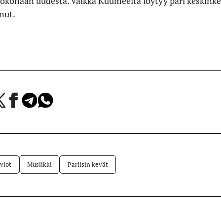
okonaan uudesta. Vaikka Kuumeelta löytyy pari keskinke
nut.
a
Jaa
Jaa
Jaa
Facebookissa
Telegramissa
WhatsAppissa
lvelussa
viot
Musiikki
Pariisin kevät