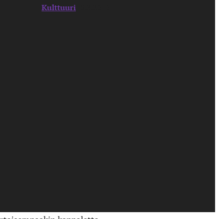
Kulttuuri
13.2.2017
uotta. Kuudes albumi
unelan
shamanistisiin
vaisempia ja ytimekkäämpiä
 kepeän
Astronautin
, mutta