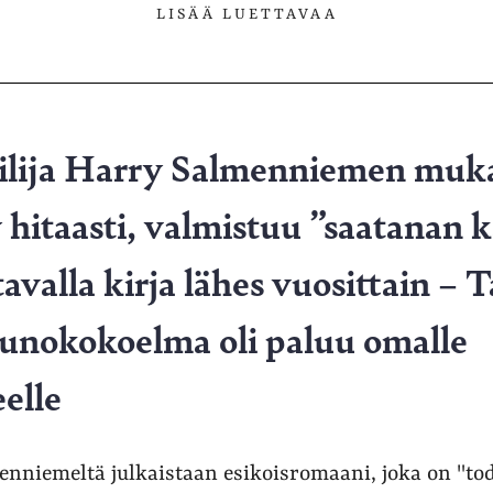
LISÄÄ LUETTAVAA
ailija Harry Salmenniemen mu
 hitaasti, valmistuu ”saatanan k
avalla kirja lähes vuosittain 
runokokoelma oli paluu omalle
elle
nniemeltä julkaistaan esikoisromaani, joka on "to