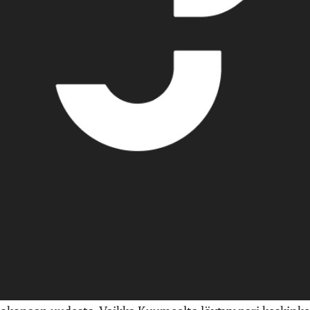
 rönsyjä
ony Music)
nyt suomalaisen indiekentän huipulla kohta kymmenen v
eisoo jalustallaan edelleen täysin ansaitusti.
evät uppoutui johdonmukaisesti yhä syvemmälle
Arto Tu
 yhtye ottaa uuden suunnan ja tarjoaa entistä suoravii
opisivat myös tämän päivän tanssilattioille.
levyistä uutukainen tuo vahvimmin mieleen vuoden 2010