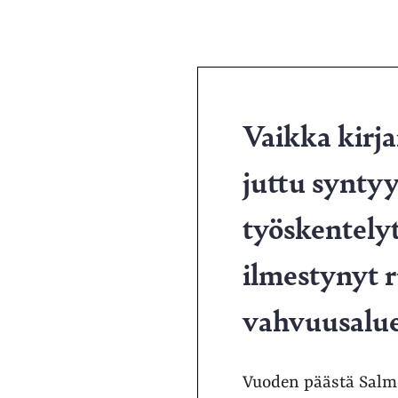
Vaikka kirj
juttu syntyy
työskentelyt
ilmestynyt 
vahvuusalue
Vuoden päästä Salme