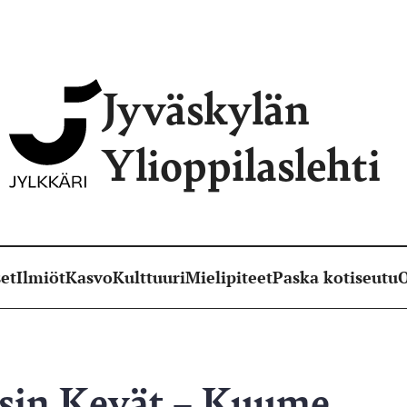
Jyväskylän
Ylioppilaslehti
et
Ilmiöt
Kasvo
Kulttuuri
Mielipiteet
Paska kotiseutu
O
isin Kevät – Kuume