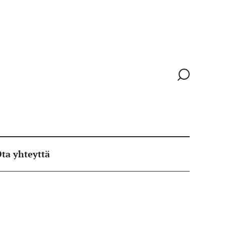
Siirry
hakusivull
ta yhteyttä