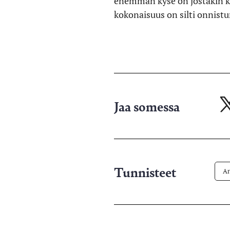
enemmän kyse on jostakin k
kokonaisuus on silti onnistu
Jaa somessa
Ja
X-
pa
Tunnisteet
Ar