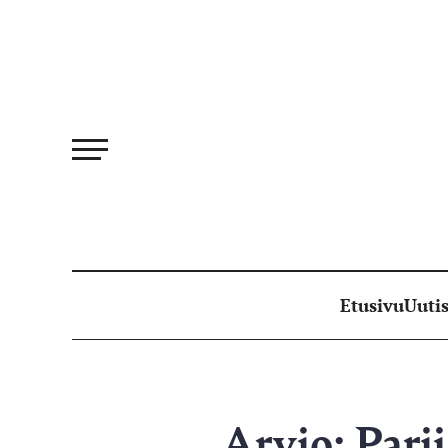
Siirry
suoraan
sisältöön
Etusivu
Uutis
Arvio: Pari