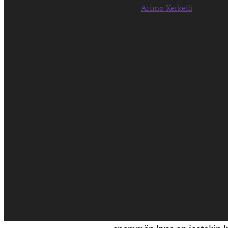
Teksti:
Arimo Kerkelä
Kevät karsii
Pariisin Kevät: Kuume
(S
Pariisin Kevät on temmeltä
Kuume osoittaa, että yhtye s
Viime levyillään Pariisin K
tunnelmointeihin. Kuumeella
vetoja, joiden konesaundit s
Pariisin Kevään vanhoista 