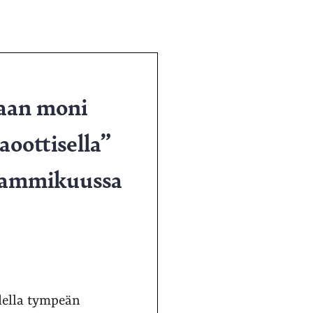
kaan moni
aoottisella”
– Tammikuussa
della tympeän