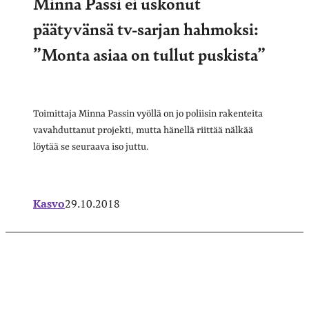
Minna Passi ei uskonut
päätyvänsä tv-sarjan hahmoksi:
”Monta asiaa on tullut puskista”
Toimittaja Minna Passin vyöllä on jo poliisin rakenteita
vavahduttanut projekti, mutta hänellä riittää nälkää
löytää se seuraava iso juttu.
Kasvo
29.10.2018