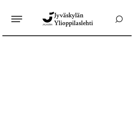
Siirry
Jyväskylän
suoraan
Siirry
Ylioppilaslehti
sisältöön
hakusivul