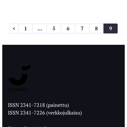
Artikkelien
<
1
…
5
6
7
8
9
sivutus
Jyväskylän
Ylioppilaslehti
ISSN 2341-7218 (painettu)
ISSN 2341-7226 (verkkojulkaisu)