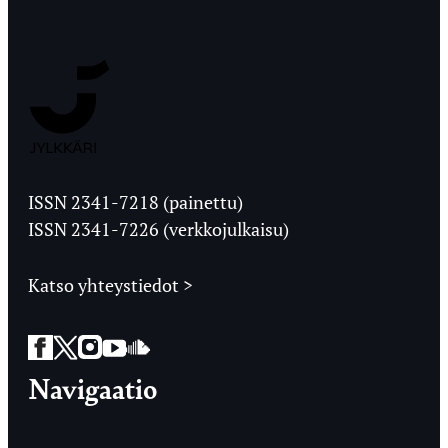
Jyväskylän
Ylioppilaslehti
ISSN 2341-7218 (painettu)
ISSN 2341-7226 (verkkojulkaisu)
Katso yhteystiedot >
Facebook
Twitter
Instagram
YouTube
SoundCloud
Navigaatio