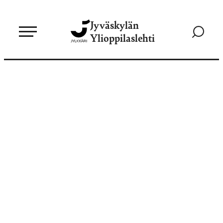
Siirry
Jyväskylän
suoraan
Siirry
Ylioppilaslehti
sisältöön
hakusivul