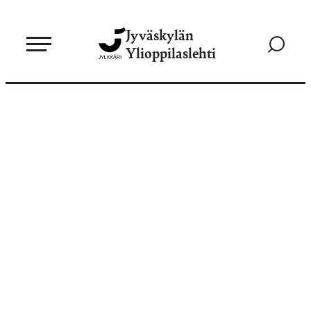
Siirry
Jyväskylän
suoraan
Siirry
Ylioppilaslehti
sisältöön
hakusivul