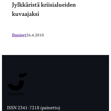
Jylkkäristä kriisialueiden
kuvaajaksi
Ihmiset
26.4.2010
Jyväskylän
Ylioppilaslehti
ISSN 2341-7218 (painettu)