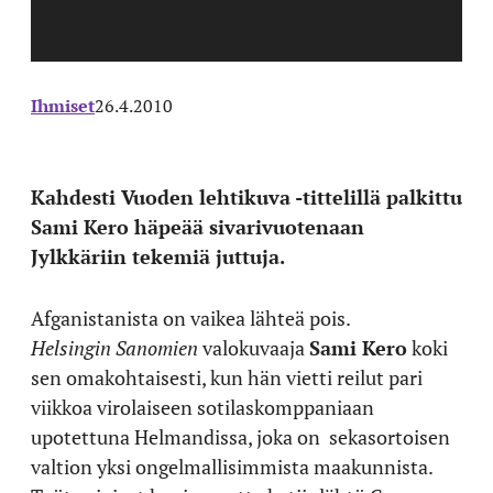
Ihmiset
26.4.2010
Kahdesti Vuoden lehtikuva -tittelillä palkittu
Sami Kero häpeää sivarivuotenaan
Jylkkäriin tekemiä juttuja.
Afganistanista on vaikea lähteä pois.
Helsingin Sanomien
valokuvaaja
Sami Kero
koki
sen omakohtaisesti, kun hän vietti reilut pari
viikkoa virolaiseen sotilaskomppaniaan
upotettuna Helmandissa, joka on sekasortoisen
valtion yksi ongelmallisimmista maakunnista.