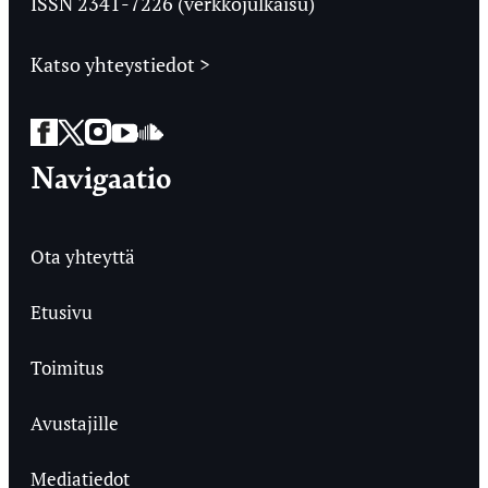
ISSN 2341-7226 (verkkojulkaisu)
Katso yhteystiedot >
Facebook
Twitter
Instagram
YouTube
SoundCloud
Navigaatio
Ota yhteyttä
Etusivu
Toimitus
Avustajille
Mediatiedot