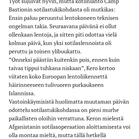
Työt sujuivat hyvin, mutta kotiinlähtö Camp
Bastionin sotilastukikohdasta oli mutkikas:
Ensin paluu peruuntui lentokoneen teknisen
ongelman takia. Seuraavana päivänä ei ollut
ollenkaan lentoja, ja sitten piti odottaa vielä
kolmas päivä, kun yksi sotilaslennoista oli
peruttu ja toinen ylibuukattu.
”Onneksi päästiin kuitenkin pois, ennen kuin
taivas tippui tuhkana niskaan”, Kero kertoo
viitaten koko Euroopan lentoliikennettä
häirinneeseen tulivuoren purkaukseen
Islannissa.
Vastoinkäymisistä huolimatta muutaman päivän
odottelu sotilastukikohdassa on pieni murhe
paikallisten oloihin verrattuna. Keron mielestä
Afganistanin sotilasoperaation aloittamisesta voi
olla montaa mieltä, mutta tällä hetkellä