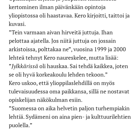
kertominen ilman päivänkään opintoja
yliopistossa oli haastavaa. Kero kirjoitti, taittoi ja
kuvasi.
”Tein varmaan aivan hirveitä juttuja. Ihan
pelottaa ajatella. Jos niitä juttuja on jossain
arkistoissa, polttakaa ne”, vuosina 1999 ja 2000
lehteä tehnyt Kero naureskelee, mutta lisää:
”
Jylkkärissä
oli hauskaa. Sai tehdä kaikkea, joten
se oli hyvä korkeakoulu lehden tekoon.”
Kero uskoo, että ylioppilaslehdillä on myös
tulevaisuudessa oma paikkansa, sillä ne nostavat
opiskelijan näkökulman esiin.
”Suomessa on aika helvetin paljon turhempiakin
lehtiä. Sydämeni on aina pien- ja kulttuurilehtien
puolella.”