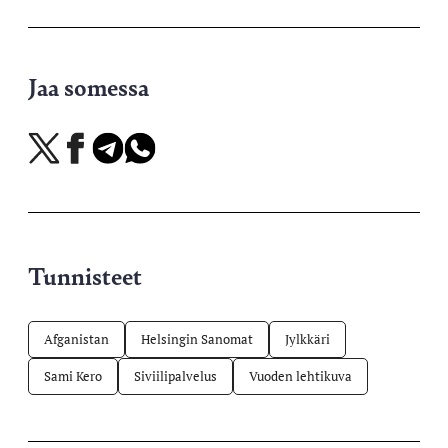
Jaa somessa
Jaa
Jaa
Jaa
Jaa
X-
Facebookissa
Telegramissa
WhatsAppissa
palvelussa
Tunnisteet
Afganistan
Helsingin Sanomat
Jylkkäri
Sami Kero
Siviilipalvelus
Vuoden lehtikuva