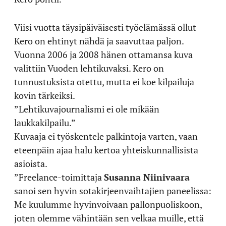
Viisi vuotta täysipäiväisesti työelämässä ollut
Kero on ehtinyt nähdä ja saavuttaa paljon.
Vuonna 2006 ja 2008 hänen ottamansa kuva
valittiin Vuoden lehtikuvaksi. Kero on
tunnustuksista otettu, mutta ei koe kilpailuja
kovin tärkeiksi.
”Lehtikuvajournalismi ei ole mikään
laukkakilpailu.”
Kuvaaja ei työskentele palkintoja varten, vaan
eteenpäin ajaa halu kertoa yhteiskunnallisista
asioista.
”Freelance-toimittaja
Susanna Niinivaara
sanoi sen hyvin sotakirjeenvaihtajien paneelissa:
Me kuulumme hyvinvoivaan pallonpuoliskoon,
joten olemme vähintään sen velkaa muille, että