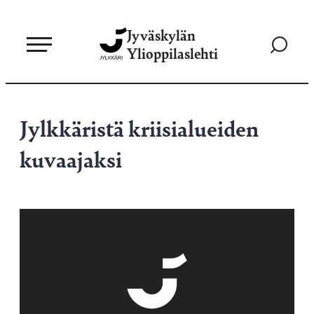
Siirry
Jyväskylän
suoraan
Siirry
Ylioppilaslehti
sisältöön
hakusivul
Jylkkäristä kriisialueiden
kuvaajaksi