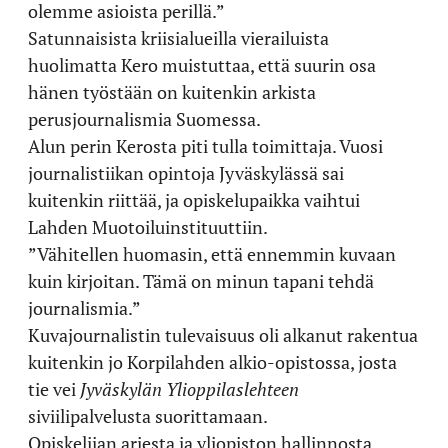
olemme asioista perillä.”
Satunnaisista kriisialueilla vierailuista
huolimatta Kero muistuttaa, että suurin osa
hänen työstään on kuitenkin arkista
perusjournalismia Suomessa.
Alun perin Kerosta piti tulla toimittaja. Vuosi
journalistiikan opintoja Jyväskylässä sai
kuitenkin riittää, ja opiskelupaikka vaihtui
Lahden Muotoiluinstituuttiin.
”Vähitellen huomasin, että ennemmin kuvaan
kuin kirjoitan. Tämä on minun tapani tehdä
journalismia.”
Kuvajournalistin tulevaisuus oli alkanut rakentua
kuitenkin jo Korpilahden alkio-opistossa, josta
tie vei
Jyväskylän Ylioppilaslehteen
siviilipalvelusta suorittamaan.
Opiskelijan arjesta ja yliopiston hallinnosta