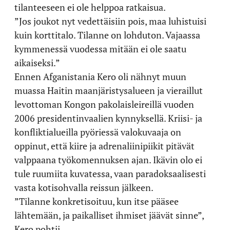
tilanteeseen ei ole helppoa ratkaisua.
”Jos joukot nyt vedettäisiin pois, maa luhistuisi
kuin korttitalo. Tilanne on lohduton. Vajaassa
kymmenessä vuodessa mitään ei ole saatu
aikaiseksi.”
Ennen Afganistania Kero oli nähnyt muun
muassa Haitin maanjäristysalueen ja vieraillut
levottoman Kongon pakolaisleireillä vuoden
2006 presidentinvaalien kynnyksellä. Kriisi- ja
konfliktialueilla pyöriessä valokuvaaja on
oppinut, että kiire ja adrenaliinipiikit pitävät
valppaana työkomennuksen ajan. Ikävin olo ei
tule ruumiita kuvatessa, vaan paradoksaalisesti
vasta kotisohvalla reissun jälkeen.
”Tilanne konkretisoituu, kun itse pääsee
lähtemään, ja paikalliset ihmiset jäävät sinne”,
Kero pohtii.