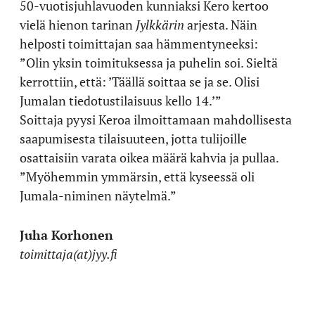
50-vuotisjuhlavuoden kunniaksi Kero kertoo
vielä hienon tarinan
Jylkkärin
arjesta. Näin
helposti toimittajan saa hämmentyneeksi:
”Olin yksin toimituksessa ja puhelin soi. Sieltä
kerrottiin, että: ’Täällä soittaa se ja se. Olisi
Jumalan tiedotustilaisuus kello 14.’”
Soittaja pyysi Keroa ilmoittamaan mahdollisesta
saapumisesta tilaisuuteen, jotta tulijoille
osattaisiin varata oikea määrä kahvia ja pullaa.
”Myöhemmin ymmärsin, että kyseessä oli
Jumala-niminen näytelmä.”
Juha Korhonen
toimittaja(at)jyy.fi