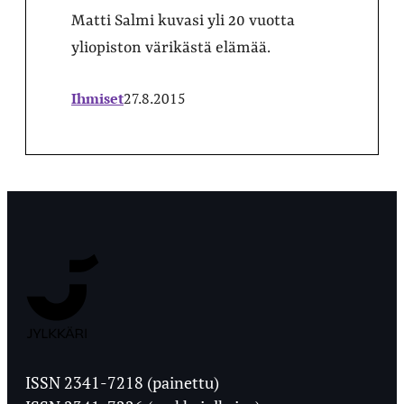
Matti Salmi kuvasi yli 20 vuotta
yliopiston värikästä elämää.
Ihmiset
27.8.2015
Jyväskylän
Ylioppilaslehti
ISSN 2341-7218 (painettu)