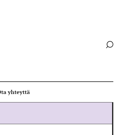
Siirry
hakusivull
ta yhteyttä