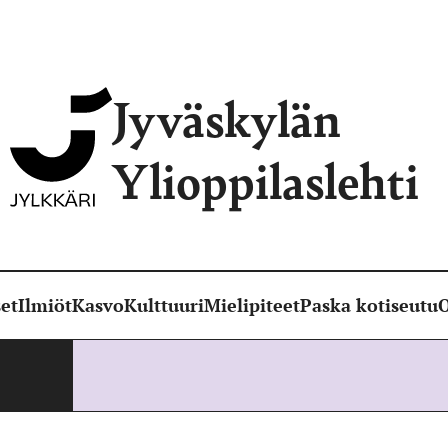
Jyväskylän
Ylioppilaslehti
et
Ilmiöt
Kasvo
Kulttuuri
Mielipiteet
Paska kotiseutu
O