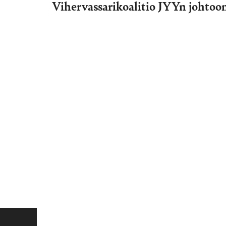
Vihervassarikoalitio JYYn johtoo