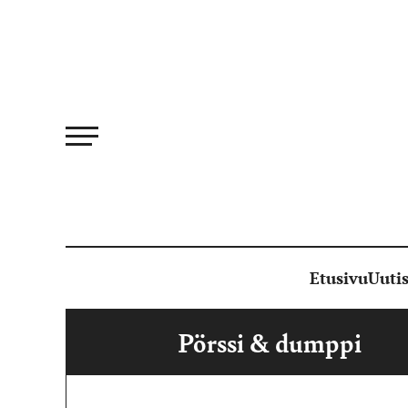
Siirry
suoraan
sisältöön
Etusivu
Uutis
Pörssi & dumppi