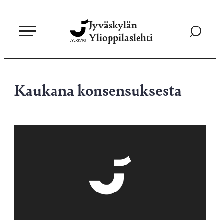
Siirry
Jyväskylän
suoraan
Siirry
Ylioppilaslehti
sisältöön
hakusivul
Kaukana konsensuksesta