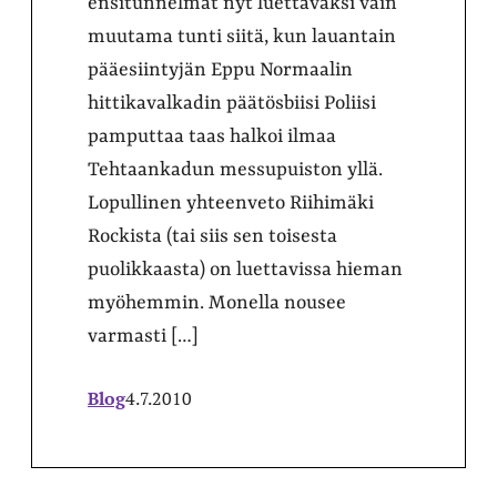
ensitunnelmat nyt luettavaksi vain
muutama tunti siitä, kun lauantain
pääesiintyjän Eppu Normaalin
hittikavalkadin päätösbiisi Poliisi
pamputtaa taas halkoi ilmaa
Tehtaankadun messupuiston yllä.
Lopullinen yhteenveto Riihimäki
Rockista (tai siis sen toisesta
puolikkaasta) on luettavissa hieman
myöhemmin. Monella nousee
varmasti […]
Blog
4.7.2010