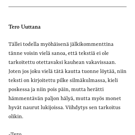
Tero Uuttana
Tällei todella myöhäisenä jälkikommenttina
tänne voisin vielä sanoa, että tekstiä ei ole
tarkoitettu otettavaksi kauhean vakavissaan.
Joten jos joku vielä tätä kautta tuonne löytää, niin
teksti on kirjoitettu pilke silmäkulmassa, kieli
poskessa ja niin pois päin, mutta herätti
hämmentävän paljon hälyä, mutta myös monet
hyvät naurut lukijoissa. Viihdytys sen tarkoitus
olikin.
-Tero