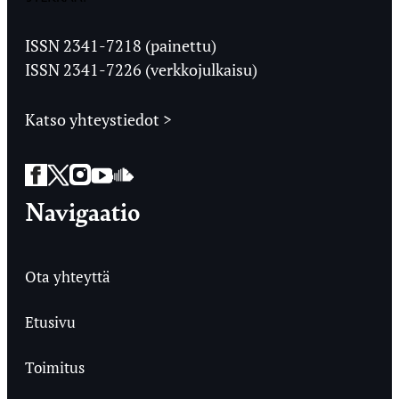
Jyväskylän
Ylioppilaslehti
ISSN 2341-7218 (painettu)
ISSN 2341-7226 (verkkojulkaisu)
Katso yhteystiedot >
Facebook
Twitter
Instagram
YouTube
SoundCloud
Navigaatio
Ota yhteyttä
Etusivu
Toimitus