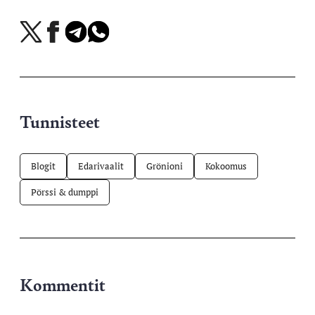
Jaa
Jaa
Jaa
Jaa
X-
Facebookissa
Telegramissa
WhatsAppissa
palvelussa
Tunnisteet
Blogit
Edarivaalit
Grönioni
Kokoomus
Pörssi & dumppi
Kommentit