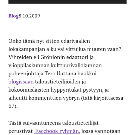
Blog
8.10.2009
Onko tämä nyt sitten edarivaalien
lokakampanjan alku vai vittuilua muuten vaan?
Vihreiden eli Grönionin edaattori ja
ylioppilaskunnan kulttuurivaliokunnan
puheenjohtaja Tero Uuttana haukkui
blogissaan
taloustieteilijöiden ja
kokoomuslaisten hyppyritukat pystyyn, ja
aiheutti kommenttien vyöryn (tätä kirjoittaessa
67).
Tästä suivaantuneena taloustieteilijät
perustivat
Facebook-ryhmän
, jossa vannotaan