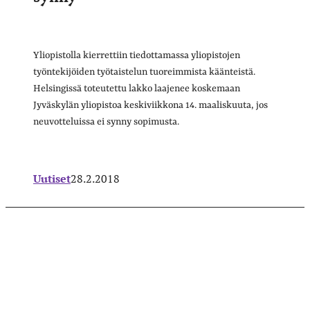
Yliopistolla kierrettiin tiedottamassa yliopistojen
työntekijöiden työtaistelun tuoreimmista käänteistä.
Helsingissä toteutettu lakko laajenee koskemaan
Jyväskylän yliopistoa keskiviikkona 14. maaliskuuta, jos
neuvotteluissa ei synny sopimusta.
Uutiset
28.2.2018