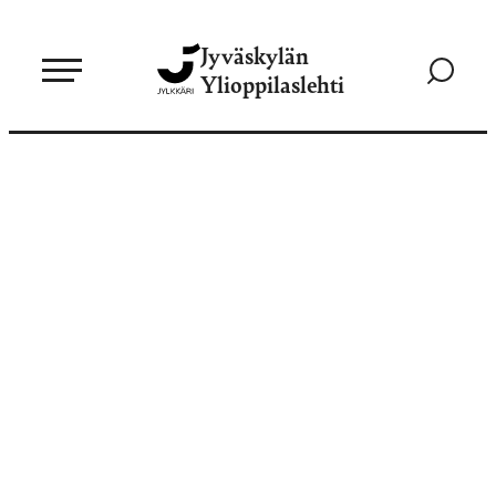
Siirry
Jyväskylän
suoraan
Siirry
Ylioppilaslehti
sisältöön
hakusivul