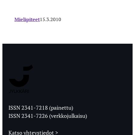
Mielipiteet
15.3.2010
Jyväskylän
Ylioppilaslehti
ISSN 2341-7218 (painettu)
ISSN 2341-7226 (verkkojulkaisu)
Katso yhteystiedot >