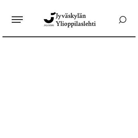
Siirry
Jyväskylän
suoraan
Siirry
Ylioppilaslehti
sisältöön
hakusivul