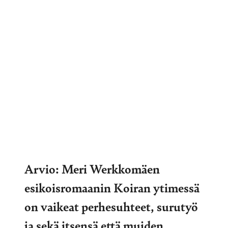
Arvio: Meri Werkkomäen
esikoisromaanin Koiran ytimessä
on vaikeat perhesuhteet, surutyö
ja sekä itsensä että muiden