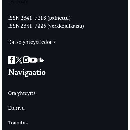
Jyväskylän
Ylioppilaslehti
ISSN 2341-7218 (painettu)
ISSN 2341-7226 (verkkojulkaisu)
Katso yhteystiedot >
Facebook
Twitter
Instagram
YouTube
SoundCloud
Navigaatio
Ota yhteyttä
Etusivu
Toimitus