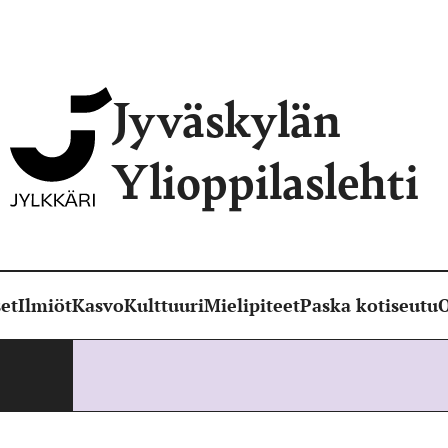
Jyväskylän
Ylioppilaslehti
et
Ilmiöt
Kasvo
Kulttuuri
Mielipiteet
Paska kotiseutu
O