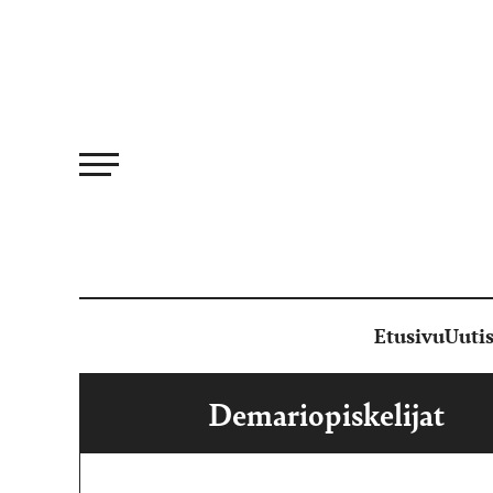
Siirry
suoraan
sisältöön
Etusivu
Uutis
Demariopiskelijat