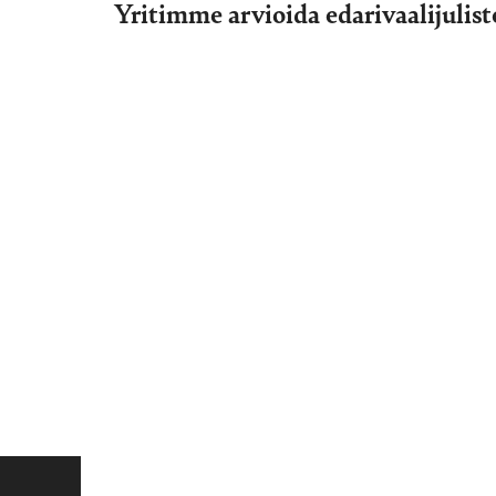
Yritimme arvioida edarivaalijulist