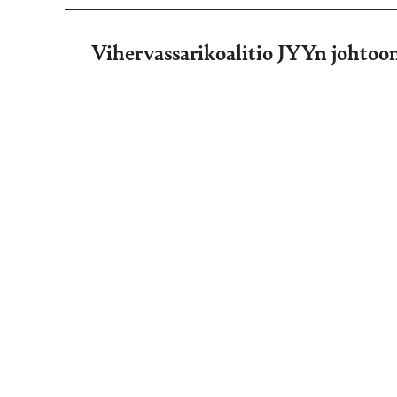
Vihervassarikoalitio JYYn johtoo