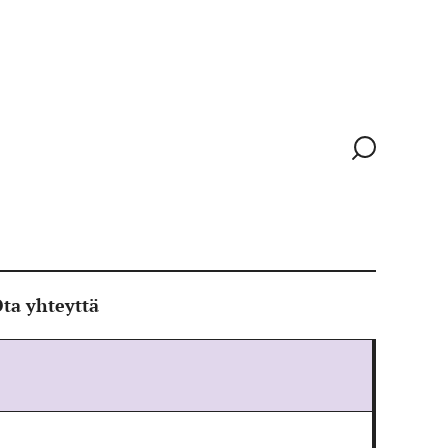
Siirry
hakusivull
ta yhteyttä