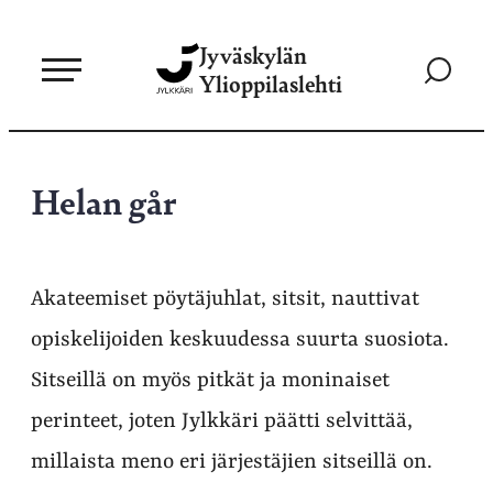
Siirry
Jyväskylän
suoraan
Siirry
Ylioppilaslehti
sisältöön
hakusivul
Helan går
Akateemiset pöytäjuhlat, sitsit, nauttivat
opiskelijoiden keskuudessa suurta suosiota.
Sitseillä on myös pitkät ja moninaiset
perinteet, joten Jylkkäri päätti selvittää,
millaista meno eri järjestäjien sitseillä on.