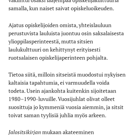
vakiintui osaksi laajempaa opiskelijakulttuuria
samalla, kun naiset saivat opiskeluoikeuden.
Ajatus opiskelijoiden omista, yhteislauluun
perustuvista lauluista juontuu osin saksalaisesta
ylioppilasperinteestä, mutta sitsien
laulukulttuuri on kehittynyt erityisesti
ruotsalaisen opiskelijaperinteen pohjalta.
Tietoa siitä, milloin sitseistä muodostui nykyisen
kaltaisia tapahtumia, ei varmuudella voida
todeta. Usein ajankohta kuitenkin sijoitetaan
1980–1990-luvuille. Vuosijuhlat olivat olleet
suosittuja jo kymmeniä vuosia aiemmin, ja sitsit
toivat saman tyylisiä juhlia myös arkeen.
Jalositsikirjan
mukaan akateeminen