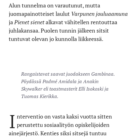
Alun tunnelma on varautunut, mutta
juomapainotteiset laulut
Varpunen jouluaamuna
ja
Pienet sienet
alkavat vähitellen rentouttaa
juhlakansaa. Puolen tunnin jälkeen sitsit
tuntuvat olevan jo kunnolla liikkeessä.
Rangaistavat saavat juodakseen Gambinaa.
Pöydässä Padmé Amidala ja Anakin
Skywalker eli toastmasterit Elli Isokoski ja
Tuomas Kierikka.
I
nterventio on vasta kaksi vuotta sitten
perustettu sosiaalityön opiskelijoiden
ainejärjestö. Kenties siksi sitsejä tuntuu