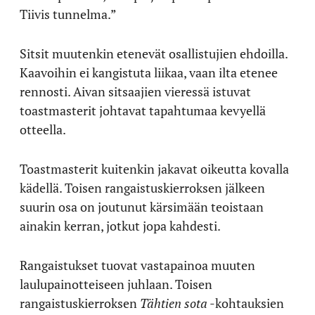
Tiivis tunnelma.”
Sitsit muutenkin etenevät osallistujien ehdoilla.
Kaavoihin ei kangistuta liikaa, vaan ilta etenee
rennosti. Aivan sitsaajien vieressä istuvat
toastmasterit johtavat tapahtumaa kevyellä
otteella.
Toastmasterit kuitenkin jakavat oikeutta kovalla
kädellä. Toisen rangaistuskierroksen jälkeen
suurin osa on joutunut kärsimään teoistaan
ainakin kerran, jotkut jopa kahdesti.
Rangaistukset tuovat vastapainoa muuten
laulupainotteiseen juhlaan. Toisen
rangaistuskierroksen
Tähtien sota
-kohtauksien