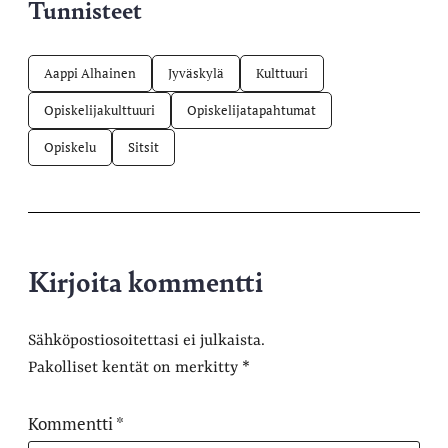
Tunnisteet
Aappi Alhainen
Jyväskylä
Kulttuuri
Opiskelijakulttuuri
Opiskelijatapahtumat
Opiskelu
Sitsit
Kirjoita kommentti
Sähköpostiosoitettasi ei julkaista.
Pakolliset kentät on merkitty
*
Kommentti
*