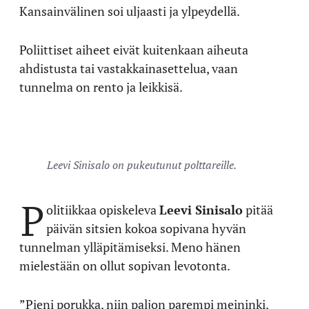
Kansainvälinen soi uljaasti ja ylpeydellä.
Poliittiset aiheet eivät kuitenkaan aiheuta
ahdistusta tai vastakkainasettelua, vaan
tunnelma on rento ja leikkisä.
Leevi Sinisalo on pukeutunut polttareille.
P
olitiikkaa opiskeleva
Leevi Sinisalo
pitää
päivän sitsien kokoa sopivana hyvän
tunnelman ylläpitämiseksi. Meno hänen
mielestään on ollut sopivan levotonta.
”Pieni porukka, niin paljon parempi meininki.