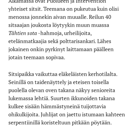
Alkamassa ovat Puolueen ja Intervention
yhteiset sitsit. Teemana on pukeutua kuin olisi
menossa jonnekin aivan muualle. Reilun 40
sitsaajan joukosta löytyykin muun muassa
Tähtien sota
-hahmoja, urheilijoita,
etelänmatkaajia sekä polttarisankari. Lähes
jokainen onkin pyrkinyt laittamaan päälleen
jotain teemaan sopivaa.
Sitsipaikka vaikuttaa eläkeläisten kerhotilalta.
Seinillä on taidenäyttely ja eteisen toisella
puolella olevan oven takana näkyy senioreita
lukemassa lehtiä. Suurten ikkunoiden takana
kulkee sisään hämmästyneinä tuijottavia
ohikulkijoita. Juhlijat on jaettu istumaan kahteen
serpentiinillä koristeltuun pitkään pöytään.