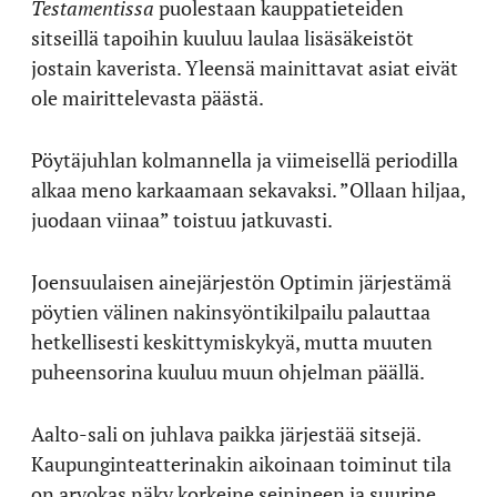
Testamentissa
puolestaan kauppatieteiden
sitseillä tapoihin kuuluu laulaa lisäsäkeistöt
jostain kaverista. Yleensä mainittavat asiat eivät
ole mairittelevasta päästä.
Pöytäjuhlan kolmannella ja viimeisellä periodilla
alkaa meno karkaamaan sekavaksi. ”Ollaan hiljaa,
juodaan viinaa” toistuu jatkuvasti.
Joensuulaisen ainejärjestön Optimin järjestämä
pöytien välinen nakinsyöntikilpailu palauttaa
hetkellisesti keskittymiskykyä, mutta muuten
puheensorina kuuluu muun ohjelman päällä.
Aalto-sali on juhlava paikka järjestää sitsejä.
Kaupunginteatterinakin aikoinaan toiminut tila
on arvokas näky korkeine seinineen ja suurine