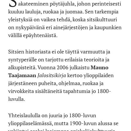
akateeminen pöytäjuhla, johon perinteisesti
kuuluu lauluja, ruokaa ja juomaa. Sen tarkempia
yleistyksiä on vaikea tehdä, koska sitsikulttuuri
on nykypäivänä eri ainejärjestöjen ja kaupunkien
välillä epäyhtenäistä.
Sitsien historiasta ei ole täyttä varmuutta ja
syntyperälle on tarjottu erilaisia teorioita ja
alkupisteitä. Vuonna 2006 julkaistu
Mauno
Taajamaan
Jalositsikirja
kertoo ylioppilaiden
järjestäneen puheita, ohjelmaa, ruokaa ja
virvokkeita sisältäneitä tapahtumia jo 1800-
luvulla.
Yhteislaululla on juuria jo 1800-luvun
ylioppilaselämässä, mutta 1900-luvun alussa se