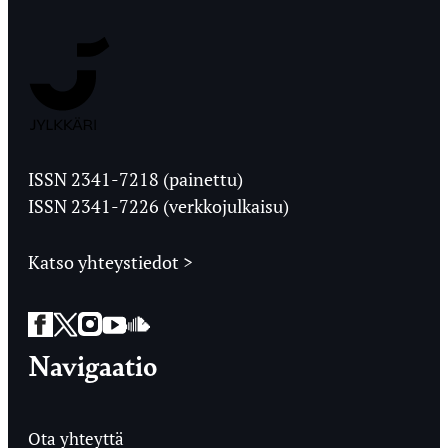
Jyväskylän
Ylioppilaslehti
ISSN 2341-7218 (painettu)
ISSN 2341-7226 (verkkojulkaisu)
Katso yhteystiedot >
Facebook
Twitter
Instagram
YouTube
SoundCloud
Navigaatio
Ota yhteyttä