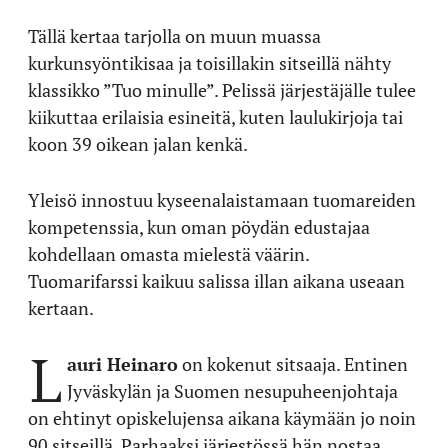
Tällä kertaa tarjolla on muun muassa
kurkunsyöntikisaa ja toisillakin sitseillä nähty
klassikko ”Tuo minulle”. Pelissä järjestäjälle tulee
kiikuttaa erilaisia esineitä, kuten laulukirjoja tai
koon 39 oikean jalan kenkä.
Yleisö innostuu kyseenalaistamaan tuomareiden
kompetenssia, kun oman pöydän edustajaa
kohdellaan omasta mielestä väärin.
Tuomarifarssi kaikuu salissa illan aikana useaan
kertaan.
L
auri Heinaro
on kokenut sitsaaja. Entinen
Jyväskylän ja Suomen nesupuheenjohtaja
on ehtinyt opiskelujensa aikana käymään jo noin
90 sitseillä. Parhaaksi järjestössä hän nostaa