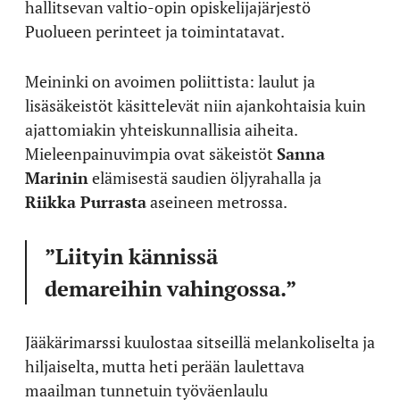
hallitsevan valtio-opin opiskelijajärjestö
Puolueen perinteet ja toimintatavat.
Meininki on avoimen poliittista: laulut ja
lisäsäkeistöt käsittelevät niin ajankohtaisia kuin
ajattomiakin yhteiskunnallisia aiheita.
Mieleenpainuvimpia ovat säkeistöt
Sanna
Marinin
elämisestä saudien öljyrahalla ja
Riikka Purrasta
aseineen metrossa.
”Liityin kännissä
demareihin vahingossa.”
Jääkärimarssi kuulostaa sitseillä melankoliselta ja
hiljaiselta, mutta heti perään laulettava
maailman tunnetuin työväenlaulu