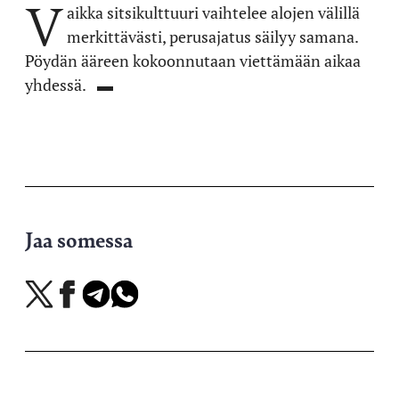
V
aikka sitsikulttuuri vaihtelee alojen välillä
merkittävästi, perusajatus säilyy samana.
Pöydän ääreen kokoonnutaan viettämään aikaa
yhdessä. ▬
Jaa somessa
Jaa
Jaa
Jaa
Jaa
X-
Facebookissa
Telegramissa
WhatsAppissa
palvelussa