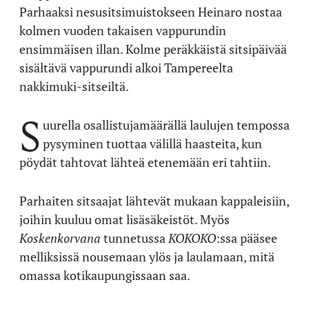
Parhaaksi nesusitsimuistokseen Heinaro nostaa
kolmen vuoden takaisen vappurundin
ensimmäisen illan. Kolme peräkkäistä sitsipäivää
sisältävä vappurundi alkoi Tampereelta
nakkimuki-sitseiltä.
S
uurella osallistujamäärällä laulujen tempossa
pysyminen tuottaa välillä haasteita, kun
pöydät tahtovat lähteä etenemään eri tahtiin.
Parhaiten sitsaajat lähtevät mukaan kappaleisiin,
joihin kuuluu omat lisäsäkeistöt. Myös
Koskenkorvana
tunnetussa
KOKOKO
:ssa pääsee
melliksissä nousemaan ylös ja laulamaan, mitä
omassa kotikaupungissaan saa.