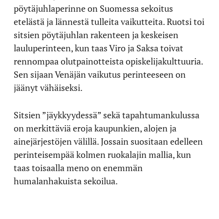
pöytäjuhlaperinne on Suomessa sekoitus
etelästä ja lännestä tulleita vaikutteita. Ruotsi toi
sitsien pöytäjuhlan rakenteen ja keskeisen
lauluperinteen, kun taas Viro ja Saksa toivat
rennompaa olutpainotteista opiskelijakulttuuria.
Sen sijaan Venäjän vaikutus perinteeseen on
jäänyt vähäiseksi.
Sitsien ”jäykkyydessä” sekä tapahtumankulussa
on merkittäviä eroja kaupunkien, alojen ja
ainejärjestöjen välillä. Jossain suositaan edelleen
perinteisempää kolmen ruokalajin mallia, kun
taas toisaalla meno on enemmän
humalanhakuista sekoilua.