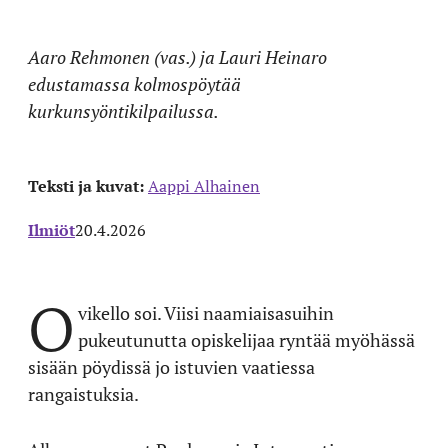
Aaro Rehmonen (vas.) ja Lauri Heinaro
edustamassa kolmospöytää
kurkunsyöntikilpailussa.
Teksti ja kuvat:
Aappi Alhainen
Ilmiöt
20.4.2026
O
vikello soi. Viisi naamiaisasuihin
pukeutunutta opiskelijaa ryntää myöhässä
sisään pöydissä jo istuvien vaatiessa
rangaistuksia.