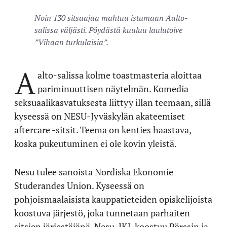
Noin 130 sitsaajaa mahtuu istumaan Aalto-
salissa väljästi. Pöydästä kuuluu laulutoive
”Vihaan turkulaisia”.
A
alto-salissa kolme toastmasteria aloittaa
pariminuuttisen näytelmän. Komedia
seksuaalikasvatuksesta liittyy illan teemaan, sillä
kyseessä on NESU-Jyväskylän akateemiset
aftercare -sitsit. Teema on kenties haastava,
koska pukeutuminen ei ole kovin yleistä.
Nesu tulee sanoista Nordiska Ekonomie
Studerandes Union. Kyseessä on
pohjoismaalaisista kauppatieteiden opiskelijoista
koostuva järjestö, joka tunnetaan parhaiten
sitsien järjestäjänä. Nesu-JKL koostuu Pörssin ja