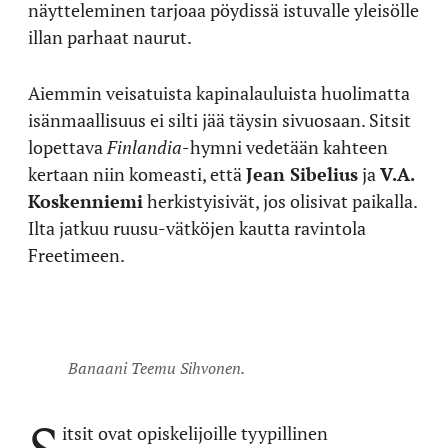
näytteleminen tarjoaa pöydissä istuvalle yleisölle
illan parhaat naurut.
Aiemmin veisatuista kapinalauluista huolimatta
isänmaallisuus ei silti jää täysin sivuosaan. Sitsit
lopettava
Finlandia
-hymni vedetään kahteen
kertaan niin komeasti, että
Jean Sibelius
ja
V.A.
Koskenniemi
herkistyisivät, jos olisivat paikalla.
Ilta jatkuu ruusu-vätköjen kautta ravintola
Freetimeen.
Banaani Teemu Sihvonen.
S
itsit ovat opiskelijoille tyypillinen